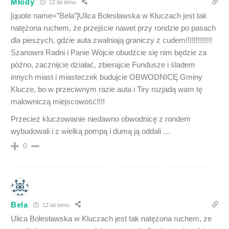
Młody
12 lat temu
[quote name=”Bela”]Ulica Bolesławska w Kluczach jest tak
natężona ruchem, że przejście nawet przy rondzie po pasach
dla pieszych, gdzie auta zwalniają graniczy z cudem!!!!!!!!!!!!!
Szanowni Radni i Panie Wójcie obudźcie się nim będzie za
późno, zacznijcie działać, zbierajcie Fundusze i śladem
innych miast i miasteczek budujcie OBWODNICĘ Gminy
Klucze, bo w przeciwnym razie auta i Tiry rozjadą wam tę
malowniczą miejscowość!!!!
Przecież kluczowianie niedawno obwodnicę z rondem
wybudowali i z wielką pompą i dumą ją oddali …
0
Bela
12 lat temu
Ulica Bolesławska w Kluczach jest tak natężona ruchem, że