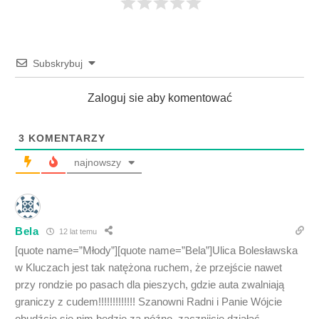
Subskrybuj
Zaloguj sie aby komentować
3
KOMENTARZY
najnowszy
Bela
12 lat temu
[quote name=”Młody”][quote name=”Bela”]Ulica Bolesławska
w Kluczach jest tak natężona ruchem, że przejście nawet
przy rondzie po pasach dla pieszych, gdzie auta zwalniają
graniczy z cudem!!!!!!!!!!!!! Szanowni Radni i Panie Wójcie
obudźcie się nim będzie za późno, zacznijcie działać,