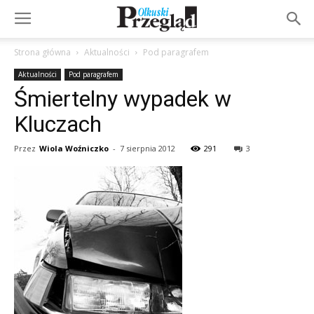
Strona główna
Aktualności
Pod paragrafem
Aktualności
Pod paragrafem
Śmiertelny wypadek w
Kluczach
Przez
Wiola Woźniczko
-
7 sierpnia 2012
291
3