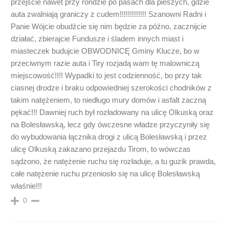
przejście nawet przy rondzie po pasach dla pieszych, gdzie
auta zwalniają graniczy z cudem!!!!!!!!!!!!! Szanowni Radni i
Panie Wójcie obudźcie się nim będzie za późno, zacznijcie
działać, zbierajcie Fundusze i śladem innych miast i
miasteczek budujcie OBWODNICĘ Gminy Klucze, bo w
przeciwnym razie auta i Tiry rozjadą wam tę malowniczą
miejscowość!!!! Wypadki to jest codzienność, bo przy tak
ciasnej drodze i braku odpowiedniej szerokości chodników z
takim natężeniem, to niedługo mury domów i asfalt zaczną
pękać!!! Dawniej ruch był rozładowany na ulicę Olkuską oraz
na Bolesławską, lecz gdy ówczesne władze przyczyniły się
do wybudowania łącznika drogi z ulicą Bolesławską i przez
ulicę Olkuską zakazano przejazdu Tirom, to wówczas
sądzono, że natężenie ruchu się rozładuje, a tu guzik prawda,
całe natężenie ruchu przeniosło się na ulicę Bolesławską
właśnie!!!
0