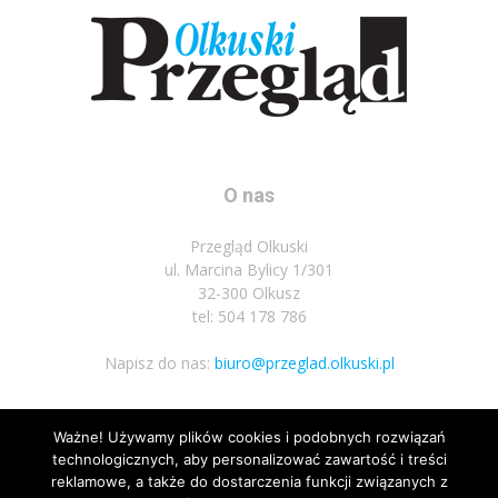
O nas
Przegląd Olkuski
ul. Marcina Bylicy 1/301
32-300 Olkusz
tel: 504 178 786
Napisz do nas:
biuro@przeglad.olkuski.pl
Ważne! Używamy plików cookies i podobnych rozwiązań
Podążaj za nami
technologicznych, aby personalizować zawartość i treści
reklamowe, a także do dostarczenia funkcji związanych z