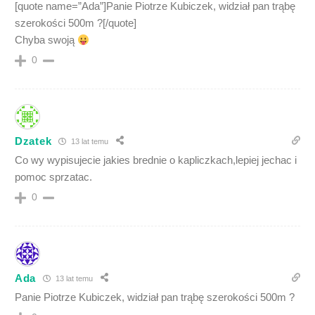
[quote name=”Ada”]Panie Piotrze Kubiczek, widział pan trąbę
szerokości 500m ?[/quote]
Chyba swoją
0
Dzatek
13 lat temu
Co wy wypisujecie jakies brednie o kapliczkach,lepiej jechac i
pomoc sprzatac.
0
Ada
13 lat temu
Panie Piotrze Kubiczek, widział pan trąbę szerokości 500m ?