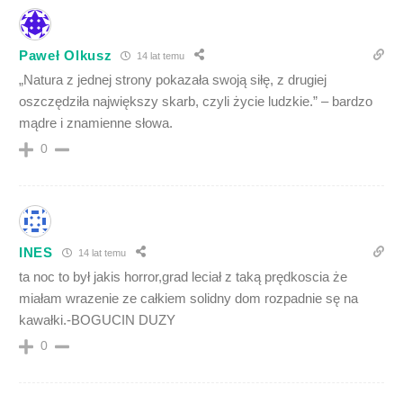
Paweł Olkusz
14 lat temu
„Natura z jednej strony pokazała swoją siłę, z drugiej
oszczędziła największy skarb, czyli życie ludzkie.” – bardzo
mądre i znamienne słowa.
0
INES
14 lat temu
ta noc to był jakis horror,grad leciał z taką prędkoscia że
miałam wrazenie ze całkiem solidny dom rozpadnie sę na
kawałki.-BOGUCIN DUZY
0