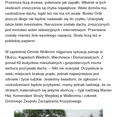
Przemsza leżą drzewa, połamane jak zapałki. Właśnie w tych
okolicach zniszczenia są chyba największe. Wiele domów ma
uszkodzone dachy, bądź też nie ma ich wcale. Boisko Orlik
jeszcze długo nie będzie nadawało się do użytku. Ucierpiały
także bloki mieszkalne. Naruszone zostały dachy, zniszczonych
jest mnóstwo anten telewizyjnych i internetowych. Przerwane
zostały również linie wysokiego napięcia. Straty liczą też w
pobliskiej papierni.
W sąsiedniej Gminie Wolbrom najgorsza sytuacja panuje w
Dłużcu, Kąpielach Wielkich, Miechówce i Domaniewicach. Z
ponad 60 budynków mieszkalnych i gospodarczych nocna
wichura pozrywała dachy. – Nikt nie ucierpiał. Oczywiście w
wielu miejscach brakuje prądu, jednak najważniejsze jest
zdrowie i życie ludzkie. Jesteśmy świadomi, że zgłoszeń o
uszkodzeniach będzie przybywać, mamy jednak nadzieję, że na
stratach materialnych się jedynie skończy – żyje nadzieją Marian
Hat, Komendant Straży Miejskiej w Wolbromiu i członek
Gminnego Zespołu Zarządzania Kryzysowego.