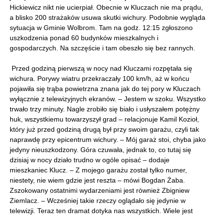
Hickiewicz nikt nie ucierpiał. Obecnie w Kluczach nie ma prądu,
a blisko 200 strażaków usuwa skutki wichury. Podobnie wygląda
sytuacja w Gminie Wolbrom. Tam na godz. 12:15 zgłoszono
uszkodzenia ponad 60 budynków mieszkalnych i
gospodarczych. Na szczęście i tam obeszło się bez rannych.
Przed godziną pierwszą w nocy nad Kluczami rozpętała się
wichura. Porywy wiatru przekraczały 100 km/h, aż w końcu
pojawiła się trąba powietrzna znana jak do tej pory w Kluczach
wyłącznie z telewizyjnych ekranów. – Jestem w szoku. Wszystko
trwało trzy minuty. Nagle zrobiło się biało i usłyszałem potężny
huk, wszystkiemu towarzyszył grad – relacjonuje Kamil Kozioł,
który już przed godziną drugą był przy swoim garażu, czyli tak
naprawdę przy epicentrum wichury. – Mój garaż stoi, chyba jako
jedyny nieuszkodzony. Góra czuwała, jednak to, co tutaj się
dzisiaj w nocy działo trudno w ogóle opisać – dodaje
mieszkaniec Klucz. – Z mojego garażu został tylko numer,
niestety, nie wiem gdzie jest reszta – mówi Bogdan Żaba.
Zszokowany ostatnimi wydarzeniami jest również Zbigniew
Ziemlacz. – Wcześniej takie rzeczy oglądało się jedynie w
telewizji. Teraz ten dramat dotyka nas wszystkich. Wiele jest