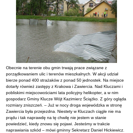
Obecnie na terenie obu gmin trwają prace związane z
porządkowaniem ulic i terenów mieszkalnych. W akcji udział
bierze ponad 400 strażaków z ponad 50 jednostek. Na miejsce
dotarły również zastępy z Krakowa i Zawiercia. Nad Kluczami i
pobliskimi miejscowościami lata policyjny helikopter, a w nim
gospodarz Gminy Klucze Wójt Kazimierz Ściążko. Z góry ogląda
rozmiary zniszczeń. – Już w nocy droga wojewódzka w stronę
Zawiercia była przejezdna. Niestety w Kluczach ciągle nie ma
prądu i tak naprawdę na tę chwilę nie jestem w stanie
powiedzieć, kiedy znowu się pojawi. Jesteśmy w trakcie
naprawiania szkód – mówi gminny Sekretarz Daniel Hickiewicz.