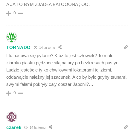
A JA TO BYM ZJADŁA BATOOONA ; OO.
0
TORNADO
14 lat temu
I tu nasuwa się pytanie? Któż to jest człowiek? To małe
ziarnko piasku pędzone siłą natury po bezkresach pustyni.
Ludzie jesteście tylko chwilowymi lokatorami tej ziemi,
oddawajcie należny jej szacunek. A co by było gdyby tsunami,
swymi falami pokryły cały obszar Japonii?…
0
czarek
14 lat temu