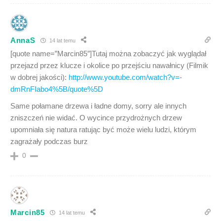
AnnaS
14 lat temu
[quote name=”Marcin85″]Tutaj można zobaczyć jak wyglądał
przejazd przez klucze i okolice po przejściu nawałnicy (Filmik
w dobrej jakości):
http://www.youtube.com/watch?v=-
dmRnFIabo4%5B/quote%5D
Same połamane drzewa i ładne domy, sorry ale innych
zniszczeń nie widać. O wycince przydrożnych drzew
upomniała się natura ratując być może wielu ludzi, którym
zagrażały podczas burz
0
Marcin85
14 lat temu