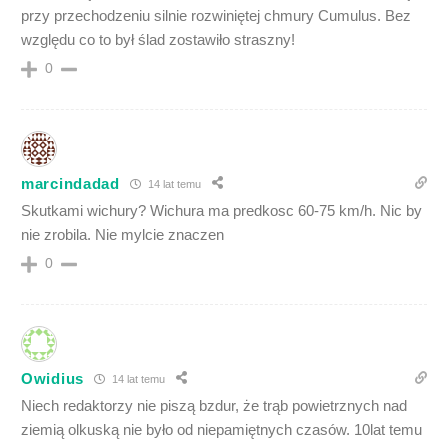
przy przechodzeniu silnie rozwiniętej chmury Cumulus. Bez
względu co to był ślad zostawiło straszny!
0
marcindadad
14 lat temu
Skutkami wichury? Wichura ma predkosc 60-75 km/h. Nic by
nie zrobila. Nie mylcie znaczen
0
Owidius
14 lat temu
Niech redaktorzy nie piszą bzdur, że trąb powietrznych nad
ziemią olkuską nie było od niepamiętnych czasów. 10lat temu