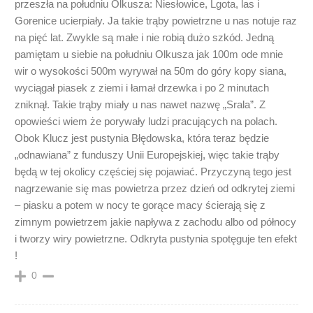
przeszła na południu Olkusza: Niesłowice, Lgota, las i
Gorenice ucierpiały. Ja takie trąby powietrzne u nas notuje raz
na pięć lat. Zwykle są małe i nie robią dużo szkód. Jedną
pamiętam u siebie na południu Olkusza jak 100m ode mnie
wir o wysokości 500m wyrywał na 50m do góry kopy siana,
wyciągał piasek z ziemi i łamał drzewka i po 2 minutach
zniknął. Takie trąby miały u nas nawet nazwę „Srala”. Z
opowieści wiem że porywały ludzi pracujących na polach.
Obok Klucz jest pustynia Błędowska, która teraz będzie
„odnawiana” z funduszy Unii Europejskiej, więc takie trąby
będą w tej okolicy częściej się pojawiać. Przyczyną tego jest
nagrzewanie się mas powietrza przez dzień od odkrytej ziemi
– piasku a potem w nocy te gorące macy ścierają się z
zimnym powietrzem jakie napływa z zachodu albo od północy
i tworzy wiry powietrzne. Odkryta pustynia spotęguje ten efekt
!
0