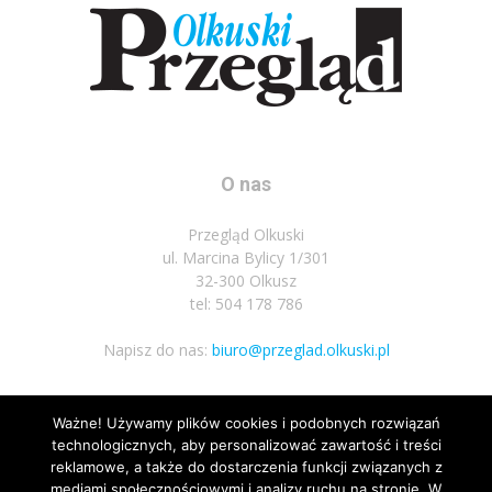
O nas
Przegląd Olkuski
ul. Marcina Bylicy 1/301
32-300 Olkusz
tel: 504 178 786
Napisz do nas:
biuro@przeglad.olkuski.pl
Ważne! Używamy plików cookies i podobnych rozwiązań
Podążaj za nami
technologicznych, aby personalizować zawartość i treści
reklamowe, a także do dostarczenia funkcji związanych z
mediami społecznościowymi i analizy ruchu na stronie. W