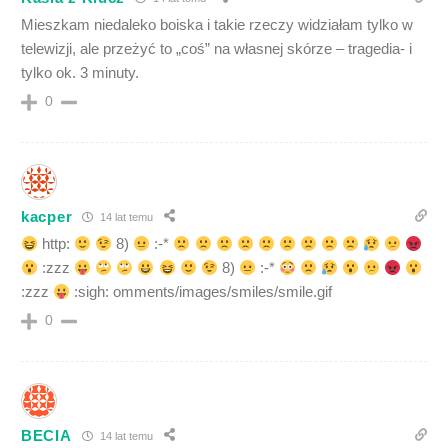
Mieszkam niedaleko boiska i takie rzeczy widziałam tylko w
telewizji, ale przeżyć to „coś” na własnej skórze – tragedia- i
tylko ok. 3 minuty.
0
kacper
14 lat temu
http:
8)
:-*
:zzz
8)
:-*
:zzz
:sigh: omments/images/smiles/smile.gif
0
BECIA
14 lat temu