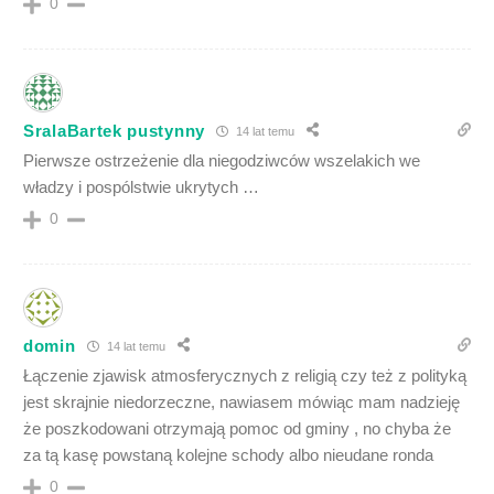
0
SralaBartek pustynny
14 lat temu
Pierwsze ostrzeżenie dla niegodziwców wszelakich we
władzy i pospólstwie ukrytych …
0
domin
14 lat temu
Łączenie zjawisk atmosferycznych z religią czy też z polityką
jest skrajnie niedorzeczne, nawiasem mówiąc mam nadzieję
że poszkodowani otrzymają pomoc od gminy , no chyba że
za tą kasę powstaną kolejne schody albo nieudane ronda
0