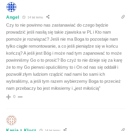
Angel
14 lat temu
Czy to nie powinno nas zastanawiać do czego będzie
prowadzić jeśli nasilą się takie zjawiska w PL i Kto nam
pomoże je rozwiązać? Jeśli nie ma Boga to pozostaje nam
tylko ciągłe remontowanie, a co jeśli pieniądze się w końcu
kończą? A jeśli jest Bóg i może nad tym zapanować to może
powinniśmy Go o to prosić? Bo czyż to nie dzieje się za karę
że to my Go pierwsi opuściliśmy to i On od nas się oddalił i
pozwolił złym ludziom rządzić nad nami bo sami ich
wybraliśmy, a jeśli tym razem wybierzemy Boga to przecież
nam przebaczy bo jest miłosierny i „jest miłością”
0
Kasia z Klucz
14 lat temu