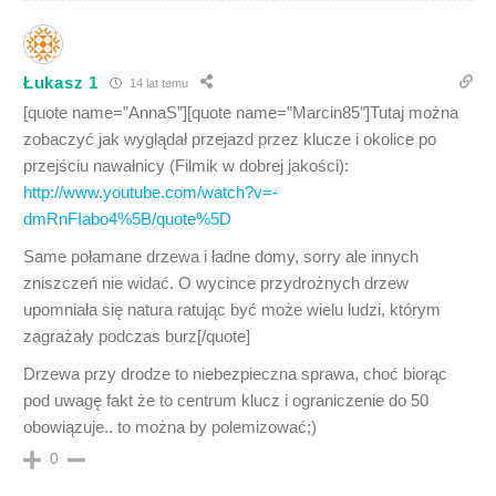
Łukasz 1
14 lat temu
[quote name=”AnnaS”][quote name=”Marcin85″]Tutaj można
zobaczyć jak wyglądał przejazd przez klucze i okolice po
przejściu nawałnicy (Filmik w dobrej jakości):
http://www.youtube.com/watch?v=-
dmRnFIabo4%5B/quote%5D
Same połamane drzewa i ładne domy, sorry ale innych
zniszczeń nie widać. O wycince przydrożnych drzew
upomniała się natura ratując być może wielu ludzi, którym
zagrażały podczas burz[/quote]
Drzewa przy drodze to niebezpieczna sprawa, choć biorąc
pod uwagę fakt że to centrum klucz i ograniczenie do 50
obowiązuje.. to można by polemizować;)
0