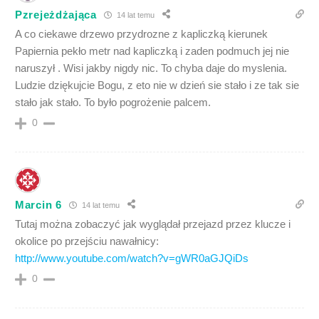
Pzrejeżdżająca
14 lat temu
A co ciekawe drzewo przydrozne z kapliczką kierunek
Papiernia pekło metr nad kapliczką i zaden podmuch jej nie
naruszył . Wisi jakby nigdy nic. To chyba daje do myslenia.
Ludzie dziękujcie Bogu, z eto nie w dzień sie stało i ze tak sie
stało jak stało. To było pogrożenie palcem.
0
Marcin 6
14 lat temu
Tutaj można zobaczyć jak wyglądał przejazd przez klucze i
okolice po przejściu nawałnicy:
http://www.youtube.com/watch?v=gWR0aGJQiDs
0