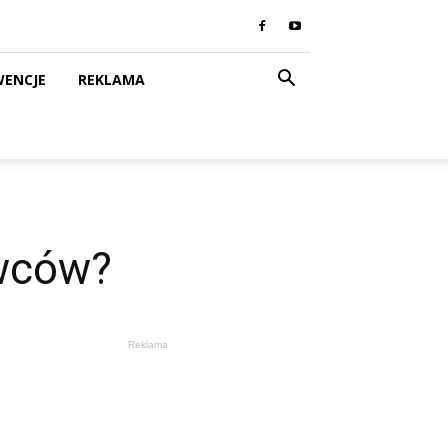
WENCJE
REKLAMA
owców?
Reklama