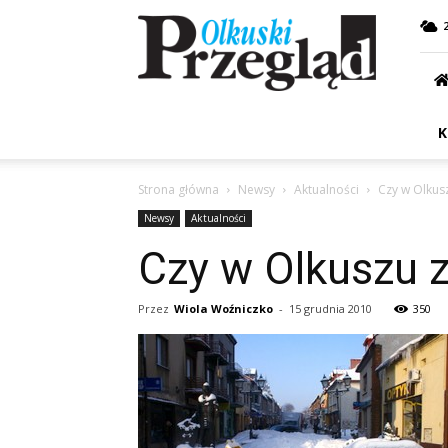
Przegląd
Olkuski
K
Strona główna
Newsy
Aktualności
Czy w Olkus
Newsy
Aktualności
Czy w Olkuszu 
Przez
Wiola Woźniczko
-
15 grudnia 2010
350