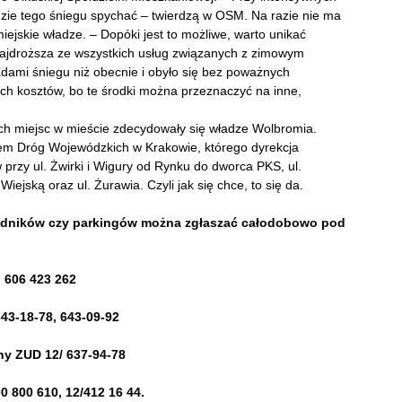
dzie tego śniegu spychać – twierdzą w OSM. Na razie nie ma
ejskie władze. – Dopóki jest to możliwe, warto unikać
 najdroższa ze wszystkich usług związanych z zimowym
dami śniegu niż obecnie i obyło się bez poważnych
h kosztów, bo te środki można przeznaczyć na inne,
ch miejsc w mieście zdecydowały się władze Wolbromia.
dem Dróg Wojewódzkich w Krakowie, którego dyrekcja
 przy ul. Żwirki i Wigury od Rynku do dworca PKS, ul.
ejską oraz ul. Żurawia. Czyli jak się chce, to się da.
odników czy parkingów można zgłaszać całodobowo pod
, 606 423 262
643-18-78, 643-09-92
rny ZUD 12/ 637-94-78
0 800 610, 12/412 16 44.