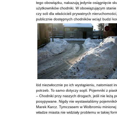
tego obowiązku, nakazują jedynie osiągnięcie sku
użytkowników chodniki. W obowiązującym stani
czy soli dla właścicieli prywatnych nieruchomoś
publicznie dostępnych chodników wciąż budzi kon
lód niezwłocznie po ich wystąpieniu, natomiast 
potrzeb. To samo dotyczy sopli. Pojemniki z pias
– Chodniki przy naszych drogach, jeśli nie leżą 
posypywane. Nigdy nie wystawialiśmy pojemnikó
Marek Karcz. Tymczasem w Wolbromiu minionej zim
władze miasta nie widziały problemu w takiej f