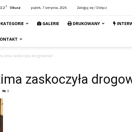
C
22.2
piątek, 7 sierpnia, 2026
Zaloguj się / Dołącz
Olkusz
KATEGORIE
GALERIE
DRUKOWANY
INTER
ONTAKT
zu zima zaskoczyła drogowców?
zima zaskoczyła drog
8