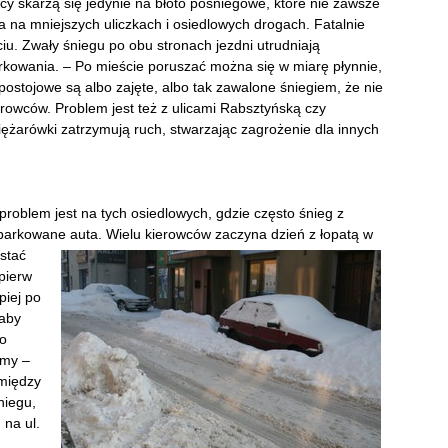
cy skarżą się jedynie na błoto pośniegowe, które nie zawsze
da na mniejszych uliczkach i osiedlowych drogach. Fatalnie
iu. Zwały śniegu po obu stronach jezdni utrudniają
rkowania. – Po mieście poruszać można się w miarę płynnie,
postojowe są albo zajęte, albo tak zawalone śniegiem, że nie
erowców. Problem jest też z ulicami Rabsztyńską czy
ężarówki zatrzymują ruch, stwarzając zagrożenie dla innych
 problem jest na tych osiedlowych, gdzie często śnieg z
aparkowane auta. Wielu
kierowców zaczyna dzień z łopatą w
stać
pierw
piej po
 aby
do
amy –
między
niegu,
 na ul.
,