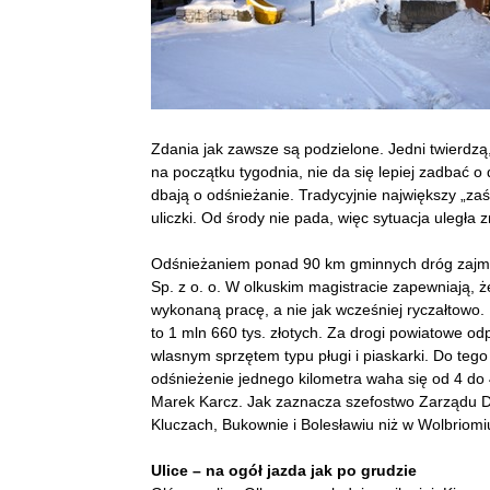
Zdania jak zawsze są podzielone. Jedni twierdzą
na początku tygodnia, nie da się lepiej zadbać o 
dbają o odśnieżanie. Tradycyjnie największy „zaś
uliczki. Od środy nie pada, więc sytuacja uległa 
Odśnieżaniem ponad 90 km gminnych dróg zajmuj
Sp. z o. o. W olkuskim magistracie zapewniają, że 
wykonaną pracę, a nie jak wcześniej ryczałtowo
to 1 mln 660 tys. złotych
. Za drogi powiatowe o
wlasnym sprzętem typu pługi i piaskarki. Do teg
odśnieżenie jednego kilometra waha się od 4 do 
Marek Karcz. Jak zaznacza szefostwo Zarządu Dr
Kluczach, Bukownie i Bolesławiu niż w Wolbriomiu 
Ulice – na ogół jazda jak po grudzie