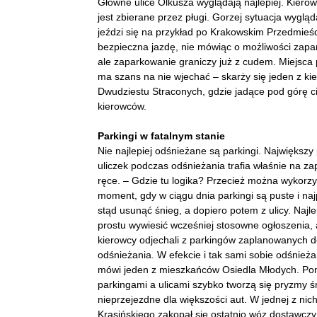
Główne ulice Olkusza wyglądają najlepiej. Kierow
jest zbierane przez pługi. Gorzej sytuacja wyglą
jeździ się na przykład po Krakowskim Przedmieśc
bezpieczna jazdę, nie mówiąc o możliwości zapa
ale zaparkowanie graniczy już z cudem. Miejsca 
ma szans na nie wjechać – skarży się jeden z ki
Dwudziestu Straconych, gdzie jadące pod górę ci
kierowców.
Parkingi w fatalnym stanie
Nie najlepiej odśnieżane są parkingi. Największy
uliczek podczas odśnieżania trafia właśnie na z
ręce. – Gdzie tu logika? Przecież można wykorzy
moment, gdy w ciągu dnia parkingi są puste i naj
stąd usunąć śnieg, a dopiero potem z ulicy. Najle
prostu wywiesić wcześniej stosowne ogłoszenia,
kierowcy odjechali z parkingów zaplanowanych 
odśnieżania. W efekcie i tak sami sobie odśnież
mówi jeden z mieszkańców Osiedla Młodych. Po
parkingami a ulicami szybko tworzą się pryzmy ś
nieprzejezdne dla większości aut. W jednej z nich
Krasińskiego zakopał się ostatnio wóz dostawczy