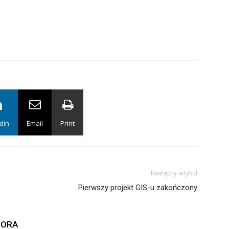
din
Email
Print
Następny artykuł
Pierwszy projekt GIS-u zakończony
TORA