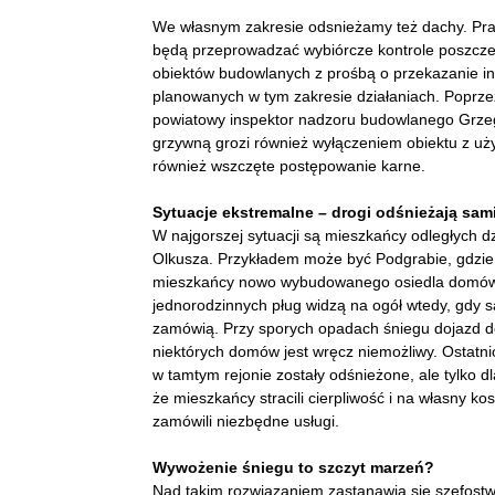
We własnym zakresie odsnieżamy też dachy. Pr
będą przeprowadzać wybiórcze kontrole poszczeg
obiektów budowlanych z prośbą o przekazanie inf
planowanych w tym zakresie działaniach. Poprz
powiatowy inspektor nadzoru budowlanego Grze
grzywną grozi również wyłączeniem obiektu z uży
również wszczęte postępowanie karne.
Sytuacje ekstremalne – drogi odśnieżają sam
W najgorszej sytuacji są mieszkańcy odległych dz
Olkusza. Przykładem może być Podgrabie, gdzie
mieszkańcy nowo wybudowanego osiedla domó
jednorodzinnych pług widzą na ogół wtedy, gdy 
zamówią. Przy sporych opadach śniegu dojazd 
niektórych domów jest wręcz niemożliwy. Ostatnio
w tamtym rejonie zostały odśnieżone, ale tylko d
że mieszkańcy stracili cierpliwość i na własny kos
zamówili niezbędne usługi.
Wywożenie śniegu to szczyt marzeń?
Nad takim rozwiązaniem zastanawia się szefostwo