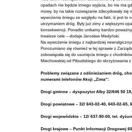
opadach nie będzie innego wyjścia, bo nie ma g
mowy, by na takie rozwiązanie zdecydowały się mi
wywożenia śniegu ze względu na fakt, iż jest to
utrzymaniem dróg. Były już zimy z większymi opa
konsekwencji. Ponadto unikamy bardzo poważnyc
trwalsze cele – dodaje Jarosław Medyński.
Na wywożenie śniegu z najbardziej newralgiczny
Porozumiano się również w tej sprawie z Zarzą
zobowiązała się do usunięcia śniegu z chodników
Miechowskiej od Piłsudskiego do skrzyżowania z Wi
Problemy związane z odśnieżaniem dróg, ch
numerami telefonów Akcji „Zima”:
Drogi gminne – dyspozytor Alby 32/646 50 19
Drogi powiatowe – 32/ 643-02-40, 643-02-65, 
Drogi wojewódzkie – 12/ 637-90-00, tel. dyżu
Drogi krajowe – Punkt Informacji Drogowej 60