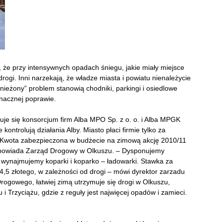
, że przy intensywnych opadach śniegu, jakie miały miejsce
drogi. Inni narzekają, że władze miasta i powiatu nienależycie
nieżony” problem stanowią chodniki, parkingi i osiedlowe
znacznej poprawie.
e się konsorcjum firm Alba MPO Sp. z o. o. i Alba MPGK
kontrolują działania Alby. Miasto płaci firmie tylko za
. Kwota zabezpieczona w budżecie na zimową akcję 2010/11
dpowiada Zarząd Drogowy w Olkuszu. – Dysponujemy
o wynajmujemy koparki i koparko – ładowarki. Stawka za
4,5 złotego, w zależności od drogi – mówi dyrektor zarzadu
ogowego, łatwiej zimą utrzymuje się drogi w Olkuszu,
i Trzyciążu, gdzie z reguły jest najwięcej opadów i zamieci.