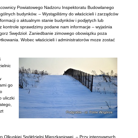
acownicy Powiatowego Nadzoru Inspektoratu Budowlanego
ólnych budynków. – Wystąpiliśmy do właścicieli i zarządców
ormacji o aktualnym stanie budynków i podjętych lub
ez kontrole sprawdzimy podane nam informacje – wyjaśnia
gorz Swędzioł. Zaniedbanie zimowego obowiązku poza
tkowania. Wobec właścicieli i administratorów moze zostać
i
ielnic
w
sami go
do
 uliczki
latego,
zt
 Olkuskiej Spółdzielni Mieszkaniowej. – Przy intensywnych