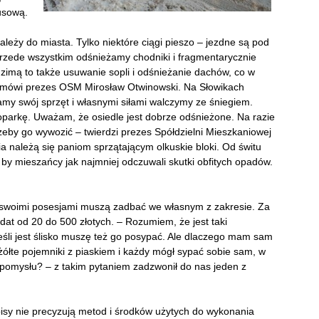
usową.
leży do miasta. Tylko niektóre ciągi pieszo – jezdne są pod
 Przede wszystkim odśnieżamy chodniki i fragmentarycznie
 zimą to także usuwanie sopli i odśnieżanie dachów, co w
– mówi prezes OSM Mirosław Otwinowski. Na Słowikach
 swój sprzęt i własnymi siłami walczymy ze śniegiem.
parkę. Uważam, że osiedle jest dobrze odśnieżone. Na razie
trzeby go wywozić – twierdzi prezes Spółdzielni Mieszkaniowej
należą się paniom sprzątającym olkuskie bloki. Od świtu
, by mieszańcy jak najmniej odczuwali skutki obfitych opadów.
 swoimi posesjami muszą zadbać we własnym z zakresie. Za
at od 20 do 500 złotych. – Rozumiem, że jest taki
eśli jest ślisko muszę też go posypać. Ale dlaczego mam sam
żółte pojemniki z piaskiem i każdy mógł sypać sobie sam, w
 pomysłu? – z takim pytaniem zadzwonił do nas jeden z
pisy nie precyzują metod i środków użytych do wykonania