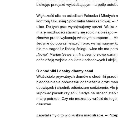
blokując przejazd wyjeżdżającym na pętlę autob
Większość ulic na osiedlach Pakuska i Młodych na
kontrolą Olkuskiej Spółdzielni Mieszkaniowej. –
ulice. Do tych prac wynajmujemy sprzęt. Walka z
miarę możliwości staramy się robić na bieżąco 
zimowe prace wykonują własnym sumptem. – Mamy
Jedynie do poważniejszych prac wynajmujemy ko
nie ma tragedii z ilością śniegu, więc nie ma po
„Nowa” Marian Seweryn. Na pewno słowa uznania 
odśnieżają wejścia do klatek schodowych i alejki
O chodniki i dachy dbamy sami
Właściciele prywatnych domów o chodniki przed
niedopełnienie obowiązku odśnieżania grozi mand
obowiązek i chodnik odśnieżam codziennie. Ale j
kupować piasek czy sól? Kiedyś na ulicach stały 
miarę potrzeb. Czy nie można by wrócić do tego
olkuszan.
Zapytaliśmy o to w olkuskim magistracie. – Prze