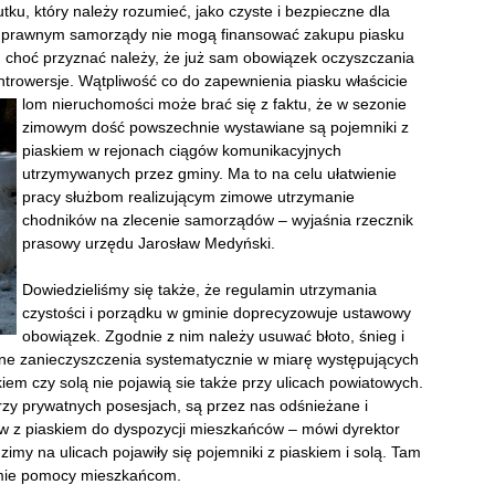
tku, który należy rozumieć, jako czyste i bezpieczne dla
e prawnym samorządy nie mogą finansować zakupu piasku
ci, choć przyznać należy, że już sam obowiązek oczyszczania
trowersje. Wątpliwość co do zapewnienia piasku właścicie
lom nieruchomości może brać się z faktu, że w sezonie
zimowym dość powszechnie wystawiane są pojemniki z
piaskiem w rejonach ciągów komunikacyjnych
utrzymywanych przez gminy. Ma to na celu ułatwienie
pracy służbom realizującym zimowe utrzymanie
chodników na zlecenie samorządów – wyjaśnia rzecznik
prasowy urzędu Jarosław Medyński.
Dowiedzieliśmy się także, że regulamin utrzymania
czystości i porządku w gminie doprecyzowuje ustawowy
obowiązek. Zgodnie z nim należy usuwać błoto, śnieg i
inne zanieczyszczenia systematycznie w miarę występujących
kiem czy solą nie pojawią sie także przy ulicach powiatowych.
przy prywatnych posesjach, są przez nas odśnieżane i
w z piaskiem do dyspozycji mieszkańców – mówi dyrektor
y na ulicach pojawiły się pojemniki z piaskiem i solą. Tam
ormie pomocy mieszkańcom.