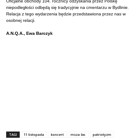
Oficjalne obchody 104. rocznicy odzyskania przez Polskę
niepodległości odbędą się tradycyjnie na cmentarzu w Bydlinie.
Relacja z tego wydarzenia będzie przedstawiona przez nas w
osobnej relacji.
A.N.Q.A., Ewa Barczyk
TAGI
11 listopada
koncert
msza św.
patriotyzm