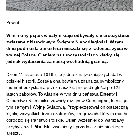
Powiat
W miniony piątek w całym kraju odbywały się uroczystości
związane z Narodowym Świętem Niepodległości. W tym
dniu podniosła atmosfera mieszała się z radością życia w
wolnej Polsce. Cieniem na uroczystościach kładły się
jednak wydarzenia za naszą wschodnią granicą.
Dzień 11 listopada 1918 r. to jedna z najważniejszych dat w
polskiej historii. Została ona bowiem uznana za symboliczny
moment odzyskania przez nasz kraj niepodległości po 123
latach zaborów. To właśnie w tym dniu państwa Ententy i
Cesarstwo Niemieckie zawarły rozejm w Compiègne, kończąc
tym samym I Wojnę Światową. Przypieczętował on ostateczną
klęskę wszystkich trzech zaborców, na gruzach których mogło
odrodzić się Państwo Polskie. Dzień wcześniej do Warszawy
przybył Józef Piłsudski, zwolniony uprzednio z niemieckiego
aresztu.