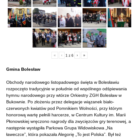
«
‹
›
»
1
z
6
Gmina Bolesław
Obchody narodowego listopadowego święta w Bolesławiu
rozpoczęto tradycyjnie w południe od wspólnego odśpiewania
hymnu narodowego przy wtórze Orkiestry ZGH Bolesław w
Bukownie. Po złożeniu przez delegacje wiązanek biało-
czerwonych kwiatów pod Pomnikiem Wolności, przy którym
honorową wartę pełnili harcerze, w Centrum Kultury im. Marii
Płonowskiej wręczono nagrody dla zwycięzców gry terenowej, a
następnie wystąpiła Parkowa Grupa Widowiskowa „Na
ławeczce”, która pokazała Alegorię „To jest Polska”. Był też