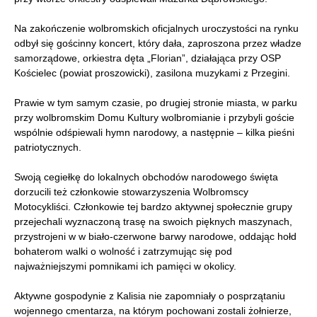
Na zakończenie wolbromskich oficjalnych uroczystości na rynku
odbył się gościnny koncert, który dała, zaproszona przez władze
samorządowe, orkiestra dęta „Florian”, działająca przy OSP
Kościelec (powiat proszowicki), zasilona muzykami z Przegini.
Prawie w tym samym czasie, po drugiej stronie miasta, w parku
przy wolbromskim Domu Kultury wolbromianie i przybyli goście
wspólnie odśpiewali hymn narodowy, a następnie – kilka pieśni
patriotycznych.
Swoją cegiełkę do lokalnych obchodów narodowego święta
dorzucili też członkowie stowarzyszenia Wolbromscy
Motocykliści. Członkowie tej bardzo aktywnej społecznie grupy
przejechali wyznaczoną trasę na swoich pięknych maszynach,
przystrojeni w w biało-czerwone barwy narodowe, oddając hołd
bohaterom walki o wolność i zatrzymując się pod
najważniejszymi pomnikami ich pamięci w okolicy.
Aktywne gospodynie z Kalisia nie zapomniały o posprzątaniu
wojennego cmentarza, na którym pochowani zostali żołnierze,