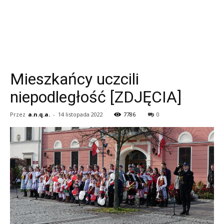
Mieszkańcy uczcili
niepodległość [ZDJĘCIA]
Przez
a.n.q.a.
-
14 listopada 2022
7786
0