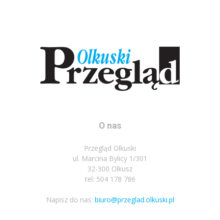
O nas
Przegląd Olkuski
ul. Marcina Bylicy 1/301
32-300 Olkusz
tel: 504 178 786
Napisz do nas:
biuro@przeglad.olkuski.pl