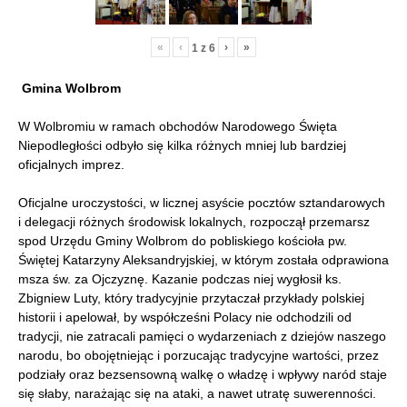
«
‹
›
»
1
z
6
Gmina Wolbrom
W Wolbromiu w ramach obchodów Narodowego Święta
Niepodległości odbyło się kilka różnych mniej lub bardziej
oficjalnych imprez.
Oficjalne uroczystości, w licznej asyście pocztów sztandarowych
i delegacji różnych środowisk lokalnych, rozpoczął przemarsz
spod Urzędu Gminy Wolbrom do pobliskiego kościoła pw.
Świętej Katarzyny Aleksandryjskiej, w którym została odprawiona
msza św. za Ojczyznę. Kazanie podczas niej wygłosił ks.
Zbigniew Luty, który tradycyjnie przytaczał przykłady polskiej
historii i apelował, by współcześni Polacy nie odchodzili od
tradycji, nie zatracali pamięci o wydarzeniach z dziejów naszego
narodu, bo obojętniejąc i porzucając tradycyjne wartości, przez
podziały oraz bezsensowną walkę o władzę i wpływy naród staje
się słaby, narażając się na ataki, a nawet utratę suwerenności.