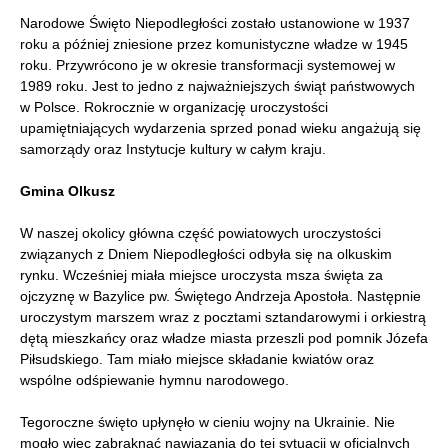
Narodowe Święto Niepodległości zostało ustanowione w 1937
roku a później zniesione przez komunistyczne władze w 1945
roku. Przywrócono je w okresie transformacji systemowej w
1989 roku. Jest to jedno z najważniejszych świąt państwowych
w Polsce. Rokrocznie w organizację uroczystości
upamiętniających wydarzenia sprzed ponad wieku angażują się
samorządy oraz Instytucje kultury w całym kraju.
Gmina Olkusz
W naszej okolicy główna część powiatowych uroczystości
związanych z Dniem Niepodległości odbyła się na olkuskim
rynku. Wcześniej miała miejsce uroczysta msza święta za
ojczyznę w Bazylice pw. Świętego Andrzeja Apostoła. Następnie
uroczystym marszem wraz z pocztami sztandarowymi i orkiestrą
dętą mieszkańcy oraz władze miasta przeszli pod pomnik Józefa
Piłsudskiego. Tam miało miejsce składanie kwiatów oraz
wspólne odśpiewanie hymnu narodowego.
Tegoroczne święto upłynęło w cieniu wojny na Ukrainie. Nie
mogło więc zabraknąć nawiązania do tej sytuacji w oficjalnych