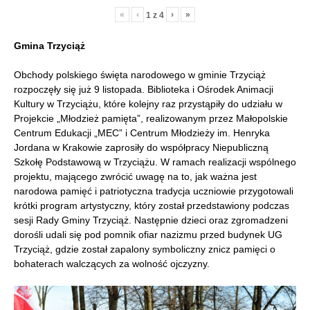
«
‹
›
»
1
z
4
Gmina Trzyciąż
Obchody polskiego święta narodowego w gminie Trzyciąż
rozpoczęły się już 9 listopada. Biblioteka i Ośrodek Animacji
Kultury w Trzyciążu, które kolejny raz przystąpiły do udziału w
Projekcie „Młodzież pamięta”, realizowanym przez Małopolskie
Centrum Edukacji „MEC” i Centrum Młodzieży im. Henryka
Jordana w Krakowie zaprosiły do współpracy Niepubliczną
Szkołę Podstawową w Trzyciążu. W ramach realizacji wspólnego
projektu, mającego zwrócić uwagę na to, jak ważna jest
narodowa pamięć i patriotyczna tradycja uczniowie przygotowali
krótki program artystyczny, który został przedstawiony podczas
sesji Rady Gminy Trzyciąż. Następnie dzieci oraz zgromadzeni
dorośli udali się pod pomnik ofiar nazizmu przed budynek UG
Trzyciąż, gdzie został zapalony symboliczny znicz pamięci o
bohaterach walczących za wolność ojczyzny.