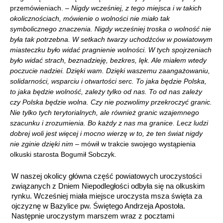
przemówieniach. –
Nigdy wcześniej, z tego miejsca i w takich
okolicznościach, mówienie o wolności nie miało tak
symbolicznego znaczenia. Nigdy wcześniej troska o wolność nie
była tak potrzebna. W setkach twarzy uchodźców w powiatowym
miasteczku było widać pragnienie wolności. W tych spojrzeniach
było widać strach, beznadzieję, bezkres, lęk. Ale miałem wtedy
poczucie nadziei. Dzięki wam. Dzięki waszemu zaangażowaniu,
solidarności, wsparciu i otwartości serc. To jaka będzie Polska,
to jaka będzie wolność, zależy tylko od nas. To od nas zależy
czy Polska będzie wolna. Czy nie pozwolimy przekroczyć granic.
Nie tylko tych terytorialnych, ale również granic wzajemnego
szacunku i zrozumienia. Bo każdy z nas ma granice. Lecz ludzi
dobrej woli jest więcej i mocno wierzę w to, że ten świat nigdy
nie zginie dzięki nim
– mówił w trakcie swojego wystąpienia
olkuski starosta Bogumił Sobczyk.
W naszej okolicy główna część powiatowych uroczystości
związanych z Dniem Niepodległości odbyła się na olkuskim
rynku. Wcześniej miała miejsce uroczysta msza święta za
ojczyznę w Bazylice pw. Świętego Andrzeja Apostoła.
Następnie uroczystym marszem wraz z pocztami