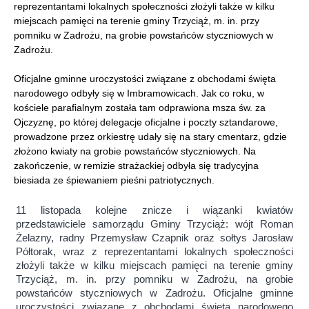
reprezentantami lokalnych społeczności złożyli także w kilku
miejscach pamięci na terenie gminy Trzyciąż, m. in. przy
pomniku w Zadrożu, na grobie powstańców styczniowych w
Zadrożu.
Oficjalne gminne uroczystości związane z obchodami święta
narodowego odbyły się w Imbramowicach. Jak co roku, w
kościele parafialnym została tam odprawiona msza św. za
Ojczyznę, po której delegacje oficjalne i poczty sztandarowe,
prowadzone przez orkiestrę udały się na stary cmentarz, gdzie
złożono kwiaty na grobie powstańców styczniowych. Na
zakończenie, w remizie strażackiej odbyła się tradycyjna
biesiada ze śpiewaniem pieśni patriotycznych.
11 listopada kolejne znicze i wiązanki kwiatów
przedstawiciele samorządu Gminy Trzyciąż: wójt Roman
Żelazny, radny Przemysław Czapnik oraz sołtys Jarosław
Półtorak, wraz z reprezentantami lokalnych społeczności
złożyli także w kilku miejscach pamięci na terenie gminy
Trzyciąż, m. in. przy pomniku w Zadrożu, na grobie
powstańców styczniowych w Zadrożu. Oficjalne gminne
uroczystości związane z obchodami święta narodowego