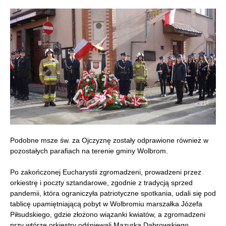
Podobne msze św. za Ojczyznę zostały odprawione również w
pozostałych parafiach na terenie gminy Wolbrom.
Po zakończonej Eucharystii zgromadzeni, prowadzeni przez
orkiestrę i poczty sztandarowe, zgodnie z tradycją sprzed
pandemii, która ograniczyła patriotyczne spotkania, udali się pod
tablicę upamiętniającą pobyt w Wolbromiu marszałka Józefa
Piłsudskiego, gdzie złożono wiązanki kwiatów, a zgromadzeni
przy wtórze orkiestry odśpiewali Mazurka Dąbrowskiego.