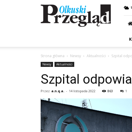
Przegląd
Olkuski
K
Strona główna
Newsy
Aktualności
Szpital odp
Newsy
Aktualności
Szpital odpowia
Przez
a.n.q.a.
-
14 listopada 2022
863
1