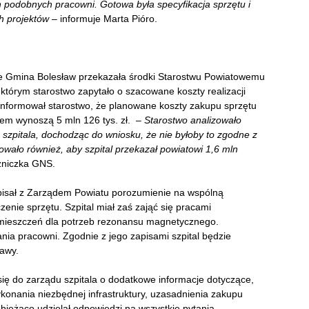
podobnych pracowni. Gotowa była specyfikacja sprzętu i
h projektów
– informuje Marta Pióro.
że Gmina Bolesław przekazała środki Starostwu Powiatowemu
 którym starostwo zapytało o szacowane koszty realizacji
oinformował starostwo, że planowane koszty zakupu sprzętu
iem wynoszą 5 mln 126 tys. zł. –
Starostwo analizowało
 szpitala, dochodząc do wniosku, że nie byłoby to zgodne z
wało również, aby szpital przekazał powiatowi 1,6 mln
zniczka GNS.
dpisał z Zarządem Powiatu porozumienie na wspólną
czenie sprzętu. Szpital miał zaś zająć się pracami
ieszczeń dla potrzeb rezonansu magnetycznego.
ia pracowni. Zgodnie z jego zapisami szpital będzie
żawy.
się do zarządu szpitala o dodatkowe informacje dotyczące,
konania niezbędnej infrastruktury, uzasadnienia zakupu
bieżąco udzielał odpowiedzi na wszystkie pytania.