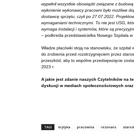
wypełnił wszystkie obowiązki związane z budową
wyłonienie wykonawcy pracowni było możliwe dopi
dostawcę sprzętu, czyli po 27.07.2022.
Projektow
wymaganiami technicznymi. To nie jest USG, kt
wymaga instalacji i systemów, które są precyzy
– podkreśla przedstawicielka Nowego Szpitala w
Władze placówki stoją na stanowisku, że szpital
do zrobienia przed rozstrzygnięciem przez staro
przeszkód, aby to wspólne przedsięwzięcie zostało
2023 r.
A jakie jest zdanie naszych Czytelników na t
dyskusji w mediach społecznościowych oraz 
TAGI
krytyka
pracownia
rezonans
staros