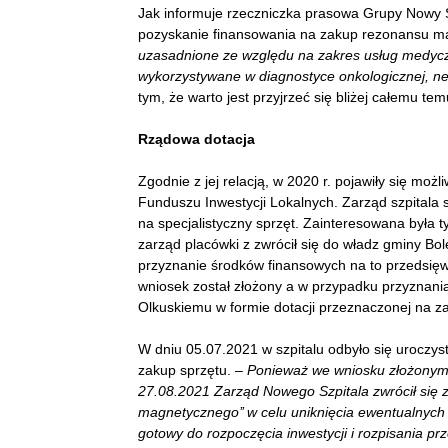
Jak informuje rzeczniczka prasowa Grupy Nowy Sz
pozyskanie finansowania
na zakup rezonansu ma
uzasadnione ze względu na zakres usług medyc
wykorzystywane w diagnostyce onkologicznej, neu
tym, że warto jest przyjrzeć się bliżej całemu te
Rządowa dotacja
Zgodnie z jej relacją, w 2020 r. pojawiły się mo
Funduszu Inwestycji Lokalnych. Zarząd szpitala s
na specjalistyczny sprzęt. Zainteresowana była t
zarząd placówki z zwrócił się do władz gminy Bo
przyznanie środków finansowych na to przedsięwzi
wniosek został złożony a w przypadku przyznan
Olkuskiemu w formie dotacji przeznaczonej na zaku
W dniu 05.07.2021 w szpitalu odbyło się uroczys
zakup sprzętu. –
Ponieważ we wniosku złożonym 
27.08.2021 Zarząd Nowego Szpitala zwrócił się 
magnetycznego’’ w celu uniknięcia ewentualnych p
gotowy do rozpoczęcia inwestycji i rozpisania p