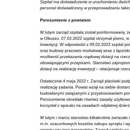
Szpital ma doświadczenie w uruchomieniu dwóch 
personel doświadczony w przeprowadzaniu takic
Porozumienie z powiatem
W lutym zarząd szpitala został poinformowany, 
w Olkuszu. 07.02.2022 szpital otrzymał pismo, w
inwestycji. W odpowiedzi z 09.02.2022 szpital p
oraz budowy pracowni modułowej wraz z łącznik
możliwość przekazania rządowej dotacji na rzecz
obowiązującymi przepisami. Starostwo zapropono
dotacji na realizację inwestycji
– relacjonuje rzec
Ostatecznie 4 maja 2022 r. Zarząd placówki po
realizację zadania. Powiat wziął na siebie dostar
budowlanymi związanymi z przystosowaniem pom
Porozumienie określało również zasady użytkowan
korzystał z aparatu na zasadach odpłatnej dzier
W lutym i marcu starostwo kilkakrotnie zwracało 
m.in. szacunkowych kosztów zakupu sprzętu i wy
sprzętu czy jego parametrów. Zarząd szpitala na 