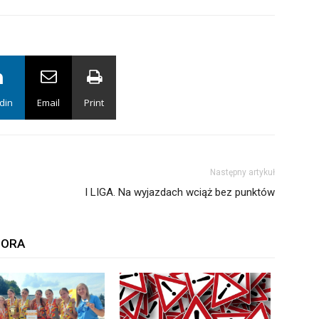
din
Email
Print
Następny artykuł
I LIGA. Na wyjazdach wciąż bez punktów
TORA