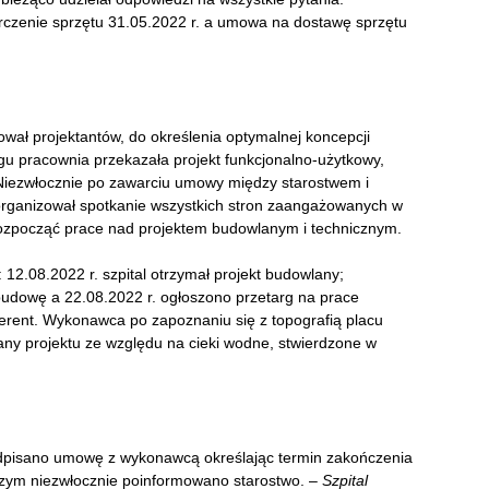
arczenie sprzętu 31.05.2022 r. a umowa na dostawę sprzętu
wał projektantów, do określenia optymalnej koncepcji
rgu pracownia przekazała projekt funkcjonalno-użytkowy,
 Niezwłocznie po zawarciu umowy między starostwem i
zorganizował spotkanie wszystkich stron zaangażowanych w
rozpocząć prace nad projektem budowlanym i technicznym.
12.08.2022 r. szpital otrzymał projekt budowlany;
budowę a 22.08.2022 r. ogłoszono przetarg na prace
erent. Wykonawca po zapoznaniu się z topografią placu
ny projektu ze względu na cieki wodne, stwierdzone w
podpisano umowę z wykonawcą określając termin zakończenia
czym niezwłocznie poinformowano starostwo. –
Szpital