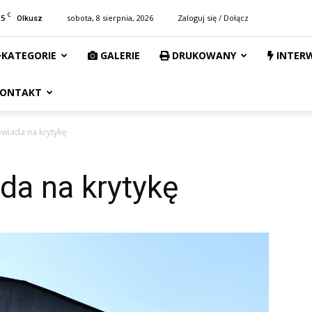
C
15
sobota, 8 sierpnia, 2026
Zaloguj się / Dołącz
Olkusz
KATEGORIE
GALERIE
DRUKOWANY
INTER
ONTAKT
owiada na krytykę
da na krytykę