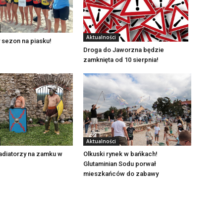
Aktualności
 sezon na piasku!
Droga do Jaworzna będzie
zamknięta od 10 sierpnia!
Aktualności
adiatorzy na zamku w
Olkuski rynek w bańkach!
Glutaminian Sodu porwał
mieszkańców do zabawy