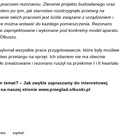
 pracowni rezonansu. Zlecenie projektu budowlanego oraz
ero po tym, jak starostwo rozstrzygnęło przetarg na
anie takich pracowni jest ściśle związane z urządzeniem i
óre można wstawić do każdego pomieszczenia. Rezonans
jnie zaprojektowane i wykonane pod konkretny model aparatu
 Olkuszu.
 wykonał wszystkie prace przygotowawcze, które były możliwe
stwo przetargu na sprzęt. Ich zdaniem nie ma obecnie
 zrealizowane i rezonans ruszył na przełomie I i II kwartału
en temat? – Jak zwykle zapraszamy do internetowej
na naszej stronie www.przeglad.olkuski.pl
two
szpital