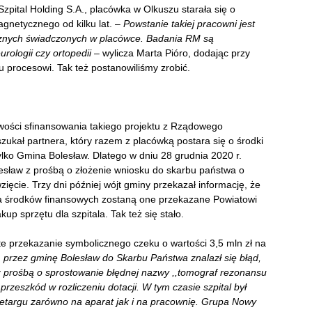
pital Holding S.A., placówka w Olkuszu starała się o
gnetycznego od kilku lat. –
Powstanie takiej pracowni jest
znych świadczonych w placówce. Badania RM są
rologii czy ortopedii
– wylicza Marta Pióro, dodając przy
mu procesowi. Tak też postanowiliśmy zrobić.
żliwości sfinansowania takiego projektu z Rządowego
zukał partnera, który razem z placówką postara się o środki
ylko Gmina Bolesław. Dlatego w dniu 28 grudnia 2020 r.
lesław z prośbą o złożenie wniosku do skarbu państwa o
ęcie. Trzy dni później wójt gminy przekazał informację, że
ia środków finansowych zostaną one przekazane Powiatowi
p sprzętu dla szpitala. Tak też się stało.
te przekazanie symbolicznego czeku o wartości 3,5 mln zł na
przez gminę Bolesław do Skarbu Państwa znalazł się błąd,
z prośbą o sprostowanie błędnej nazwy ,,tomograf rezonansu
rzeszkód w rozliczeniu dotacji. W tym czasie szpital był
rzetargu zarówno na aparat jak i na pracownię. Grupa Nowy