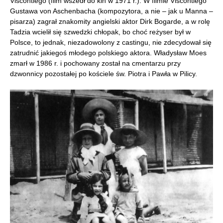
Viscontiego (film wszedł do kin w 1971 r.). W filmie Viscontiego
Gustawa von Aschenbacha (kompozytora, a nie – jak u Manna –
pisarza) zagrał znakomity angielski aktor Dirk Bogarde, a w rolę
Tadzia wcielił się szwedzki chłopak, bo choć reżyser był w
Polsce, to jednak, niezadowolony z castingu, nie zdecydował się
zatrudnić jakiegoś młodego polskiego aktora. Władysław Moes
zmarł w 1986 r. i pochowany został na cmentarzu przy
dzwonnicy pozostałej po kościele św. Piotra i Pawła w Pilicy.