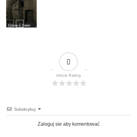
Szkice o Ziemi
Olkuskiej
0
Article Rating
Subskrybuj
Zaloguj sie aby komentować