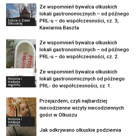
Ze wspomnień bywalca olkuskich
lokali gastronomicznych – od późnego
PRL-u – do współczesności, cz. 3,
Szkice o Ziemi
Olkuskiej
Kawiarnia Baszta
Ze wspomnień bywalca olkuskich
lokali gastronomicznych – od późnego
PRL-u – do współczesności, cz. 2.
Ze wspomnień bywalca olkuskich
lokali gastronomicznych od późnego
Historia i
Szkice o Ziemi
tradycja
Olkuskiej
PRL- do współczesności, cz. 1.
regionu
Przejazdem, czyli najbardziej
niecodzienne wizyty niecodziennych
gości w Olkuszu
Historia i
tradycja
regionu
Jak odkrywano olkuskie podziemia