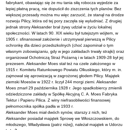
fabrykant, obawiając się że mu tania siłą robocza wyjedzie za
lepiej płatną pracą, nie dopuścił do ziszczenia tych planów. Bez
większej przesady można mu więc zarzucić, że stanął na drodze
rozwoju Pilicy, która od tej pory zaczęła się wyludniać. Z drugiej
jednak strony Aleksander brał żywy udział w życiu lokalnej
społeczności. W latach 90. XIX wieku był tutejszym wójtem, w
1905 r. sfinansował założenie i utrzymywał pierwszą w Pilicy
ochronkę dla dzieci przedszkolnych (choć zapominał o tym
własnym zobowiązaniu, gdy w jego zakładach trwały strajki) oraz
organizował Ochotniczą Straż Pożarną i w latach 1909-28 był jej
prezesem. Aleksander Moes stał też na czele założonego w
1915 r. Komitetu Ratunkowego Powiatu Olkuskiego, który m. in.
zajmował się aprowizacją w zagrożonej głodem Pilicy. Majątek
ziemski Moesów w 1922 r. liczył 244 morgi ziemi. Aleksander
Moes zmarł 29 października 1928 r. Jego spadkobiercy zmienili
odziedziczone zakłady w Spółkę Akcyjną C. A. Moes Fabryka
Tektur i Papieru Pilica. Z winy niefrasobliwości finansowej
pełnomocnika spółka padła w 1933 r.
Aleksander Moes miał dwóch synów, starszy z nich, też
Aleksander posiadał majątek Sprowę we Włoszczowskiem, do
młodszego, Władysława (patrz niżej), należał majątek w Udorzu