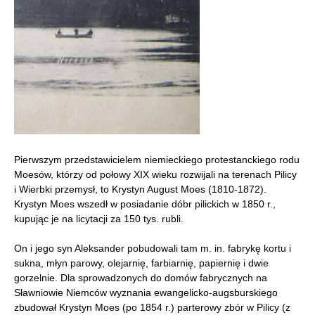
Pierwszym przedstawicielem niemieckiego protestanckiego rodu
Moesów, którzy od połowy XIX wieku rozwijali na terenach Pilicy
i Wierbki przemysł, to Krystyn August Moes (1810-1872).
Krystyn Moes wszedł w posiadanie dóbr pilickich w 1850 r.,
kupując je na licytacji za 150 tys. rubli.
On i jego syn Aleksander pobudowali tam m. in. fabrykę kortu i
sukna, młyn parowy, olejarnię, farbiarnię, papiernię i dwie
gorzelnie. Dla sprowadzonych do domów fabrycznych na
Sławniowie Niemców wyznania ewangelicko-augsburskiego
zbudował Krystyn Moes (po 1854 r.) parterowy zbór w Pilicy (z