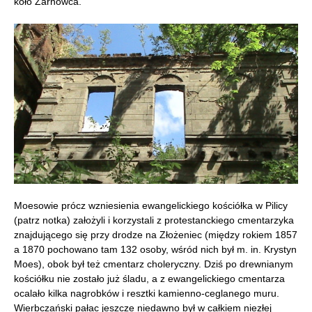
koło Żarnowca.
Moesowie prócz wzniesienia ewangelickiego kościółka w Pilicy
(patrz notka) założyli i korzystali z protestanckiego cmentarzyka
znajdującego się przy drodze na Złożeniec (między rokiem 1857
a 1870 pochowano tam 132 osoby, wśród nich był m. in. Krystyn
Moes), obok był też cmentarz choleryczny. Dziś po drewnianym
kościółku nie zostało już śladu, a z ewangelickiego cmentarza
ocalało kilka nagrobków i resztki kamienno-ceglanego muru.
Wierbczański pałac jeszcze niedawno był w całkiem niezłej