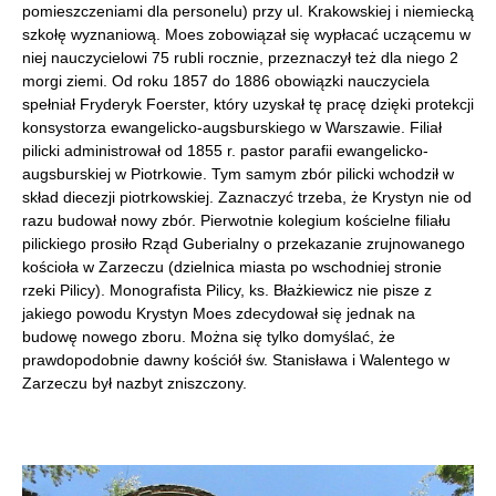
pomieszczeniami dla personelu) przy ul. Krakowskiej i niemiecką
szkołę wyznaniową. Moes zobowiązał się wypłacać uczącemu w
niej nauczycielowi 75 rubli rocznie, przeznaczył też dla niego 2
morgi ziemi. Od roku 1857 do 1886 obowiązki nauczyciela
spełniał Fryderyk Foerster, który uzyskał tę pracę dzięki protekcji
konsystorza ewangelicko-augsburskiego w Warszawie. Filiał
pilicki administrował od 1855 r. pastor parafii ewangelicko-
augsburskiej w Piotrkowie. Tym samym zbór pilicki wchodził w
skład diecezji piotrkowskiej. Zaznaczyć trzeba, że Krystyn nie od
razu budował nowy zbór. Pierwotnie kolegium kościelne filiału
pilickiego prosiło Rząd Guberialny o przekazanie zrujnowanego
kościoła w Zarzeczu (dzielnica miasta po wschodniej stronie
rzeki Pilicy). Monografista Pilicy, ks. Błażkiewicz nie pisze z
jakiego powodu Krystyn Moes zdecydował się jednak na
budowę nowego zboru. Można się tylko domyślać, że
prawdopodobnie dawny kościół św. Stanisława i Walentego w
Zarzeczu był nazbyt zniszczony.