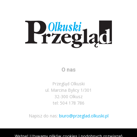
O nas
Przegląd Olkuski
ul. Marcina Bylicy 1/301
32-300 Olkusz
tel: 504 178 786
Napisz do nas:
biuro@przeglad.olkuski.pl
Ważne! Używamy plików cookies i podobnych rozwiązań