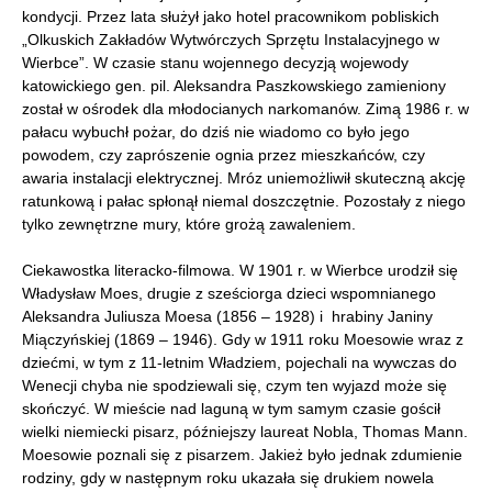
kondycji. Przez lata służył jako hotel pracownikom pobliskich
„Olkuskich Zakładów Wytwórczych Sprzętu Instalacyjnego w
Wierbce”. W czasie stanu wojennego decyzją wojewody
katowickiego gen. pil. Aleksandra Paszkowskiego zamieniony
został w ośrodek dla młodocianych narkomanów. Zimą 1986 r. w
pałacu wybuchł pożar, do dziś nie wiadomo co było jego
powodem, czy zaprószenie ognia przez mieszkańców, czy
awaria instalacji elektrycznej. Mróz uniemożliwił skuteczną akcję
ratunkową i pałac spłonął niemal doszczętnie. Pozostały z niego
tylko zewnętrzne mury, które grożą zawaleniem.
Ciekawostka literacko-filmowa. W 1901 r. w Wierbce urodził się
Władysław Moes, drugie z sześciorga dzieci wspomnianego
Aleksandra Juliusza Moesa (1856 – 1928) i hrabiny Janiny
Miączyńskiej (1869 – 1946). Gdy w 1911 roku Moesowie wraz z
dziećmi, w tym z 11-letnim Władziem, pojechali na wywczas do
Wenecji chyba nie spodziewali się, czym ten wyjazd może się
skończyć. W mieście nad laguną w tym samym czasie gościł
wielki niemiecki pisarz, późniejszy laureat Nobla, Thomas Mann.
Moesowie poznali się z pisarzem. Jakież było jednak zdumienie
rodziny, gdy w następnym roku ukazała się drukiem nowela