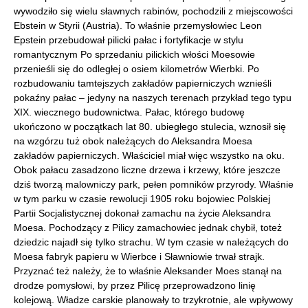
wywodziło się wielu sławnych rabinów, pochodzili z miejscowości
Ebstein w Styrii (Austria). To właśnie przemysłowiec Leon
Epstein przebudował pilicki pałac i fortyfikacje w stylu
romantycznym Po sprzedaniu pilickich włości Moesowie
przenieśli się do odległej o osiem kilometrów Wierbki. Po
rozbudowaniu tamtejszych zakładów papierniczych wznieśli
pokaźny pałac – jedyny na naszych terenach przykład tego typu
XIX. wiecznego budownictwa. Pałac, którego budowę
ukończono w początkach lat 80. ubiegłego stulecia, wznosił się
na wzgórzu tuż obok należących do Aleksandra Moesa
zakładów papierniczych. Właściciel miał więc wszystko na oku.
Obok pałacu zasadzono liczne drzewa i krzewy, które jeszcze
dziś tworzą malowniczy park, pełen pomników przyrody. Właśnie
w tym parku w czasie rewolucji 1905 roku bojowiec Polskiej
Partii Socjalistycznej dokonał zamachu na życie Aleksandra
Moesa. Pochodzący z Pilicy zamachowiec jednak chybił, toteż
dziedzic najadł się tylko strachu. W tym czasie w należących do
Moesa fabryk papieru w Wierbce i Sławniowie trwał strajk.
Przyznać też należy, że to właśnie Aleksander Moes stanął na
drodze pomysłowi, by przez Pilicę przeprowadzono linię
kolejową. Władze carskie planowały to trzykrotnie, ale wpływowy