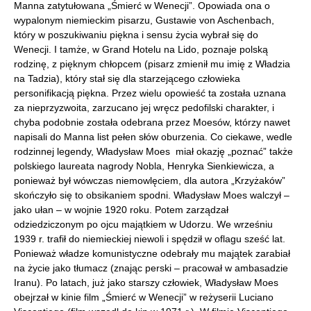
Manna zatytułowana „Śmierć w Wenecji”. Opowiada ona o
wypalonym niemieckim pisarzu, Gustawie von Aschenbach,
który w poszukiwaniu piękna i sensu życia wybrał się do
Wenecji. I tamże, w Grand Hotelu na Lido, poznaje polską
rodzinę, z pięknym chłopcem (pisarz zmienił mu imię z Władzia
na Tadzia), który stał się dla starzejącego człowieka
personifikacją piękna. Przez wielu opowieść ta została uznana
za nieprzyzwoita, zarzucano jej wręcz pedofilski charakter, i
chyba podobnie została odebrana przez Moesów, którzy nawet
napisali do Manna list pełen słów oburzenia. Co ciekawe, wedle
rodzinnej legendy, Władysław Moes miał okazję „poznać” także
polskiego laureata nagrody Nobla, Henryka Sienkiewicza, a
ponieważ był wówczas niemowlęciem, dla autora „Krzyżaków”
skończyło się to obsikaniem spodni. Władysław Moes walczył –
jako ułan – w wojnie 1920 roku. Potem zarządzał
odziedziczonym po ojcu majątkiem w Udorzu. We wrześniu
1939 r. trafił do niemieckiej niewoli i spędził w oflagu sześć lat.
Ponieważ władze komunistyczne odebrały mu majątek zarabiał
na życie jako tłumacz (znając perski – pracował w ambasadzie
Iranu). Po latach, już jako starszy człowiek, Władysław Moes
obejrzał w kinie film „Śmierć w Wenecji” w reżyserii Luciano