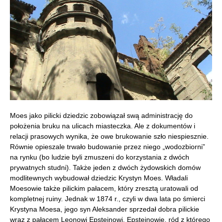
Moes jako pilicki dziedzic zobowiązał swą administrację do
położenia bruku na ulicach miasteczka. Ale z dokumentów i
relacji prasowych wynika, że owe brukowanie szło niespiesznie.
Równie opieszale trwało budowanie przez niego „wodozbiorni”
na rynku (bo ludzie byli zmuszeni do korzystania z dwóch
prywatnych studni). Także jeden z dwóch żydowskich domów
modlitewnych wybudował dziedzic Krystyn Moes. Władali
Moesowie także pilickim pałacem, który zresztą uratowali od
kompletnej ruiny. Jednak w 1874 r., czyli w dwa lata po śmierci
Krystyna Moesa, jego syn Aleksander sprzedał dobra pilickie
wraz z pałacem Leonowi Epsteinowi. Epsteinowie, ród z którego