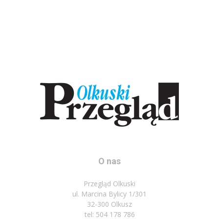
O nas
Przegląd Olkuski
ul. Marcina Bylicy 1/301
32-300 Olkusz
tel: 504 178 786