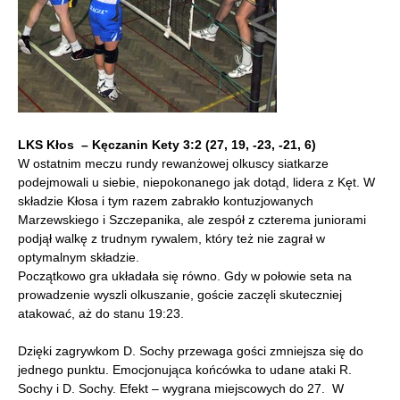
LKS Kłos – Kęczanin Kety 3:2 (27, 19, -23, -21, 6)
W ostatnim meczu rundy rewanżowej olkuscy siatkarze
podejmowali u siebie, niepokonanego jak dotąd, lidera z Kęt. W
składzie Kłosa i tym razem zabrakło kontuzjowanych
Marzewskiego i Szczepanika, ale zespół z czterema juniorami
podjął walkę z trudnym rywalem, który też nie zagrał w
optymalnym składzie.
Początkowo gra układała się równo. Gdy w połowie seta na
prowadzenie wyszli olkuszanie, goście zaczęli skuteczniej
atakować, aż do stanu 19:23.
Dzięki zagrywkom D. Sochy przewaga gości zmniejsza się do
jednego punktu. Emocjonująca końcówka to udane ataki R.
Sochy i D. Sochy. Efekt – wygrana miejscowych do 27. W