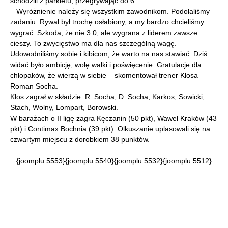
schodzili z parkietu, przegrywając do 6.
– Wyróżnienie należy się wszystkim zawodnikom. Podołaliśmy
zadaniu. Rywal był trochę osłabiony, a my bardzo chcieliśmy
wygrać. Szkoda, że nie 3:0, ale wygrana z liderem zawsze
cieszy. To zwycięstwo ma dla nas szczególną wagę.
Udowodniliśmy sobie i kibicom, że warto na nas stawiać. Dziś
widać było ambicję, wolę walki i poświęcenie. Gratulacje dla
chłopaków, że wierzą w siebie – skomentował trener Kłosa
Roman Socha.
Kłos zagrał w składzie: R. Socha, D. Socha, Karkos, Sowicki,
Stach, Wolny, Lompart, Borowski.
W barażach o II ligę zagra Kęczanin (50 pkt), Wawel Kraków (43
pkt) i Contimax Bochnia (39 pkt). Olkuszanie uplasowali się na
czwartym miejscu z dorobkiem 38 punktów.
{joomplu:5553}{joomplu:5540}{joomplu:5532}{joomplu:5512}