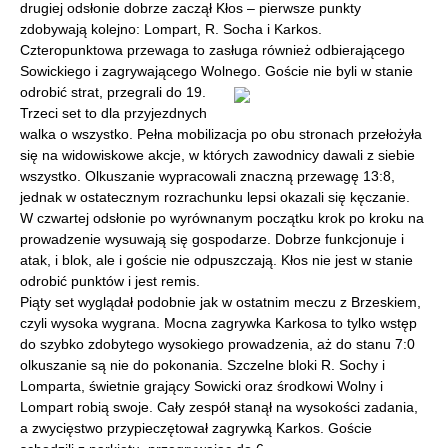
drugiej odsłonie dobrze zaczął Kłos – pierwsze punkty
zdobywają kolejno: Lompart, R. Socha i Karkos.
Czteropunktowa przewaga to zasługa również odbierającego
Sowickiego i zagrywającego Wolnego. Goście nie byli w stanie
odrobić strat, przegrali do 19.
Trzeci set to dla przyjezdnych
walka o wszystko. Pełna mobilizacja po obu stronach przełożyła
się na widowiskowe akcje, w których zawodnicy dawali z siebie
wszystko. Olkuszanie wypracowali znaczną przewagę 13:8,
jednak w ostatecznym rozrachunku lepsi okazali się kęczanie.
W czwartej odsłonie po wyrównanym początku krok po kroku na
prowadzenie wysuwają się gospodarze. Dobrze funkcjonuje i
atak, i blok, ale i goście nie odpuszczają. Kłos nie jest w stanie
odrobić punktów i jest remis.
Piąty set wyglądał podobnie jak w ostatnim meczu z Brzeskiem,
czyli wysoka wygrana. Mocna zagrywka Karkosa to tylko wstęp
do szybko zdobytego wysokiego prowadzenia, aż do stanu 7:0
olkuszanie są nie do pokonania. Szczelne bloki R. Sochy i
Lomparta, świetnie grający Sowicki oraz środkowi Wolny i
Lompart robią swoje. Cały zespół stanął na wysokości zadania,
a zwycięstwo przypieczętował zagrywką Karkos. Goście