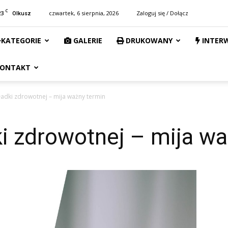
C
23
czwartek, 6 sierpnia, 2026
Zaloguj się / Dołącz
Olkusz
KATEGORIE
GALERIE
DRUKOWANY
INTER
ONTAKT
ładki zdrowotnej – mija ważny termin
i zdrowotnej – mija w