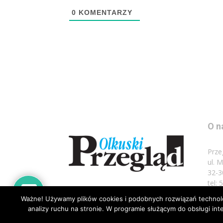
0
KOMENTARZY
O n
Prze
ul. 
32-3
tel:
Ważne! Używamy plików cookies i podobnych rozwiązań technolog
Napi
analizy ruchu na stronie. W programie służącym do obsługi i