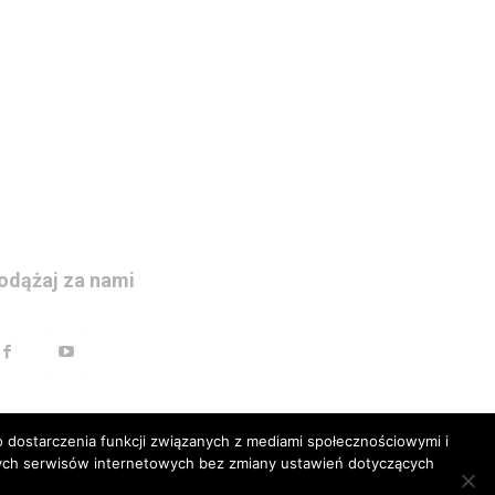
odążaj za nami
 dostarczenia funkcji związanych z mediami społecznościowymi i
szych serwisów internetowych bez zmiany ustawień dotyczących