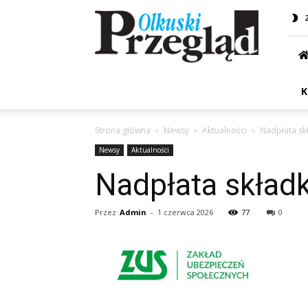
Przegląd
Olkuski
K
Strona główna
Newsy
Aktualności
Nadpłata sk
Newsy
Aktualności
Nadpłata składk
Przez
Admin
-
1 czerwca 2026
77
0