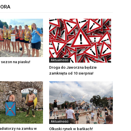
TORA
Aktualności
 sezon na piasku!
Droga do Jaworzna będzie
zamknięta od 10 sierpnia!
Aktualności
adiatorzy na zamku w
Olkuski rynek w bańkach!