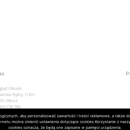
as
P
gląd Olkuski
Marcina Bylicy 1/301
00 Olkusz
 504 178 786
icznych, aby personalizować zawartość i treści reklamowe, a także do
sz do nas:
biuro@przeglad.olkuski.pl
nternetu można zmienić ustawienia dotyczące cookies.Korzystanie z na
cookies oznacza, że będą one zapisane w pamięci urządzenia.