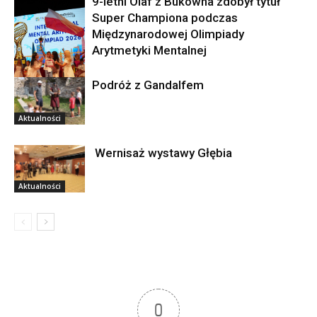
9-letni Olaf z Bukowna zdobył tytuł
Super Championa podczas
Międzynarodowej Olimpiady
Arytmetyki Mentalnej
Podróż z Gandalfem
Aktualności
Aktualności
Wernisaż wystawy Głębia
Aktualności
0