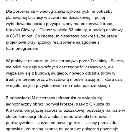
Dla porównania – według analiz wykonanych na potrzeby
planowanej łącznicy w Jaworznie Szczakowej – po jej
wybudowaniu pociąg przyspieszony ma pokonywać trasę
Kraków Główny – Olkusz w około 53 minuty, a pociąg osobowy
w 68-71 minut. Co istotne, ministerstwo podkreśla, że prace
projektowe przy łącznicy realizowane są zgodnie z
harmonogramem.
W praktyce oznacza to, że alternatywa przez Trzebinię i Sierszę
nie tylko nie daje wyraźnych oszczędności czasowych, ale
wiązałaby się z budową długiego, nowego odcinka torów w
trudnym terenie oraz z kosztowną modernizacją linii, która dziś
w ogóle nie jest przystosowana do ruchu pasażerskiego.
Z odpowiedzi Ministerstwa Infrastruktury wyłania się
jednoznaczny obraz: pomysł krótszej trasy z Olkusza do
Krakowa, omijającej Jaworzno Szczakową, pozostaje na razie w
sferze koncepcji. Brak analiz, trudne warunki terenowe i
porównywalne – a czasem nawet gorsze – czasy przejazdu
sprawiają, że realną szansą na poprawę połączeń pozostaje