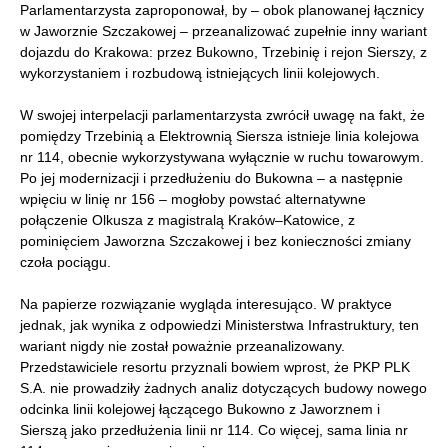
Parlamentarzysta zaproponował, by – obok planowanej łącznicy
w Jaworznie Szczakowej – przeanalizować zupełnie inny wariant
dojazdu do Krakowa: przez Bukowno, Trzebinię i rejon Sierszy, z
wykorzystaniem i rozbudową istniejących linii kolejowych.
W swojej interpelacji parlamentarzysta zwrócił uwagę na fakt, że
pomiędzy Trzebinią a Elektrownią Siersza istnieje linia kolejowa
nr 114, obecnie wykorzystywana wyłącznie w ruchu towarowym.
Po jej modernizacji i przedłużeniu do Bukowna – a następnie
wpięciu w linię nr 156 – mogłoby powstać alternatywne
połączenie Olkusza z magistralą Kraków–Katowice, z
pominięciem Jaworzna Szczakowej i bez konieczności zmiany
czoła pociągu.
Na papierze rozwiązanie wygląda interesująco. W praktyce
jednak, jak wynika z odpowiedzi Ministerstwa Infrastruktury, ten
wariant nigdy nie został poważnie przeanalizowany.
Przedstawiciele resortu przyznali bowiem wprost, że PKP PLK
S.A. nie prowadziły żadnych analiz dotyczących budowy nowego
odcinka linii kolejowej łączącego Bukowno z Jaworznem i
Sierszą jako przedłużenia linii nr 114. Co więcej, sama linia nr