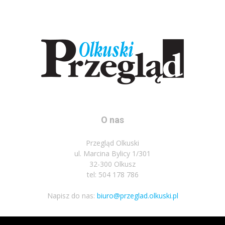
O nas
Przegląd Olkuski
ul. Marcina Bylicy 1/301
32-300 Olkusz
tel: 504 178 786
Napisz do nas:
biuro@przeglad.olkuski.pl