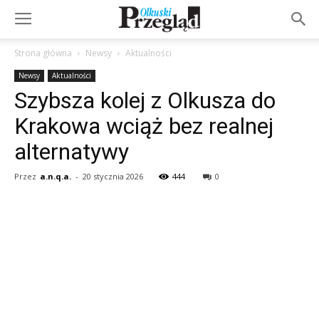
Strona główna
Newsy
Aktualności
Newsy
Aktualności
Szybsza kolej z Olkusza do
Krakowa wciąż bez realnej
alternatywy
Przez
a.n.q.a.
-
20 stycznia 2026
444
0