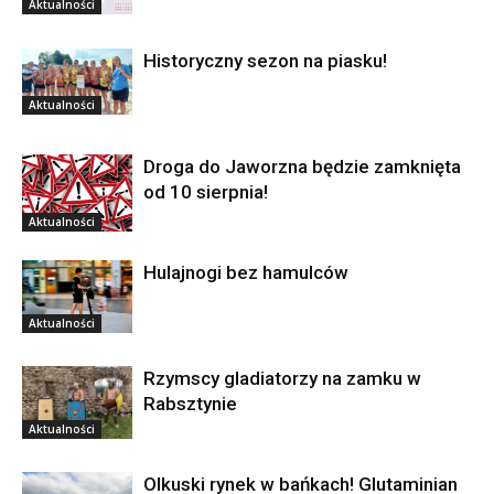
Aktualności
Historyczny sezon na piasku!
Aktualności
Droga do Jaworzna będzie zamknięta
od 10 sierpnia!
Aktualności
Hulajnogi bez hamulców
Aktualności
Rzymscy gladiatorzy na zamku w
Rabsztynie
Aktualności
Olkuski rynek w bańkach! Glutaminian