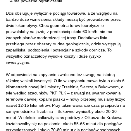
114 ma poważne ograniczenia.
Dziś obsługuje wyłącznie pociągi towarowe, a ze względu na
bardzo duże wzniesienia składy muszą być prowadzone przez
dwie lokomotywy. Choć geometria torów teoretycznie
pozwalałaby na jazdę z prędkością około 60 km/h, nie ma
żadnych planów modernizacji tej trasy. Dodatkowo linia
przebiega przez obszary trudne geologicznie, gdzie występują
zapadliska, podtopienia i potencjalne szkody górnicze. To
wszystko oznaczałoby wysokie koszty i duże ryzyko
inwestycyjne.
W odpowiedzi na zapytanie zwrócono też uwagę na istotną
różnicę w skali inwestycji. O ile w zapytaniu mowa była o około 6
kilometrach nowej linii między Trzebinią Sierszą a Bukownem, o
tyle według szacunków PKP PLK – z uwagi na uwarunkowania
terenowe dawnej kopalni piasku – nowy przebieg musiałby liczyć
nawet 12-15 kilometrów. Przy takim wariancie czas przejazdu na
samym odcinku Trzebinia – Bukowno wyniósłby około 20-30
minut. W efekcie całkowity czas podróży z Olkusza do Krakowa
kształtowałby się na poziomie: około 55-65 minut dla pociągów
przyspieszonych i około 70-80 minut dla pociągów osobowych.