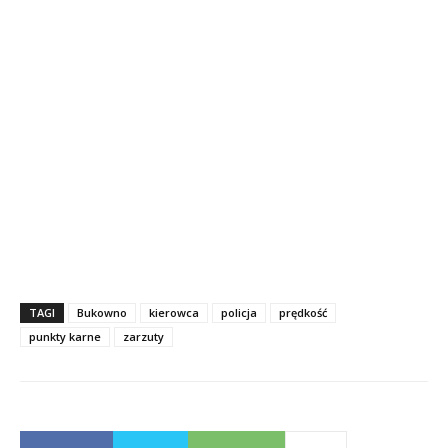
TAGI
Bukowno
kierowca
policja
prędkość
punkty karne
zarzuty