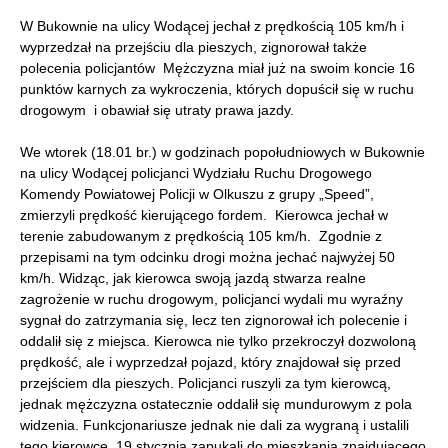
W Bukownie na ulicy Wodącej jechał z prędkością 105 km/h i
wyprzedzał na przejściu dla pieszych, zignorował także
polecenia policjantów Mężczyzna miał już na swoim koncie 16
punktów karnych za wykroczenia, których dopuścił się w ruchu
drogowym i obawiał się utraty prawa jazdy.
We wtorek (18.01 br.) w godzinach popołudniowych w Bukownie
na ulicy Wodącej policjanci Wydziału Ruchu Drogowego
Komendy Powiatowej Policji w Olkuszu z grupy „Speed”,
zmierzyli prędkość kierującego fordem. Kierowca jechał w
terenie zabudowanym z prędkością 105 km/h. Zgodnie z
przepisami na tym odcinku drogi można jechać najwyżej 50
km/h.
Widząc, jak kierowca swoją jazdą stwarza realne
zagrożenie w ruchu drogowym,
policjanci wydali mu wyraźny
sygnał do zatrzymania się, lecz ten zignorował ich polecenie i
oddalił się z miejsca. Kierowca nie tylko przekroczył dozwoloną
prędkość, ale i wyprzedzał pojazd, który znajdował się przed
przejściem dla pieszych. Policjanci ruszyli za tym kierowcą,
jednak mężczyzna ostatecznie oddalił się mundurowym z pola
widzenia. Funkcjonariusze jednak nie dali za wygraną i ustalili
tego kierowcę. 19 stycznia zapukali do mieszkania znajdującego