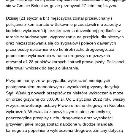
się w Gminie Bolesław, gdzie przebywał 27-letni mężczyzna.
Dzisiaj (21 stycznia br.) mężczyzna został przesłuchany i
policjanci z komisariatu w Bukownie przedstawili mu zarzuty z
kodeksu wykroczeń tj. przekroczenia dozwolonej prędkości w
terenie zabudowanym, wyprzedzania na przejściu dla pieszych
oraz niezastosowania się do sygnałów i poleceń dawanych
przez osoby uprawnione do kontroli ruchu drogowego. Za
popełnione wykroczenia w ruchu drogowym mężczyzna
otrzymał aż 28 punktów karnych i stracił prawo jazdy. Policjanci
skierowali wniosek do sądu o ukaranie.
Przypominamy, że w przypadku wykroczeń nieobjętych
postępowaniem mandatowym o wysokości grzywny decyduje
Sąd. Według nowych przepisów za niektóre wykroczenia może
on orzec grzywnę do 30.000 zł. Od 1 stycznia 2022 roku weszły
w życie nowelizacje ustawy Prawo o ruchu drogowym i Kodeksu
wykroczeń. W związku z powyższym istotnie zmieniły się
poszczególne przepisy ruchu drogowego oraz wysokości
grzywien, jakie mogą zostać nałożone w drodze mandatu
karnego za popełnione wykroczenia drogowe. Zmiany dotyczą