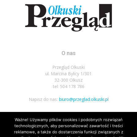
O nas
Przegląd Olkuski
ul. Marcina Bylicy 1/301
32-300 Olkusz
tel: 504 178 786
Napisz do nas:
biuro@przeglad.olkuski.pl
Ważne! Używamy plików cookies i podobnych rozwiązań
Podążaj za nami
technologicznych, aby personalizować zawartość i treści
reklamowe, a także do dostarczenia funkcji związanych z