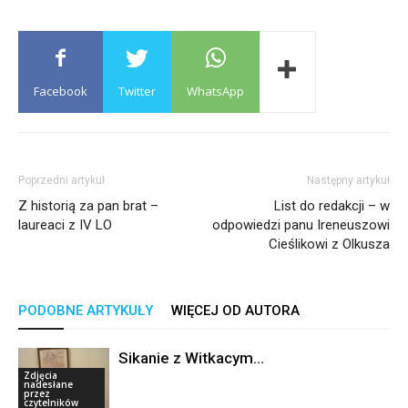
Facebook
Twitter
WhatsApp
Poprzedni artykuł
Następny artykuł
Z historią za pan brat –
List do redakcji – w
laureaci z IV LO
odpowiedzi panu Ireneuszowi
Cieślikowi z Olkusza
PODOBNE ARTYKUŁY
WIĘCEJ OD AUTORA
Sikanie z Witkacym…
Zdjęcia
nadesłane
przez
czytelników