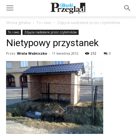
Strona główna
To i owo
Zdjęcia nadesłane przez czytelników
To i owo
Zdjęcia nadesłane przez czytelników
Nietypowy przystanek
Przez
Wiola Woźniczko
-
11 kwietnia 2012
212
0