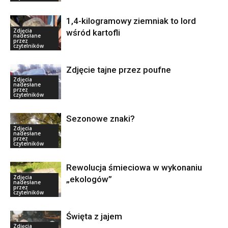
1,4-kilogramowy ziemniak to lord
Zdjęcia
wśród kartofli
nadesłane
przez
czytelników
Zdjęcie tajne przez poufne
Zdjęcia
nadesłane
przez
czytelników
Sezonowe znaki?
Zdjęcia
nadesłane
przez
czytelników
Rewolucja śmieciowa w wykonaniu
Zdjęcia
„ekologów”
nadesłane
przez
czytelników
Święta z jajem
Zdjęcia