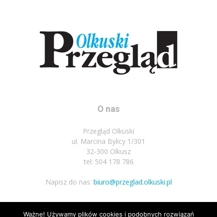
O nas
Przegląd Olkuski
ul. Marcina Bylicy 1/301
32-300 Olkusz
tel: 504 178 786
Napisz do nas:
biuro@przeglad.olkuski.pl
Ważne! Używamy plików cookies i podobnych rozwiązań