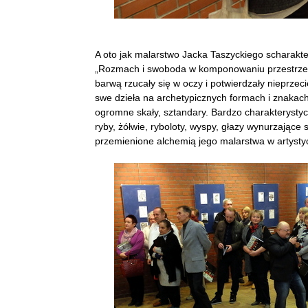
A oto jak malarstwo Jacka Taszyckiego scharakter
„Rozmach i swoboda w komponowaniu przestrzeni
barwą rzucały się w oczy i potwierdzały nieprzec
swe dzieła na archetypicznych formach i znakach;
ogromne skały, sztandary. Bardzo charakterystyc
ryby, żółwie, ryboloty, wyspy, głazy wynurzające 
przemienione alchemią jego malarstwa w artysty