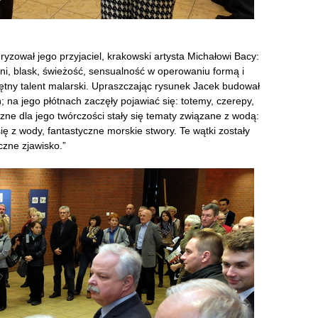
yzował jego przyjaciel, krakowski artysta Michałowi Bacy:
, blask, świeżość, sensualność w operowaniu formą i
iętny talent malarski. Upraszczając rysunek Jacek budował
 na jego płótnach zaczęły pojawiać się: totemy, czerepy,
zne dla jego twórczości stały się tematy związane z wodą:
się z wody, fantastyczne morskie stwory. Te wątki zostały
czne zjawisko.”