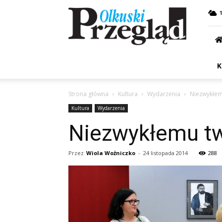
Przegląd
Olkuski
K
Strona główna
Kultura
Wydarzenia
Niezwykłem
Kultura
Wydarzenia
Niezwykłemu tw
Przez
Wiola Woźniczko
-
24 listopada 2014
288