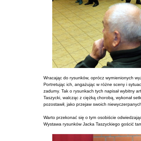
Wracając do rysunków, oprócz wymienionych wyże
Portretując ich, angażując w różne sceny i sytuac
zadumy. Tak o rysunkach tych napisał wybitny art
Taszycki, walcząc z ciężką chorobą, wykonał set
pozostawił, jako przejaw swoich niewyczerpanych 
Warto przekonać się o tym osobiście odwiedzając
Wystawa rysunków Jacka Taszyckiego gościć tam 