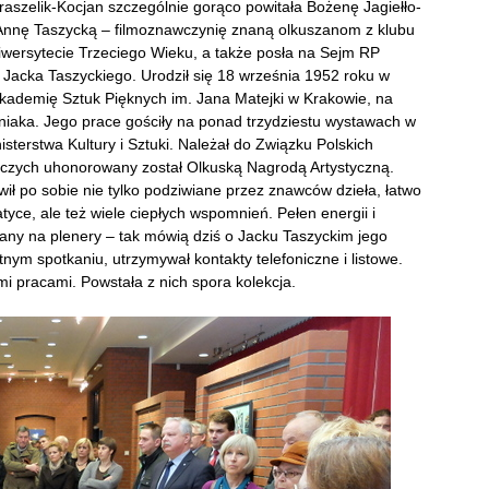
szelik-Kocjan szczególnie gorąco powitała Bożenę Jagiełło-
 Annę Taszycką – filmoznawczynię znaną olkuszanom z klubu
iwersytecie Trzeciego Wieku, a także posła na Sejm RP
Jacka Taszyckiego. Urodził się 18 września 1952 roku w
Akademię Sztuk Pięknych im. Jana Matejki w Krakowie, na
niaka. Jego prace gościły na ponad trzydziestu wystawach w
isterstwa Kultury i Sztuki. Należał do Związku Polskich
órczych uhonorowany został Olkuską Nagrodą Artystyczną.
ił po sobie nie tylko podziwiane przez znawców dzieła, łatwo
atyce, ale też wiele ciepłych wspomnień. Pełen energii i
any na plenery – tak mówią dziś o Jacku Taszyckim jego
tnym spotkaniu, utrzymywał kontakty telefoniczne i listowe.
i pracami. Powstała z nich spora kolekcja.