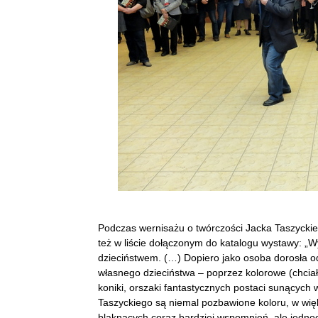
Podczas wernisażu o twórczości Jacka Taszyckieg
też w liście dołączonym do katalogu wystawy: „W
dzieciństwem. (…) Dopiero jako osoba dorosła od
własnego dzieciństwa – poprzez kolorowe (chciał
koniki, orszaki fantastycznych postaci sunących 
Taszyckiego są niemal pozbawione koloru, w więk
blaknących coraz bardziej wspomnień, ale jedno