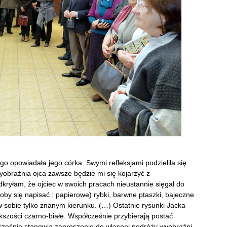
o opowiadała jego córka. Swymi refleksjami podzieliła się
yobraźnia ojca zawsze będzie mi się kojarzyć z
kryłam, że ojciec w swoich pracach nieustannie sięgał do
oby się napisać : papierowe) rybki, barwne ptaszki, bajeczne
w sobie tylko znanym kierunku. (…) Ostatnie rysunki Jacka
szości czarno-białe. Współcześnie przybierają postać
cześnie stanowią zaproszenie do własnej podróży wyobraźni,