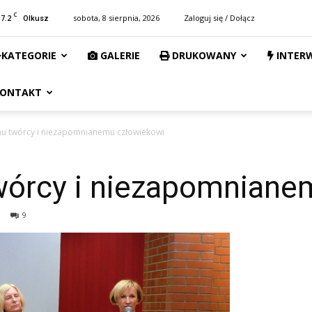
C
17.2
sobota, 8 sierpnia, 2026
Zaloguj się / Dołącz
Olkusz
KATEGORIE
GALERIE
DRUKOWANY
INTER
ONTAKT
u twórcy i niezapomnianemu człowiekowi
órcy i niezapomniane
9