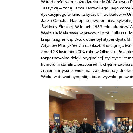
Wśród gości wernisażu dyrektor MOK Grażyna Pra
Taszycką – żonę Jacka Taszyckiego, jego córkę
dyskusyjnego w kinie „Zbyszek” i wykładów w Un
Jacka Osucha. Następnie przypomniała sylwetkę 
Świdnicy Śląskiej. W latach 1983 roku ukończył 
Wydziale Malarstwa w pracowni prof. Juliusza Jo
kraju i zagranicą. Dwukrotnie był stypendystą Min
Artystów Plastyków. Za całokształt osiągnięć tw
Zmarł 23 kwietnia 2004 roku w Olkuszu. Pozostaw
rozpoznawalne dzięki oryginalnej stylistyce i tem
humoru, naturalny, bezpośredni, chętnie zaprasz
znajomi artyści. Z wieloma, zaledwie po jednokro
Wielu, w dowód sympatii, obdarowywało go swoim