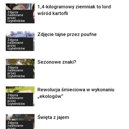
1,4-kilogramowy ziemniak to lord
Zdjęcia
wśród kartofli
nadesłane
przez
czytelników
Zdjęcie tajne przez poufne
Zdjęcia
nadesłane
przez
czytelników
Sezonowe znaki?
Zdjęcia
nadesłane
przez
czytelników
Rewolucja śmieciowa w wykonaniu
Zdjęcia
„ekologów”
nadesłane
przez
czytelników
Święta z jajem
Zdjęcia
nadesłane
przez