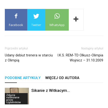
Facebook
Twitter
WhatsApp
Poprzedni artykuł
Następny artykuł
Udany debiut trenera w starciu
I.K.S. REM-TD Olkusz-Olimpia
z Olimpią
Wojnicz – 31.10.2009
PODOBNE ARTYKUŁY
WIĘCEJ OD AUTORA
Sikanie z Witkacym…
Zdjęcia
nadesłane
przez
czytelników