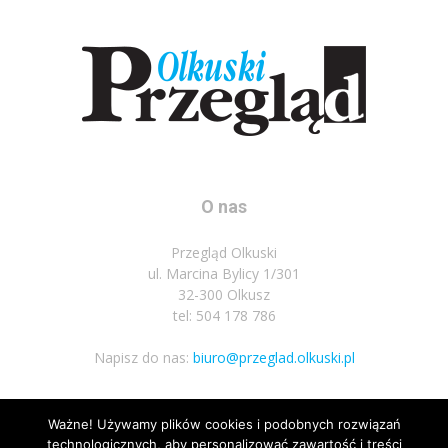
O nas
Przegląd Olkuski
ul. Marcina Bylicy 1/301
32-300 Olkusz
tel: 504 178 786
Napisz do nas:
biuro@przeglad.olkuski.pl
Ważne! Używamy plików cookies i podobnych rozwiązań
Podążaj za nami
technologicznych, aby personalizować zawartość i treści