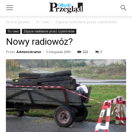
Strona główna
To i owo
Zdjęcia nadesłane przez czytelników
To i owo
Zdjęcia nadesłane przez czytelników
Nowy radiowóz?
Przez
Administrator
-
3 listopada 2009
222
0