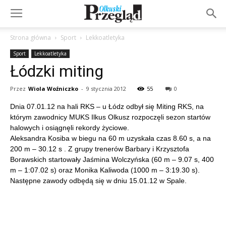
Strona główna
Sport
Lekkoatletyka
Sport
Lekkoatletyka
Łódzki miting
Przez
Wiola Woźniczko
-
9 stycznia 2012
55
0
Dnia 07.01.12 na hali RKS – u Łódz odbył się Miting RKS, na
którym zawodnicy MUKS Ilkus Olkusz rozpoczęli sezon startów
halowych i osiągnęli rekordy życiowe.
Aleksandra Kosiba w biegu na 60 m uzyskała czas 8.60 s, a na
200 m – 30.12 s . Z grupy trenerów Barbary i Krzysztofa
Borawskich startowały Jaśmina Wolczyńska (60 m – 9.07 s, 400
m – 1:07.02 s) oraz Monika Kaliwoda (1000 m – 3:19.30 s).
Następne zawody odbędą się w dniu 15.01.12 w Spale.