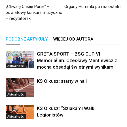
„Chwalę Ciebie Panie” –
Organy Hummla po raz ostatni
powiatowy konkurs muzyczno
– recytatorski
PODOBNE ARTYKUŁY
WIĘCEJ OD AUTORA
GRETA SPORT – BSG CUP VI
Memoriał im. Czesławy Mentlewicz z
Aktualności
mocna obsadąi świetnymi wynikami!
KS Olkusz: starty w hali
Aktualności
KS Olkusz: “Szlakami Walk
Legionistów”
Aktualności