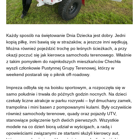
Każdy sposób na świętowanie Dnia Dziecka jest dobry. Jedni
kopią piłkę, inni bawią się w strażaków, a jeszcze inni wędkują.
Można również pojeździć trochę po leśnych ścieżkach, a przy
okazji poczuć się jak kierowca samochodu terenowego. Właśnie
z takim pomysłem do najmłodszych mieszkańców Chechła
wyszli członkowie Pustynnej Grupy Terenowej, którzy w
weekend postarali się o piknik off-roadowy.
Impreza odbyła się na boisku sportowym, a rozpoczęła się w
samo południe i trwała do późnych godzin nocnych. Na dzieci
czekały liczne atrakcje w parku rozrywki – był dmuchany zamek,
trampolina i mini basen z pompowanymi kulami. Były oczywiście
również samochody terenowe, quady oraz pojazdy UTV,
stanowiące połączenie tych dwóch pierwszych. Wszystkie
modele na co dzień biorą udział w wyścigach, a radą i
opowieściami związanymi ze startami służyli kierowcy aut,