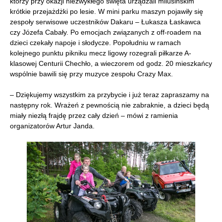
którzy
przy okazji niezwykłego święta
urządzali milusińskim
krótkie przejażdżki po lesie. W mini parku maszyn pojawiły się
zespoły serwisowe uczestników Dakaru – Łukasza Łaskawca
czy Józefa Cabały. Po emocjach związanych z off-roadem na
dzieci czekały napoje i słodycze. Popołudniu w ramach
kolejnego punktu pikniku mecz ligowy rozegrali piłkarze A-
klasowej Centurii Chechło, a wieczorem od godz. 20 mieszkańcy
wspólnie bawili się przy muzyce zespołu Crazy Max.
– Dziękujemy wszystkim za przybycie i już teraz zapraszamy na
następny rok. Wrażeń z pewnością nie zabraknie, a dzieci będą
miały niezłą frajdę przez cały dzień – mówi z ramienia
organizatorów Artur Janda.