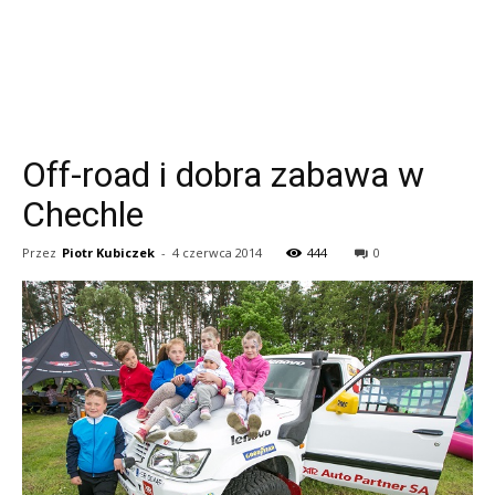
Off-road i dobra zabawa w
Chechle
Przez
Piotr Kubiczek
-
4 czerwca 2014
444
0