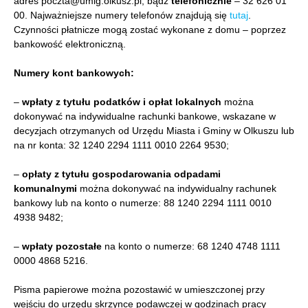
adres poczta@umig.olkusz.pl, bądź
telefonicznie
– 32 626 01
00. Najważniejsze numery telefonów znajdują się
tutaj
.
Czynności płatnicze mogą zostać wykonane z domu – poprzez
bankowość elektroniczną.
Numery kont bankowych:
–
wpłaty z tytułu podatków i opłat lokalnych
można
dokonywać na indywidualne rachunki bankowe, wskazane w
decyzjach otrzymanych od Urzędu Miasta i Gminy w Olkuszu lub
na nr konta: 32 1240 2294 1111 0010 2264 9530;
–
opłaty z tytułu gospodarowania odpadami
komunalnymi
można dokonywać na indywidualny rachunek
bankowy lub na konto o numerze: 88 1240 2294 1111 0010
4938 9482;
–
wpłaty pozostałe
na konto o numerze: 68 1240 4748 1111
0000 4868 5216.
Pisma papierowe można pozostawić w umieszczonej przy
wejściu do urzędu skrzynce podawczej w godzinach pracy