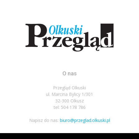
O nas
Przegląd Olkuski
ul. Marcina Bylicy 1/301
32-300 Olkusz
tel: 504 178 786
Napisz do nas:
biuro@przeglad.olkuski.pl