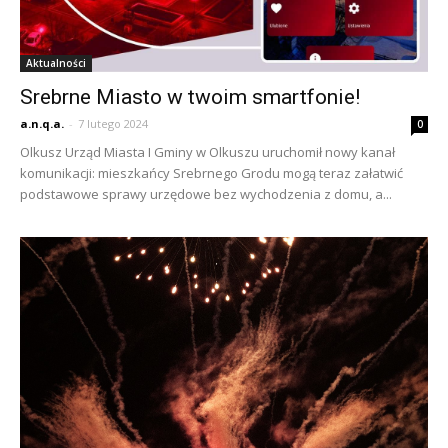
Aktualności
Srebrne Miasto w twoim smartfonie!
a.n.q.a.
-
7 lutego 2024
0
Olkusz Urząd Miasta I Gminy w Olkuszu uruchomił nowy kanał
komunikacji: mieszkańcy Srebrnego Grodu mogą teraz załatwić
podstawowe sprawy urzędowe bez wychodzenia z domu, a...