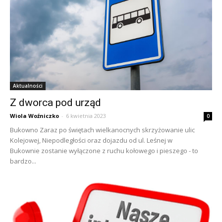
Aktualności
Z dworca pod urząd
Wiola Woźniczko
-
6 kwietnia 2023
0
Bukowno Zaraz po świętach wielkanocnych skrzyżowanie ulic
Kolejowej, Niepodległości oraz dojazdu od ul. Leśnej w
Bukownie zostanie wyłączone z ruchu kołowego i pieszego - to
bardzo...