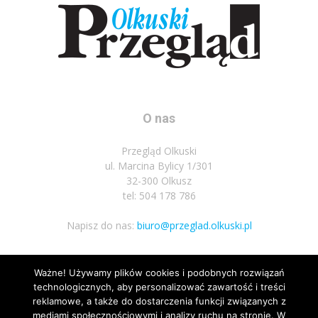
O nas
Przegląd Olkuski
ul. Marcina Bylicy 1/301
32-300 Olkusz
tel: 504 178 786
Napisz do nas:
biuro@przeglad.olkuski.pl
Ważne! Używamy plików cookies i podobnych rozwiązań
Podążaj za nami
technologicznych, aby personalizować zawartość i treści
reklamowe, a także do dostarczenia funkcji związanych z
mediami społecznościowymi i analizy ruchu na stronie. W