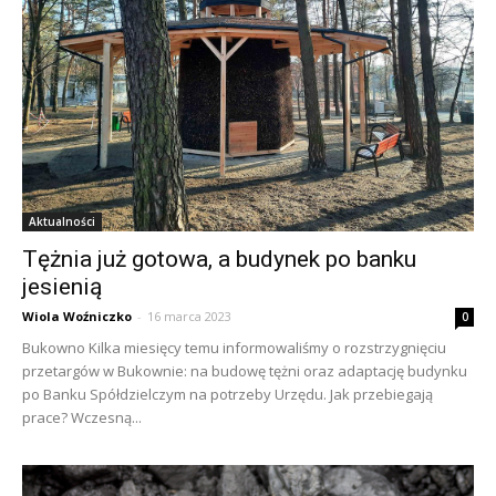
Aktualności
Tężnia już gotowa, a budynek po banku
jesienią
Wiola Woźniczko
-
16 marca 2023
0
Bukowno Kilka miesięcy temu informowaliśmy o rozstrzygnięciu
przetargów w Bukownie: na budowę tężni oraz adaptację budynku
po Banku Spółdzielczym na potrzeby Urzędu. Jak przebiegają
prace? Wczesną...