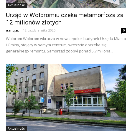
Aktualności
Urząd w Wolbromiu czeka metamorfoza za
12 milionów złotych
a.n.q.a.
-
12 października 2025
0
Wolbrom Wolbrom wkracza w nową epokę: budynek Urzędu Miasta
i Gminy, stojący w samym centrum, wreszcie doczeka się
generalnego remontu. Samorząd zdobył ponad 5,7 miliona...
Aktualności