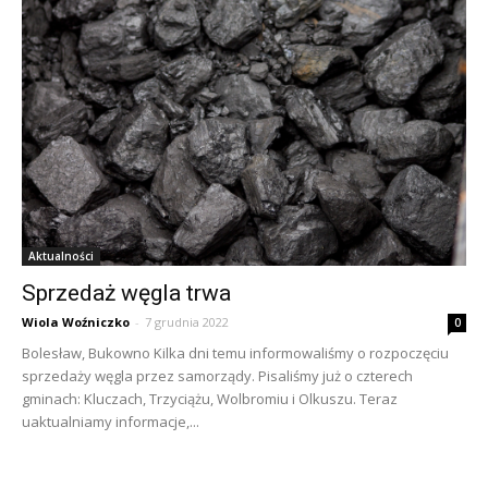
Aktualności
Sprzedaż węgla trwa
Wiola Woźniczko
-
7 grudnia 2022
0
Bolesław, Bukowno Kilka dni temu informowaliśmy o rozpoczęciu
sprzedaży węgla przez samorządy. Pisaliśmy już o czterech
gminach: Kluczach, Trzyciążu, Wolbromiu i Olkuszu. Teraz
uaktualniamy informacje,...