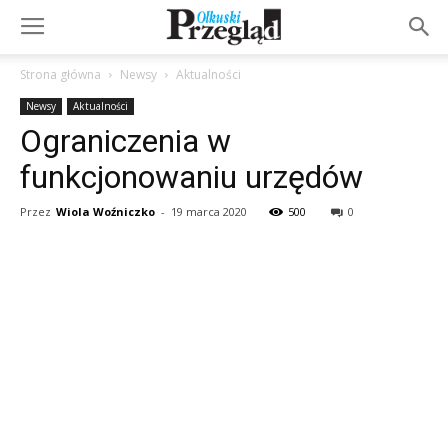
Strona główna
Newsy
Aktualności
Newsy
Aktualności
Ograniczenia w
funkcjonowaniu urzędów
Przez
Wiola Woźniczko
-
19 marca 2020
500
0