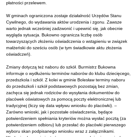
płatności przelewem.
W gminach ograniczona zostaje działalność Urzędów Stanu
Cywilnego, do wydawania aktów urodzenia i zgonu. Zawsze
warto jednak wcześniej zadzwonić i upewnić się, jak obecnie
wygląda sytuacja. Bukowno ogranicza liczbę osób
towarzyszących złożeniu oświadczenia o wstąpieniu w związek
małżeński do sześciu osób (w tym świadkowie aktu złożenia
oświadczeń).
Zmiany dotyczą też naboru do szkół. Burmistrz Bukowna
informuje o wydłużeniu terminów naborów do klubu dziecięcego,
przedszkola i szkół. Z kolei w gminie Bolesław terminy naboru
do przedszkoli i szkół podstawowych pozostają bez zmian,
zachęca się jednak rodziców do wysyłania dokumentów do
placówek oświatowych za pomocą poczty elektronicznej lub
tradycyjnej (liczy się data wpływu wniosku do placówki). –
Zarówno wnioski, jak i pozostałe oświadczenia, będące
potwierdzeniem spełniania kryteriów można wysłać pocztą (za
potwierdzeniem odbioru) lub przesłać do placówki pierwszego
wyboru skan podpisanego wniosku wraz z załącznikami.