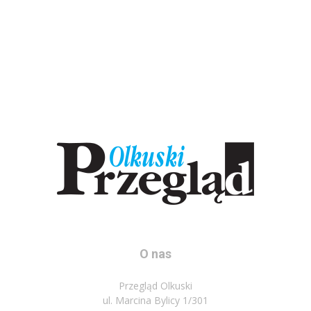
O nas
Przegląd Olkuski
ul. Marcina Bylicy 1/301