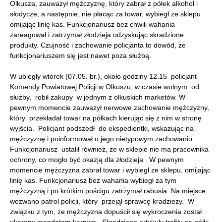
Olkusza, zauważył mężczyznę, który zabrał z półek alkohol i
słodycze, a następnie, nie płacąc za towar, wybiegł ze sklepu
omijając linię kas. Funkcjonariusz bez chwili wahania
zareagował i zatrzymał złodzieja odzyskując skradzione
produkty. Czujność i zachowanie policjanta to dowód, że
funkcjonariuszem się jest nawet poza służbą.
W ubiegły wtorek (07.05. br.), około godziny 12.15 policjant
Komendy Powiatowej Policji w Olkuszu, w czasie wolnym od
służby, robił zakupy w jednym z olkuskich marketów. W
pewnym momencie zauważył nerwowe zachowanie mężczyzny,
który przekładał towar na półkach kierując się z nim w stronę
wyjścia. Policjant podszedł do ekspedientki, wskazując na
mężczyznę i poinformował o jego nietypowym zachowaniu.
Funkcjonariusz ustalił również, że w sklepie nie ma pracownika
ochrony, co mogło być okazją dla złodzieja . W pewnym
momencie mężczyzna zabrał towar i wybiegł ze sklepu, omijając
linię kas. Funkcjonariusz bez wahania wybiegł za tym
mężczyzną i po krótkim pościgu zatrzymał rabusia. Na miejsce
wezwano patrol policji, który przejął sprawcę kradzieży. W
związku z tym, że mężczyzna dopuścił się wykroczenia został
ukarany mandatem karnym. Skradzione artykuły trafiły na półki