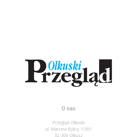
O nas
Przegląd Olkuski
ul. Marcina Bylicy 1/301
32-300 Olkusz