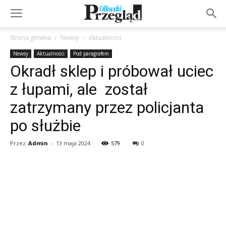
Strona główna
Newsy
Aktualności
Newsy
Aktualności
Pod paragrafem
Okradł sklep i próbował uciec
z łupami, ale został
zatrzymany przez policjanta
po służbie
Przez
Admin
-
13 maja 2024
579
0