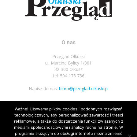
O nas
Przegląd Olkuski
ul. Marcina Bylicy 1/301
32-300 Olkusz
tel: 504 178 786
Napisz do nas:
biuro@przeglad.olkuski.pl
Ważne! Używamy plików cookies i podobnych rozwiązań
Podążaj za nami
technologicznych, aby personalizować zawartość i treści
reklamowe, a także do dostarczenia funkcji związanych z
mediami społecznościowymi i analizy ruchu na stronie. W
programie służącym do obsługi internetu można zmienić