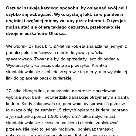
Oszuści szukają każdego sposobu, by osiągnąć swój cel i
szybko się wzbogacić. Wykorzystują fakt, że w pandemii
chętniej i częściej robimy zakupy przez Internet. O tym jak
można stać się ofiarą takiego oszustwa, przekonało się
dwoje mieszkańców Olkusza.
We wtorek, 27 lipca b.r., 27-letnia kobieta znalazła na jednym z
portali społecznościowych ofertę dotyczącą wózka
spacerowego. Towar nie był do sprzedaży, lecz do oddania.
Wystarczyło tylko uiścić opłatę za przesyłkę. Klientka
skontaktowała się z kobietą w sprawie tej oferty, a ta wysłała jej
link do opłacenia paczki kurierskiej.
27-latka kliknęła link, a następnie na stronie z przelewami,
wybrała swój bank i potwierdziła transakcję otrzymanym z banku
kodem. Kiedy zalogowała się ponownie, by sprawdzić przelew,
to okazało się, że zamiast 15 złotych opłaty za kuriera, pobrano
z jej rachunku ponad 1.900 złotych. 27-latka natychmiast
skontaktowała się ze swoim bankiem i chciała zablokować
przelew. Nie było to jednak możliwe, ponieważ transakcji
dokonano tzw. szybkim przelewem. Kobieta zgłosiła się na