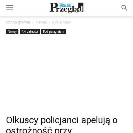
Strona główna
Newsy
Aktualności
Newsy
Aktualności
Pod paragrafem
Olkuscy policjanci apelują o
ostrożność przy