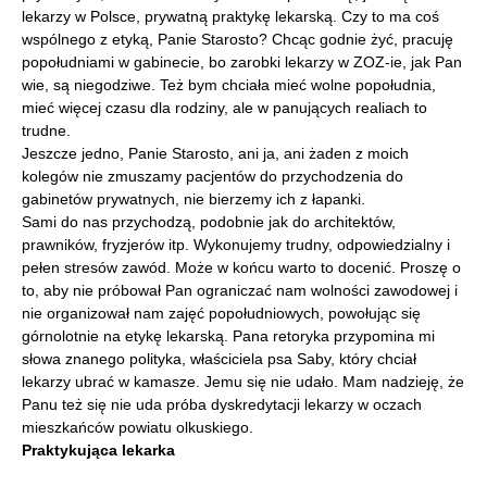
lekarzy w Polsce, prywatną praktykę lekarską. Czy to ma coś
wspólnego z etyką, Panie Starosto? Chcąc godnie żyć, pracuję
popołudniami w gabinecie, bo zarobki lekarzy w ZOZ-ie, jak Pan
wie, są niegodziwe. Też bym chciała mieć wolne popołudnia,
mieć więcej czasu dla rodziny, ale w panujących realiach to
trudne.
Jeszcze jedno, Panie Starosto, ani ja, ani żaden z moich
kolegów nie zmuszamy pacjentów do przychodzenia do
gabinetów prywatnych, nie bierzemy ich z łapanki.
Sami do nas przychodzą, podobnie jak do architektów,
prawników, fryzjerów itp. Wykonujemy trudny, odpowiedzialny i
pełen stresów zawód. Może w końcu warto to docenić. Proszę o
to, aby nie próbował Pan ograniczać nam wolności zawodowej i
nie organizował nam zajęć popołudniowych, powołując się
górnolotnie na etykę lekarską. Pana retoryka przypomina mi
słowa znanego polityka, właściciela psa Saby, który chciał
lekarzy ubrać w kamasze. Jemu się nie udało. Mam nadzieję, że
Panu też się nie uda próba dyskredytacji lekarzy w oczach
mieszkańców powiatu olkuskiego.
Praktykująca lekarka