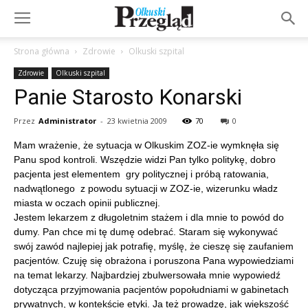
Strona główna
Zdrowie
Olkuski szpital
Zdrowie
Olkuski szpital
Panie Starosto Konarski
Przez
Administrator
-
23 kwietnia 2009
70
0
Mam wrażenie, że sytuacja w Olkuskim ZOZ-ie wymknęła się
Panu spod kontroli. Wszędzie widzi Pan tylko politykę, dobro
pacjenta jest elementem gry politycznej i próbą ratowania,
nadwątlonego z powodu sytuacji w ZOZ-ie, wizerunku władz
miasta w oczach opinii publicznej.
Jestem lekarzem z długoletnim stażem i dla mnie to powód do
dumy. Pan chce mi tę dumę odebrać. Staram się wykonywać
swój zawód najlepiej jak potrafię, myślę, że cieszę się zaufaniem
pacjentów. Czuję się obrażona i poruszona Pana wypowiedziami
na temat lekarzy. Najbardziej zbulwersowała mnie wypowiedź
dotycząca przyjmowania pacjentów popołudniami w gabinetach
prywatnych, w kontekście etyki. Ja też prowadzę, jak większość