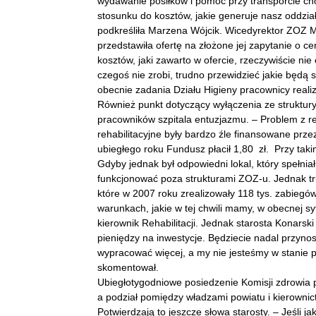
wydawanie posiłków i pomoc przy transporcie ch
stosunku do kosztów, jakie generuje nasz oddział 
podkreśliła Marzena Wójcik. Wicedyrektor ZOZ M
przedstawiła ofertę na złożone jej zapytanie o ce
kosztów, jaki zawarto w ofercie, rzeczywiście nie 
czegoś nie zrobi, trudno przewidzieć jakie będą 
obecnie zadania Działu Higieny pracownicy reali
Również punkt dotyczący wyłączenia ze struktury 
pracowników szpitala entuzjazmu. – Problem z reh
rehabilitacyjne były bardzo źle finansowane prz
ubiegłego roku Fundusz płacił 1,80 zł. Przy taki
Gdyby jednak był odpowiedni lokal, który spełnia
funkcjonować poza strukturami ZOZ-u. Jednak tru
które w 2007 roku zrealizowały 118 tys. zabiegó
warunkach, jakie w tej chwili mamy, w obecnej syt
kierownik Rehabilitacji. Jednak starosta Konarsk
pieniędzy na inwestycje. Będziecie nadal przynosi
wypracować więcej, a my nie jesteśmy w stanie
skomentował.
Ubiegłotygodniowe posiedzenie Komisji zdrowia 
a podział pomiędzy władzami powiatu i kierownic
Potwierdzają to jeszcze słowa starosty. – Jeśli 