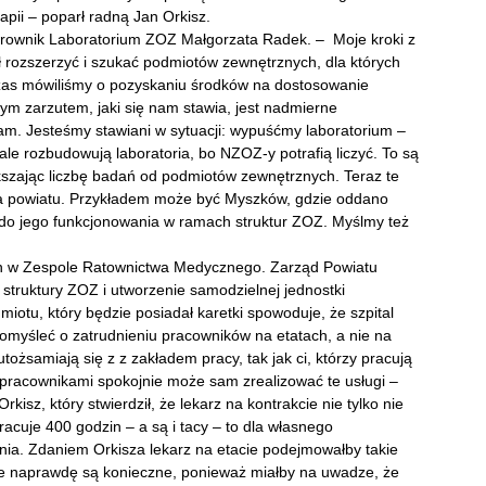
apii – poparł radną Jan Orkisz.
kierownik Laboratorium ZOZ Małgorzata Radek. – Moje kroki z
ł rozszerzyć i szukać podmiotów zewnętrznych, dla których
zas mówiliśmy o pozyskaniu środków na dostosowanie
m zarzutem, jaki się nam stawia, jest nadmierne
am. Jesteśmy stawiani w sytuacji: wypuśćmy laboratorium –
e rozbudowują laboratoria, bo NZOZ-y potrafią liczyć. To są
szając liczbę badań od podmiotów zewnętrznych. Teraz te
dla powiatu. Przykładem może być Myszków, gdzie oddano
ę do jego funkcjonowania w ramach struktur ZOZ. Myślmy też
an w Zespole Ratownictwa Medycznego. Zarząd Powiatu
struktury ZOZ i utworzenie samodzielnej jednostki
iotu, który będzie posiadał karetki spowoduje, że szpital
 pomyśleć o zatrudnieniu pracowników na etatach, a nie na
tożsamiają się z z zakładem pracy, tak jak ci, którzy pracują
pracownikami spokojnie może sam zrealizować te usługi –
sz, który stwierdził, że lekarz na kontrakcie nie tylko nie
pracuje 400 godzin – a są i tacy – to dla własnego
nia. Zdaniem Orkisza lekarz na etacie podejmowałby takie
tóre naprawdę są konieczne, ponieważ miałby na uwadze, że