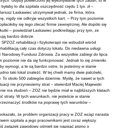
orych. Gdyby powierzono jej wykonywanie tych zadań, to w
byłaby to dla szpitala oszczędność rzędu 1 tys. zł –
ariusz Łaskawiec utrzymywał jednak, że firma, która
nę, nigdy nie odkryje wszystkich kart. – Przy tym poziomie
opłaciłoby się tego zlecać firmie zewnętrznej. Ale dopóki się
skutki – powiedział Łaskawiec podkreślając przy tym, ze
zują bardzo dobrze.
SPZOZ rehabilitacji i fizykoterapii nie wzbudził wśród
abilitacją cały czas dotyczy lokalu. Do niedawna usługi
ez Narodowy Fundusz Zdrowia. Za wszystkie zabiegi do lipca
m poziomie nie da się funkcjonować. Jednak to się zmieniło.
łby wymogi, a te są bardzo ostre, to jesteśmy w stanie
dno taki lokal znaleźć. W tej chwili mamy dwie palcówki,
w. To około 500 zabiegów dziennie. Myślę, że nawet w tych
uacji nie przyniesiemy strat – stwierdził Maciej Majewski
i nie ma złudzeń – ZOZ nie będzie miał w najbliższych klatach
ć straty. W tych warunkach, nie jesteście w stanie
 przeznaczyć środków na poprawę tych warunków –
pokazało, że problem organizacji pracy w ZOZ wciąż narasta
twem szpitala a jego pracownikami jest coraz większy.
jakiś związek zawodowy ośmieli się napisać pismo o