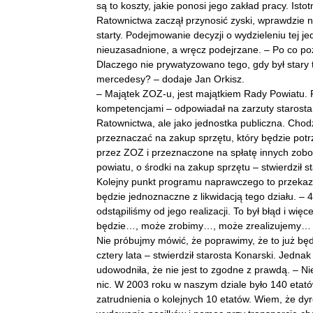
są to koszty, jakie ponosi jego zakład pracy. Ist
Ratownictwa zaczął przynosić zyski, wprawdzie ni
starty. Podejmowanie decyzji o wydzieleniu tej j
nieuzasadnione, a wręcz podejrzane. – Po co pozb
Dlaczego nie prywatyzowano tego, gdy był stary t
mercedesy? – dodaje Jan Orkisz.
– Majątek ZOZ-u, jest majątkiem Rady Powiatu
kompetencjami – odpowiadał na zarzuty starosta
Ratownictwa, ale jako jednostka publiczna. Chod
przeznaczać na zakup sprzętu, który będzie potr
przez ZOZ i przeznaczone na spłatę innych zobo
powiatu, o środki na zakup sprzętu – stwierdził st
Kolejny punkt programu naprawczego to przekazan
będzie jednoznaczne z likwidacją tego działu. – 4
odstąpiliśmy od jego realizacji. To był błąd i wię
będzie…, może zrobimy…, może zrealizujemy… Czt
Nie próbujmy mówić, że poprawimy, że to już będz
cztery lata – stwierdził starosta Konarski. Jedna
udowodniła, że nie jest to zgodne z prawdą. – Ni
nic. W 2003 roku w naszym dziale było 140 etató
zatrudnienia o kolejnych 10 etatów. Wiem, że dyr