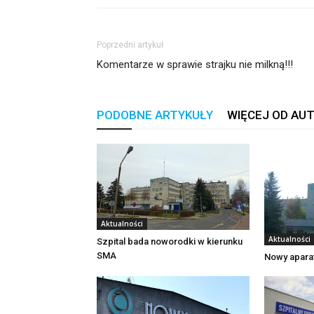
Poprzedni artykuł
Komentarze w sprawie strajku nie milkną!!!
PODOBNE ARTYKUŁY
WIĘCEJ OD AU
Aktualności
Aktualności
Szpital bada noworodki w kierunku
SMA
Nowy aparat