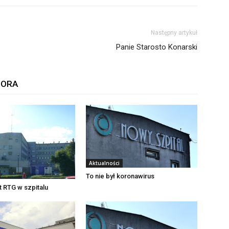
Następny artykuł
Panie Starosto Konarski
TORA
Aktualności
To nie był koronawirus
 RTG w szpitalu