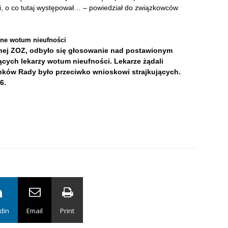
i, o co tutaj występował… – powiedział do związkowców
ne wotum nieufności
nej ZOZ, odbyło się głosowanie nad postawionym
ących lekarzy wotum nieufności. Lekarze żądali
nków Rady było przeciwko wnioskowi strajkujących.
6.
din
Email
Print