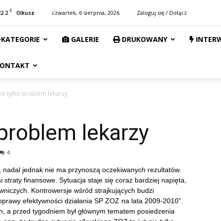
C
22.2
czwartek, 6 sierpnia, 2026
Zaloguj się / Dołącz
Olkusz
KATEGORIE
GALERIE
DRUKOWANY
INTER
ONTAKT
nie tylko problem lekarzy
 problem lekarzy
4
, nadal jednak nie ma przynoszą oczekiwanych rezultatów.
i straty finansowe. Sytuacja staje się coraz bardziej napięta,
owniczych. Kontrowersje wśród strajkujących budzi
prawy efektywności działania SP ZOZ na lata 2009-2010”.
ch, a przed tygodniem był głównym tematem posiedzenia