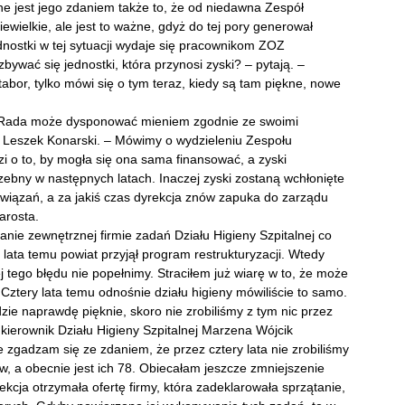
otne jest jego zdaniem także to, że od niedawna Zespół
ewielkie, ale jest to ważne, gdyż do tej pory generował
ednostki w tej sytuacji wydaje się pracownikom ZOZ
ywać się jednostki, która przynosi zyski? – pytają. –
abor, tylko mówi się o tym teraz, kiedy są tam piękne, nowe
. Rada może dysponować mieniem zgodnie ze swoimi
 Leszek Konarski. – Mówimy o wydzieleniu Zespołu
zi o to, by mogła się ona sama finansować, a zyski
zebny w następnych latach. Inaczej zyski zostaną wchłonięte
wiązań, a za jakiś czas dyrekcja znów zapuka do zarządu
arosta.
ie zewnętrznej firmie zadań Działu Higieny Szpitalnej co
 lata temu powiat przyjął program restrukturyzacji. Wtedy
cej tego błędu nie popełnimy. Straciłem już wiarę w to, że może
ery lata temu odnośnie działu higieny mówiliście to samo.
ie naprawdę pięknie, skoro nie zrobiliśmy z tym nic przez
k kierownik Działu Higieny Szpitalnej Marzena Wójcik
e zgadzam się ze zdaniem, że przez cztery lata nie zrobiliśmy
w, a obecnie jest ich 78. Obiecałam jeszcze zmniejszenie
ekcja otrzymała ofertę firmy, która zadeklarowała sprzątanie,