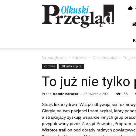
Przegląd
Olkuski
K
Strona główna
Zdrowie
Olkuski szpital
To już 
Zdrowie
Olkuski szpital
To już nie tylko
Przez
Administrator
-
17 kwietnia 2009
135
Strajk lekarzy trwa. Wciąż odbywają się rozmowy
Cierpią na tym pacjenci i sam szpital, który ponos
a strajkujący zyskują wsparcie innych grup prac
przygotowany przez Zarząd Powiatu „Program po
Wkrótce trafi on pod obrady radnych powiatowy