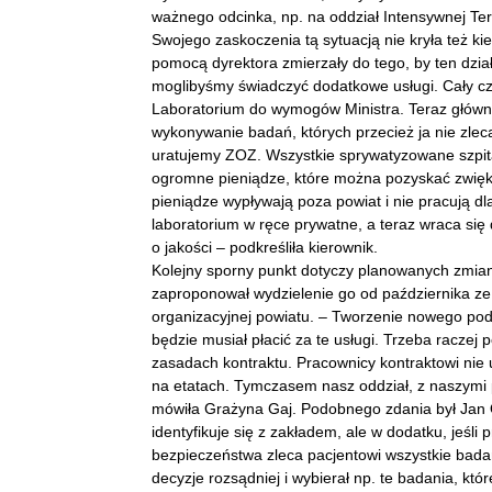
ważnego odcinka, np. na oddział Intensywnej Ter
Swojego zaskoczenia tą sytuacją nie kryła też 
pomocą dyrektora zmierzały do tego, by ten dzia
moglibyśmy świadczyć dodatkowe usługi. Cały c
Laboratorium do wymogów Ministra. Teraz główny
wykonywanie badań, których przecież ja nie zlec
uratujemy ZOZ. Wszystkie sprywatyzowane szpital
ogromne pieniądze, które można pozyskać zwięk
pieniądze wypływają poza powiat i nie pracują 
laboratorium w ręce prywatne, a teraz wraca si
o jakości – podkreśliła kierownik.
Kolejny sporny punkt dotyczy planowanych zmi
zaproponował wydzielenie go od października ze 
organizacyjnej powiatu. – Tworzenie nowego podm
będzie musiał płacić za te usługi. Trzeba raczej
zasadach kontraktu. Pracownicy kontraktowi nie u
na etatach. Tymczasem nasz oddział, z naszymi 
mówiła Grażyna Gaj. Podobnego zdania był Jan Orki
identyfikuje się z zakładem, ale w dodatku, jeśli 
bezpieczeństwa zleca pacjentowi wszystkie bada
decyzje rozsądniej i wybierał np. te badania, k