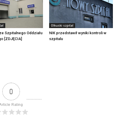
tal
Olkuski szpital
ze Szpitalnego Oddziału
NIK przedstawił wyniki kontroli w
o [ZDJĘCIA]
szpitalu
0
Article Rating