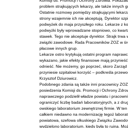
Komisji ds. Promocji i Ochrony Zdrowia. Pokazała
problem strajkujących lekarzy, ale także innych 
Ostatnie rozmowy pomiędzy strajkującymi lekarza
strony wzajemnie ich nie akceptują. Dyrektor sz
podwyżek do maja przyszłego roku. Lekarze z ko
podwyżki były wprowadzane stopniowo, co kwarta
stawek. Tego nie akceptuje dyrektor. Strajk trwa wi
związki zawodowe. Rada Pracowników ZOZ w środ
płacowe innych grup.
Lekarze ostro krytykują ostatni program naprawcz
wykazano, jakie efekty finansowe mają przynieść
odnieść. Nie możemy, go poprzeć, skoro Zarząd p
przyniesie szpitalowi korzyść – podkreśla prze
Krzysztof Dziurowicz.
Podobnego zdania są także inni pracownicy ZOZ
posiedzenia Komisji ds. Promocji i Ochrony Zd
naprawczego podzielił władze powiatu i pracown
ograniczyć liczbę badań laboratoryjnych, a z dr
owskiego laboratorium zewnętrznej firmie. W ten 
całkiem niedawno na modernizację tegoż laborat
powiatowa, szefowa olkuskiego Związku Zawodow
wydzielono laboratorium, kiedy była to ruina. M