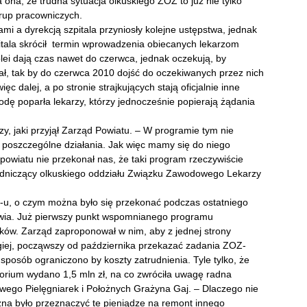
 ona, że trudna sytuacja olkuskiego ZOZ to już nie tylko
grup pracowniczych.
mi a dyrekcją szpitala przyniosły kolejne ustępstwa, jednak
pitala skrócił termin wprowadzenia obiecanych lekarzom
lei dają czas nawet do czerwca, jednak oczekują, by
ł, tak by do czerwca 2010 dojść do oczekiwanych przez nich
ęc dalej, a po stronie strajkujących stają oficjalnie inne
ę poparła lekarzy, którzy jednocześnie popierają żądania
y, jaki przyjął Zarząd Powiatu. – W programie tym nie
 poszczególne działania. Jak więc mamy się do niego
owiatu nie przekonał nas, że taki program rzeczywiście
wodniczący olkuskiego oddziału Związku Zawodowego Lekarzy
-u, o czym można było się przekonać podczas ostatniego
rowia. Już pierwszy punkt wspomnianego programu
ików. Zarząd zaproponował w nim, aby z jednej strony
ugiej, począwszy od października przekazać zadania ZOZ-
sposób ograniczono by koszty zatrudnienia. Tyle tylko, że
orium wydano 1,5 mln zł, na co zwróciła uwagę radna
ego Pielęgniarek i Położnych Grażyna Gaj. – Dlaczego nie
ożna było przeznaczyć te pieniądze na remont innego