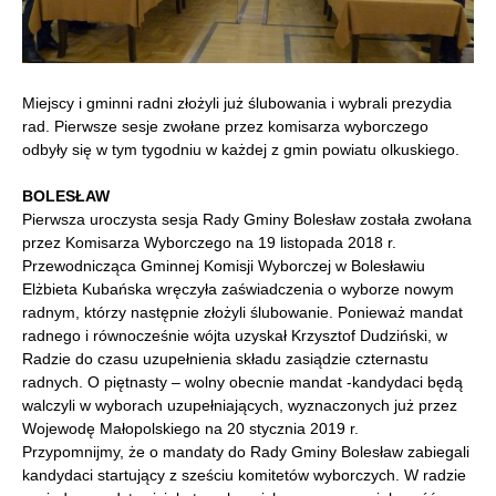
Miejscy i gminni radni złożyli już ślubowania i wybrali prezydia
rad. Pierwsze sesje zwołane przez komisarza wyborczego
odbyły się w tym tygodniu w każdej z gmin powiatu olkuskiego.
BOLESŁAW
Pierwsza uroczysta sesja Rady Gminy Bolesław została zwołana
przez Komisarza Wyborczego na 19 listopada 2018 r.
Przewodnicząca Gminnej Komisji Wyborczej w Bolesławiu
Elżbieta Kubańska wręczyła zaświadczenia o wyborze nowym
radnym, którzy następnie złożyli ślubowanie. Ponieważ mandat
radnego i równocześnie wójta uzyskał Krzysztof Dudziński, w
Radzie do czasu uzupełnienia składu zasiądzie czternastu
radnych. O piętnasty – wolny obecnie mandat -kandydaci będą
walczyli w wyborach uzupełniających, wyznaczonych już przez
Wojewodę Małopolskiego na 20 stycznia 2019 r.
Przypomnijmy, że o mandaty do Rady Gminy Bolesław zabiegali
kandydaci startujący z sześciu komitetów wyborczych. W radzie