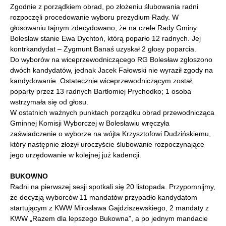
Zgodnie z porządkiem obrad, po złożeniu ślubowania radni
rozpoczęli procedowanie wyboru prezydium Rady. W
głosowaniu tajnym zdecydowano, że na czele Rady Gminy
Bolesław stanie Ewa Dychtoń, którą poparło 12 radnych. Jej
kontrkandydat – Zygmunt Banaś uzyskał 2 głosy poparcia.
Do wyborów na wiceprzewodniczącego RG Bolesław zgłoszono
dwóch kandydatów, jednak Jacek Fałowski nie wyraził zgody na
kandydowanie. Ostatecznie wiceprzewodniczącym został,
poparty przez 13 radnych Bartłomiej Prychodko; 1 osoba
wstrzymała się od głosu.
W ostatnich ważnych punktach porządku obrad przewodnicząca
Gminnej Komisji Wyborczej w Bolesławiu wręczyła
zaświadczenie o wyborze na wójta Krzysztofowi Dudzińskiemu,
który następnie złożył uroczyście ślubowanie rozpoczynające
jego urzędowanie w kolejnej już kadencji.
BUKOWNO
Radni na pierwszej sesji spotkali się 20 listopada. Przypomnijmy,
że decyzją wyborców 11 mandatów przypadło kandydatom
startującym z KWW Mirosława Gajdziszewskiego, 2 mandaty z
KWW „Razem dla lepszego Bukowna”, a po jednym mandacie