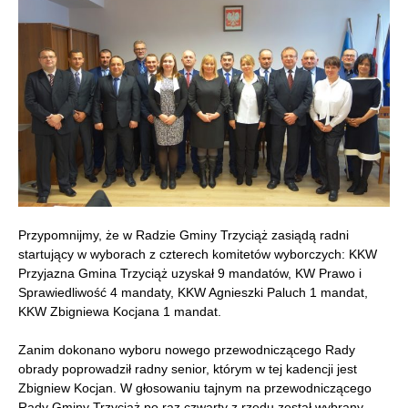
Przypomnijmy, że w Radzie Gminy Trzyciąż zasiądą radni
startujący w wyborach z czterech komitetów wyborczych: KKW
Przyjazna Gmina Trzyciąż uzyskał 9 mandatów, KW Prawo i
Sprawiedliwość 4 mandaty, KKW Agnieszki Paluch 1 mandat,
KKW Zbigniewa Kocjana 1 mandat.
Zanim dokonano wyboru nowego przewodniczącego Rady
obrady poprowadził radny senior, którym w tej kadencji jest
Zbigniew Kocjan. W głosowaniu tajnym na przewodniczącego
Rady Gminy Trzyciąż po raz czwarty z rzędu został wybrany