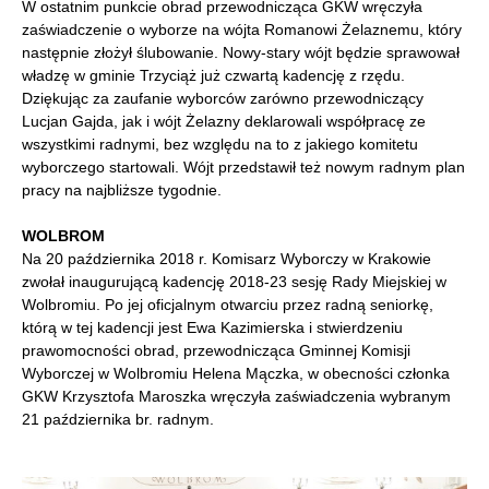
W ostatnim punkcie obrad przewodnicząca GKW wręczyła
zaświadczenie o wyborze na wójta Romanowi Żelaznemu, który
następnie złożył ślubowanie. Nowy-stary wójt będzie sprawował
władzę w gminie Trzyciąż już czwartą kadencję z rzędu.
Dziękując za zaufanie wyborców zarówno przewodniczący
Lucjan Gajda, jak i wójt Żelazny deklarowali współpracę ze
wszystkimi radnymi, bez względu na to z jakiego komitetu
wyborczego startowali. Wójt przedstawił też nowym radnym plan
pracy na najbliższe tygodnie.
WOLBROM
Na 20 października 2018 r. Komisarz Wyborczy w Krakowie
zwołał inaugurującą kadencję 2018-23 sesję Rady Miejskiej w
Wolbromiu. Po jej oficjalnym otwarciu przez radną seniorkę,
którą w tej kadencji jest Ewa Kazimierska i stwierdzeniu
prawomocności obrad, przewodnicząca Gminnej Komisji
Wyborczej w Wolbromiu Helena Mączka, w obecności członka
GKW Krzysztofa Maroszka wręczyła zaświadczenia wybranym
21 października br. radnym.