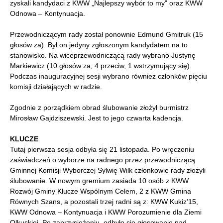
zyskali kandydaci z KWW „Najlepszy wybór to my” oraz KWW
Odnowa – Kontynuacja.
Przewodniczącym rady został ponownie Edmund Gmitruk (15
głosów za). Był on jedyny zgłoszonym kandydatem na to
stanowisko. Na wiceprzewodniczącą rady wybrano Justynę
Markiewicz (10 głosów za, 4 przeciw, 1 wstrzymujący się).
Podczas inauguracyjnej sesji wybrano również członków pięciu
komisji działających w radzie.
Zgodnie z porządkiem obrad ślubowanie złożył burmistrz
Mirosław Gajdziszewski. Jest to jego czwarta kadencja.
KLUCZE
Tutaj pierwsza sesja odbyła się 21 listopada. Po wręczeniu
zaświadczeń o wyborze na radnego przez przewodniczącą
Gminnej Komisji Wyborczej Sylwię Wilk członkowie rady złożyli
ślubowanie. W nowym gremium zasiada 10 osób z KWW
Rozwój Gminy Klucze Wspólnym Celem, 2 z KWW Gmina
Równych Szans, a pozostali trzej radni są z: KWW Kukiz’15,
KWW Odnowa – Kontynuacja i KWW Porozumienie dla Ziemi
Olkuskiej. Po zaprzysiężeniu, odbyło się głosowanie nad