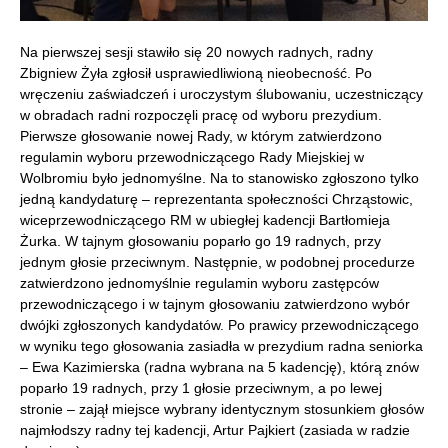
Na pierwszej sesji stawiło się 20 nowych radnych, radny
Zbigniew Żyła zgłosił usprawiedliwioną nieobecność. Po
wręczeniu zaświadczeń i uroczystym ślubowaniu, uczestniczący
w obradach radni rozpoczęli pracę od wyboru prezydium.
Pierwsze głosowanie nowej Rady, w którym zatwierdzono
regulamin wyboru przewodniczącego Rady Miejskiej w
Wolbromiu było jednomyślne. Na to stanowisko zgłoszono tylko
jedną kandydaturę – reprezentanta społeczności Chrząstowic,
wiceprzewodniczącego RM w ubiegłej kadencji Bartłomieja
Żurka. W tajnym głosowaniu poparło go 19 radnych, przy
jednym głosie przeciwnym. Następnie, w podobnej procedurze
zatwierdzono jednomyślnie regulamin wyboru zastępców
przewodniczącego i w tajnym głosowaniu zatwierdzono wybór
dwójki zgłoszonych kandydatów. Po prawicy przewodniczącego
w wyniku tego głosowania zasiadła w prezydium radna seniorka
– Ewa Kazimierska (radna wybrana na 5 kadencję), którą znów
poparło 19 radnych, przy 1 głosie przeciwnym, a po lewej
stronie – zajął miejsce wybrany identycznym stosunkiem głosów
najmłodszy radny tej kadencji, Artur Pajkiert (zasiada w radzie