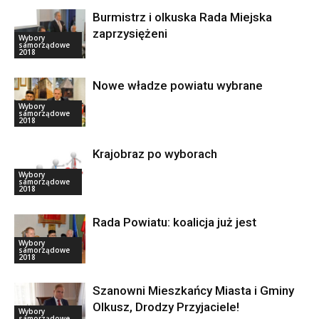
Burmistrz i olkuska Rada Miejska
zaprzysiężeni
Wybory
samorządowe
2018
Nowe władze powiatu wybrane
Wybory
samorządowe
2018
Krajobraz po wyborach
Wybory
samorządowe
2018
Rada Powiatu: koalicja już jest
Wybory
samorządowe
2018
Szanowni Mieszkańcy Miasta i Gminy
Olkusz, Drodzy Przyjaciele!
Wybory
samorządowe