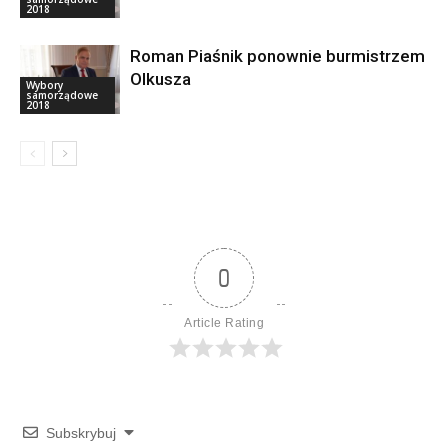
2018
Roman Piaśnik ponownie burmistrzem
Olkusza
Wybory
samorządowe
2018
0
Article Rating
Subskrybuj