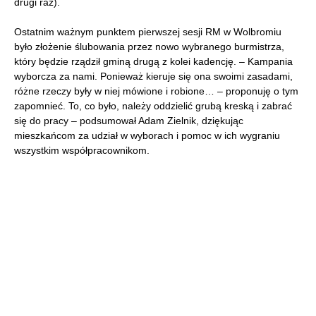
drugi raz).
Ostatnim ważnym punktem pierwszej sesji RM w Wolbromiu
było złożenie ślubowania przez nowo wybranego burmistrza,
który będzie rządził gminą drugą z kolei kadencję. – Kampania
wyborcza za nami. Ponieważ kieruje się ona swoimi zasadami,
różne rzeczy były w niej mówione i robione… – proponuję o tym
zapomnieć. To, co było, należy oddzielić grubą kreską i zabrać
się do pracy – podsumował Adam Zielnik, dziękując
mieszkańcom za udział w wyborach i pomoc w ich wygraniu
wszystkim współpracownikom.