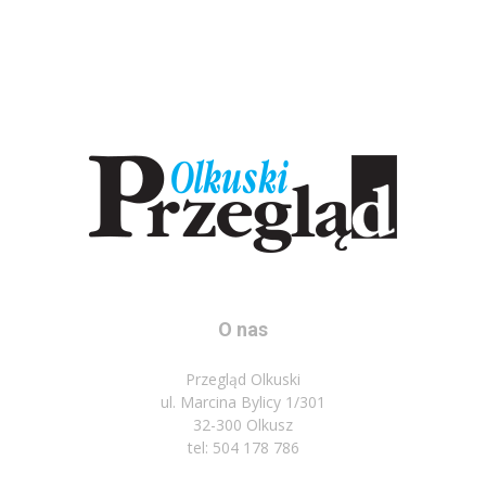
O nas
Przegląd Olkuski
ul. Marcina Bylicy 1/301
32-300 Olkusz
tel: 504 178 786