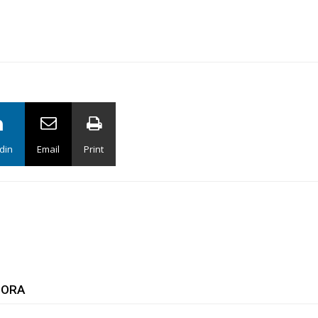
din
Email
Print
TORA