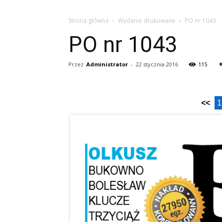
Strona główna
Wydanie drukowane
PO nr 1043
PO nr 1043
Przez
Administrator
-
22 stycznia 2016
115