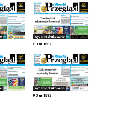
e
Wydanie drukowane
PO nr 1587
e
Wydanie drukowane
PO nr 1582