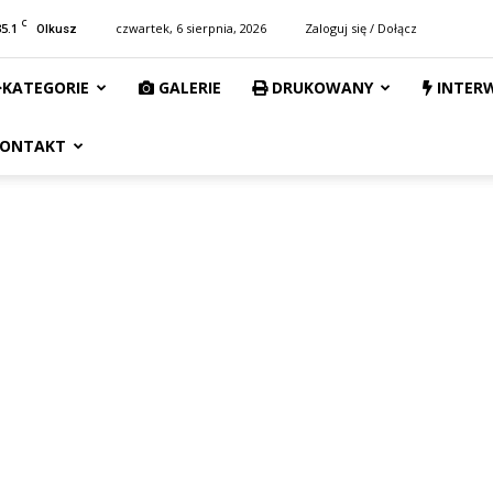
C
35.1
czwartek, 6 sierpnia, 2026
Zaloguj się / Dołącz
Olkusz
KATEGORIE
GALERIE
DRUKOWANY
INTER
ONTAKT