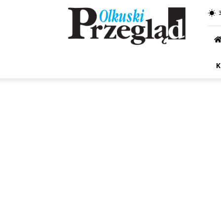
Przegląd
Olkuski
K