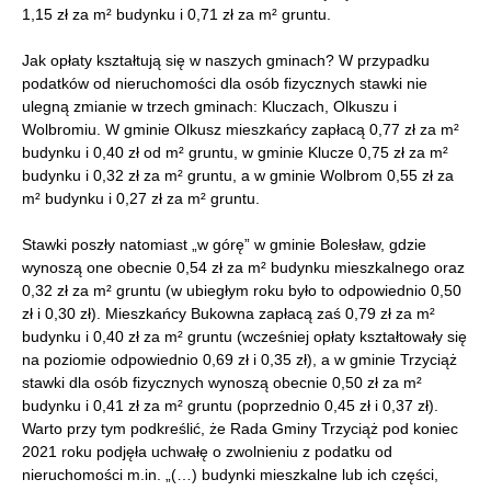
1,15 zł za m² budynku i 0,71 zł za m² gruntu.
Jak opłaty kształtują się w naszych gminach? W przypadku
podatków od nieruchomości dla osób fizycznych stawki nie
ulegną zmianie w trzech gminach: Kluczach, Olkuszu i
Wolbromiu. W gminie Olkusz mieszkańcy zapłacą 0,77 zł za m²
budynku i 0,40 zł od m² gruntu, w gminie Klucze 0,75 zł za m²
budynku i 0,32 zł za m² gruntu, a w gminie Wolbrom 0,55 zł za
m² budynku i 0,27 zł za m² gruntu.
Stawki poszły natomiast „w górę” w gminie Bolesław, gdzie
wynoszą one obecnie 0,54 zł za m² budynku mieszkalnego oraz
0,32 zł za m² gruntu (w ubiegłym roku było to odpowiednio 0,50
zł i 0,30 zł). Mieszkańcy Bukowna zapłacą zaś 0,79 zł za m²
budynku i 0,40 zł za m² gruntu (wcześniej opłaty kształtowały się
na poziomie odpowiednio 0,69 zł i 0,35 zł), a w gminie Trzyciąż
stawki dla osób fizycznych wynoszą obecnie 0,50 zł za m²
budynku i 0,41 zł za m² gruntu (poprzednio 0,45 zł i 0,37 zł).
Warto przy tym podkreślić, że Rada Gminy Trzyciąż pod koniec
2021 roku podjęła uchwałę o zwolnieniu z podatku od
nieruchomości m.in. „(…) budynki mieszkalne lub ich części,