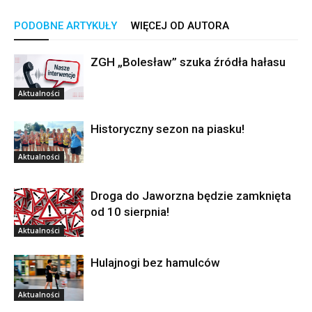
PODOBNE ARTYKUŁY
WIĘCEJ OD AUTORA
ZGH „Bolesław” szuka źródła hałasu
Aktualności
Historyczny sezon na piasku!
Aktualności
Droga do Jaworzna będzie zamknięta
od 10 sierpnia!
Aktualności
Hulajnogi bez hamulców
Aktualności