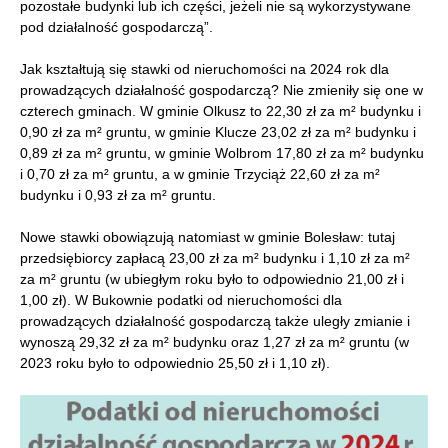
pozostałe budynki lub ich części, jeżeli nie są wykorzystywane
pod działalność gospodarczą”.
Jak kształtują się stawki od nieruchomości na 2024 rok dla
prowadzących działalność gospodarczą? Nie zmieniły się one w
czterech gminach. W gminie Olkusz to 22,30 zł za m² budynku i
0,90 zł za m² gruntu, w gminie Klucze 23,02 zł za m² budynku i
0,89 zł za m² gruntu, w gminie Wolbrom 17,80 zł za m² budynku
i 0,70 zł za m² gruntu, a w gminie Trzyciąż 22,60 zł za m²
budynku i 0,93 zł za m² gruntu.
Nowe stawki obowiązują natomiast w gminie Bolesław: tutaj
przedsiębiorcy zapłacą 23,00 zł za m² budynku i 1,10 zł za m²
za m² gruntu (w ubiegłym roku było to odpowiednio 21,00 zł i
1,00 zł). W Bukownie podatki od nieruchomości dla
prowadzących działalność gospodarczą także uległy zmianie i
wynoszą 29,32 zł za m² budynku oraz 1,27 zł za m² gruntu (w
2023 roku było to odpowiednio 25,50 zł i 1,10 zł).