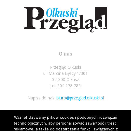
O nas
Przegląd Olkuski
ul. Marcina Bylicy 1/301
32-300 Olkusz
tel: 504 178 786
Napisz do nas:
biuro@przeglad.olkuski.pl
Ważne! Używamy plików cookies i podobnych rozwiązań
Podążaj za nami
technologicznych, aby personalizować zawartość i treści
reklamowe, a także do dostarczenia funkcji związanych z