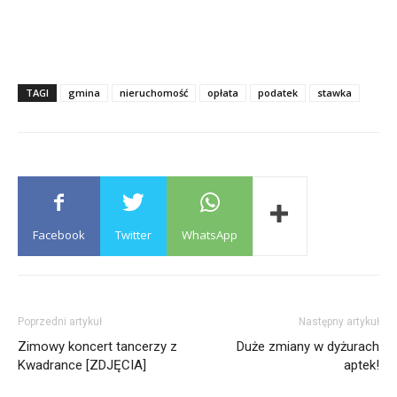
TAGI
gmina
nieruchomość
opłata
podatek
stawka
Facebook
Twitter
WhatsApp
Poprzedni artykuł
Następny artykuł
Zimowy koncert tancerzy z
Duże zmiany w dyżurach
Kwadrance [ZDJĘCIA]
aptek!