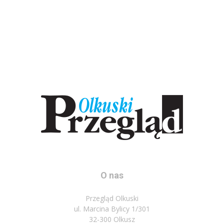
O nas
Przegląd Olkuski
ul. Marcina Bylicy 1/301
32-300 Olkusz