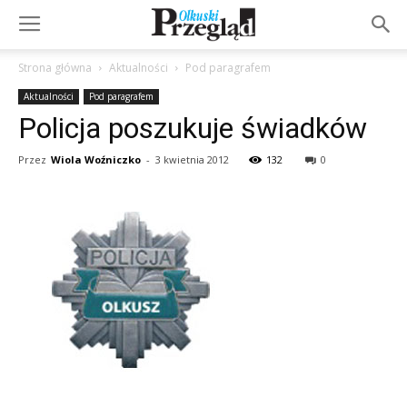
Strona główna
Aktualności
Pod paragrafem
Aktualności
Pod paragrafem
Policja poszukuje świadków
Przez
Wiola Woźniczko
-
3 kwietnia 2012
132
0