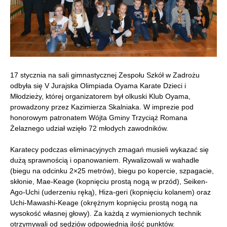
17 stycznia na sali gimnastycznej Zespołu Szkół w Zadrożu
odbyła się V Jurajska Olimpiada Oyama Karate Dzieci i
Młodzieży, której organizatorem był olkuski Klub Oyama,
prowadzony przez Kazimierza Skalniaka. W imprezie pod
honorowym patronatem Wójta Gminy Trzyciąż Romana
Żelaznego udział wzięło 72 młodych zawodników.
Karatecy podczas eliminacyjnych zmagań musieli wykazać się
dużą sprawnością i opanowaniem. Rywalizowali w wahadle
(biegu na odcinku 2×25 metrów), biegu po kopercie, szpagacie,
skłonie, Mae-Keage (kopnięciu prostą nogą w przód), Seiken-
Ago-Uchi (uderzeniu ręką), Hiza-geri (kopnięciu kolanem) oraz
Uchi-Mawashi-Keage (okrężnym kopnięciu prostą nogą na
wysokość własnej głowy). Za każdą z wymienionych technik
otrzymywali od sędziów odpowiednią ilość punktów.