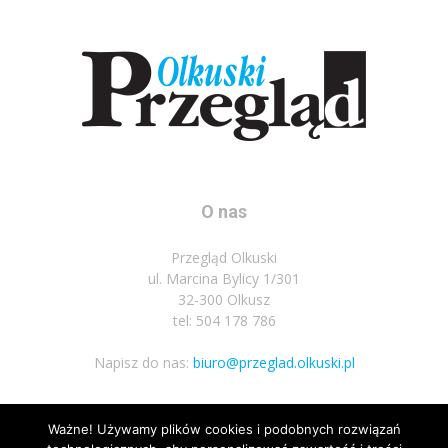
O nas
Przegląd Olkuski
ul. Marcina Bylicy 1/301
32-300 Olkusz
tel: 504 178 786
Napisz do nas:
biuro@przeglad.olkuski.pl
Ważne! Używamy plików cookies i podobnych rozwiązań
Podążaj za nami