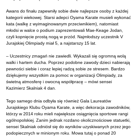
Awans do finału zapewniły sobie dwie najlepsze osoby z każdej
kategorii wiekowej. Starsi adepci Oyama Karate musieli wykonać
kata (walkę z wyimaginowanym przeciwnikiem), natomiast
młodsi w walce o podium zaprezentowali Mae-Keage Jodan,
czyli kopnięcie prostą nogą w przód. Najmłodszy uczestnik V
Jurajskiej Olimpiady miał 5, a najstarszy 15 lat.
– Uczestnicy zmagań nie zawiedli. Wykazali się ogromną wolą
walki i hartem ducha. Poprzez podobne zawody dzieci nabierają
pewności siebie i coraz lepiej radzą sobie ze stresem. Bardzo
dziękujemy wszystkim za pomoc w organizacji Olimpiady, za
świetną atmosferę i owocną współpracę – mówi sensei
Kazimierz Skalniak 4 dan.
Tego samego dnia odbyła się również Gala Laureatów
Jurajskiego Klubu Oyama Karate, a więc dekoracja zawodników,
którzy w 2014 roku mieli największe osiągnięcia sportowe rangi
ogólnopolskiej. Zanim jednak rozdano okolicznościowe statuetki,
sensei Skalniak odniósł się do wyników uzyskiwanych przez jego
podopiecznych w minionym roku. Mowa tutaj o ponad 20