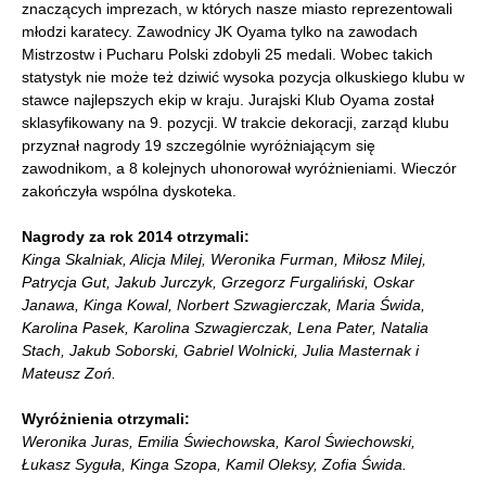
znaczących imprezach, w których nasze miasto reprezentowali
młodzi karatecy. Zawodnicy JK Oyama tylko na zawodach
Mistrzostw i Pucharu Polski zdobyli 25 medali. Wobec takich
statystyk nie może też dziwić wysoka pozycja olkuskiego klubu w
stawce najlepszych ekip w kraju. Jurajski Klub Oyama został
sklasyfikowany na 9. pozycji. W trakcie dekoracji, zarząd klubu
przyznał nagrody 19 szczególnie wyróżniającym się
zawodnikom, a 8 kolejnych uhonorował wyróżnieniami. Wieczór
zakończyła wspólna dyskoteka.
Nagrody za rok 2014 otrzymali:
Kinga Skalniak, Alicja Milej, Weronika Furman, Miłosz Milej,
Patrycja Gut, Jakub Jurczyk, Grzegorz Furgaliński, Oskar
Janawa, Kinga Kowal, Norbert Szwagierczak, Maria Świda,
Karolina Pasek, Karolina Szwagierczak, Lena Pater, Natalia
Stach, Jakub Soborski, Gabriel Wolnicki, Julia Masternak i
Mateusz Zoń.
Wyróżnienia otrzymali:
Weronika Juras, Emilia Świechowska, Karol Świechowski,
Łukasz Syguła, Kinga Szopa, Kamil Oleksy, Zofia Świda.