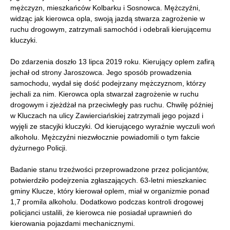
mężczyzn, mieszkańców Kolbarku i Sosnowca. Mężczyźni,
widząc jak kierowca opla, swoją jazdą stwarza zagrożenie w
ruchu drogowym, zatrzymali samochód i odebrali kierującemu
kluczyki.
Do zdarzenia doszło 13 lipca 2019 roku. Kierujący oplem zafirą
jechał od strony Jaroszowca. Jego sposób prowadzenia
samochodu, wydał się dość podejrzany mężczyznom, którzy
jechali za nim. Kierowca opla stwarzał zagrożenie w ruchu
drogowym i zjeżdżał na przeciwległy pas ruchu. Chwilę później
w Kluczach na ulicy Zawierciańskiej zatrzymali jego pojazd i
wyjęli ze stacyjki kluczyki. Od kierującego wyraźnie wyczuli woń
alkoholu. Mężczyźni niezwłocznie powiadomili o tym fakcie
dyżurnego Policji.
Badanie stanu trzeźwości przeprowadzone przez policjantów,
potwierdziło podejrzenia zgłaszających. 63-letni mieszkaniec
gminy Klucze, który kierował oplem, miał w organizmie ponad
1,7 promila alkoholu. Dodatkowo podczas kontroli drogowej
policjanci ustalili, że kierowca nie posiadał uprawnień do
kierowania pojazdami mechanicznymi.