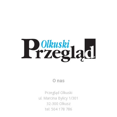
O nas
Przegląd Olkuski
ul. Marcina Bylicy 1/301
32-300 Olkusz
tel: 504 178 786