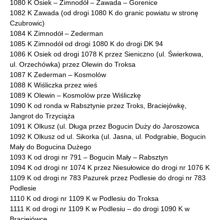
1080 K Osiek – Zimnodół – Zawada – Gorenice
1082 K Zawada (od drogi 1080 K do granic powiatu w stronę
Czubrowic)
1084 K Zimnodół – Zederman
1085 K Zimnodół od drogi 1080 K do drogi DK 94
1086 K Osiek od drogi 1078 K przez Sieniczno (ul. Świerkowa,
ul. Orzechówka) przez Olewin do Troksa
1087 K Zederman – Kosmolów
1088 K Wiśliczka przez wieś
1089 K Olewin – Kosmolów prze Wiśliczkę
1090 K od ronda w Rabsztynie przez Troks, Braciejówkę,
Jangrot do Trzyciąża
1091 K Olkusz (ul. Długa przez Bogucin Duży do Jaroszowca
1092 K Olkusz od ul. Sikorka (ul. Jasna, ul. Podgrabie, Bogucin
Mały do Bogucina Dużego
1093 K od drogi nr 791 – Bogucin Mały – Rabsztyn
1094 K od drogi nr 1074 K przez Niesułowice do drogi nr 1076 K
1109 K od drogi nr 783 Pazurek przez Podlesie do drogi nr 783
Podlesie
1110 K od drogi nr 1109 K w Podlesiu do Troksa
1111 K od drogi nr 1109 K w Podlesiu – do drogi 1090 K w
Braciejówce