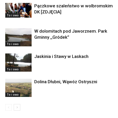
Pączkowe szaleństwo w wolbromskim
DK [ZDJĘCIA]
To i owo
W dolomitach pod Jaworznem. Park
Gminny ,,Gródek”
To i owo
Jaskinia i Stawy w Laskach
To i owo
Dolina Dłubni, Wąwóz Ostryszni
To i owo