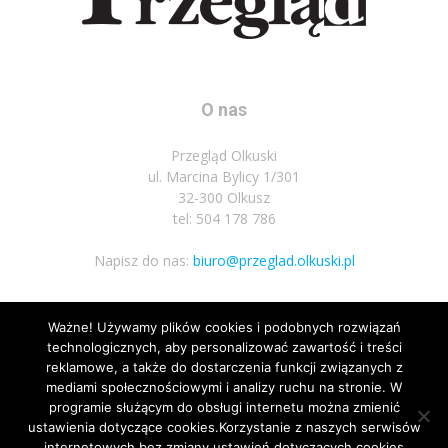
O nas
Przegląd Olkuski
ul. Marcina Bylicy 1/301
32-300 Olkusz
tel: 504 178 786
Napisz do nas:
biuro@przeglad.olkuski.pl
Ważne! Używamy plików cookies i podobnych rozwiązań
Podążaj za nami
technologicznych, aby personalizować zawartość i treści
reklamowe, a także do dostarczenia funkcji związanych z
mediami społecznościowymi i analizy ruchu na stronie. W
programie służącym do obsługi internetu można zmienić
ustawienia dotyczące cookies.Korzystanie z naszych serwisów
internetowych bez zmiany ustawień dotyczących cookies