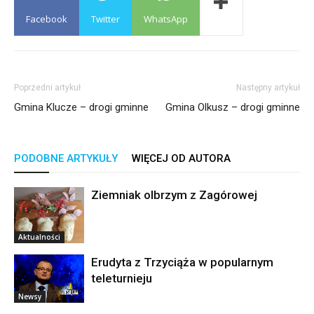
Facebook
Twitter
WhatsApp
Poprzedni artykuł
Następny artykuł
Gmina Klucze – drogi gminne
Gmina Olkusz – drogi gminne
PODOBNE ARTYKUŁY
WIĘCEJ OD AUTORA
Ziemniak olbrzym z Zagórowej
Aktualności
Erudyta z Trzyciąża w popularnym
teleturnieju
Newsy