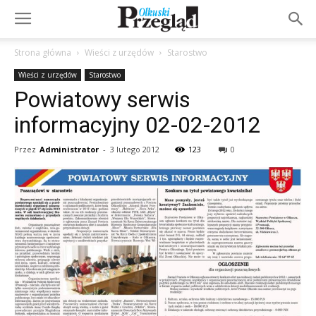
Strona główna
Wieści z urzędów
Starostwo
Wieści z urzędów
Starostwo
Powiatowy serwis
informacyjny 02-02-2012
Przez
Administrator
-
3 lutego 2012
123
0