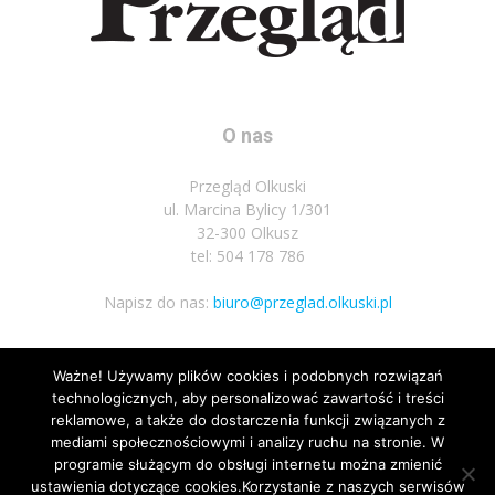
O nas
Przegląd Olkuski
ul. Marcina Bylicy 1/301
32-300 Olkusz
tel: 504 178 786
Napisz do nas:
biuro@przeglad.olkuski.pl
Ważne! Używamy plików cookies i podobnych rozwiązań
Podążaj za nami
technologicznych, aby personalizować zawartość i treści
reklamowe, a także do dostarczenia funkcji związanych z
mediami społecznościowymi i analizy ruchu na stronie. W
programie służącym do obsługi internetu można zmienić
ustawienia dotyczące cookies.Korzystanie z naszych serwisów