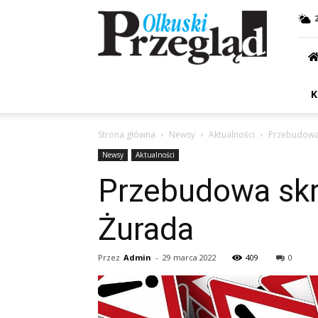
Przegląd
Olkuski
K
Strona główna
Newsy
Aktualności
Przebudowa 
Newsy
Aktualności
Przebudowa skr
Żurada
Przez
Admin
-
29 marca 2022
409
0