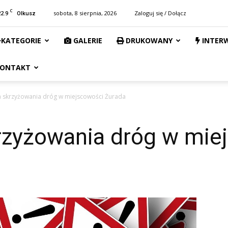
C
22.9
sobota, 8 sierpnia, 2026
Zaloguj się / Dołącz
Olkusz
KATEGORIE
GALERIE
DRUKOWANY
INTER
ONTAKT
skrzyżowania dróg w miejscowości Żurada
zyżowania dróg w mie