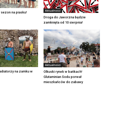
Aktualności
 sezon na piasku!
Droga do Jaworzna będzie
zamknięta od 10 sierpnia!
Aktualności
adiatorzy na zamku w
Olkuski rynek w bańkach!
Glutaminian Sodu porwał
mieszkańców do zabawy