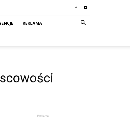
WENCJE
REKLAMA
jscowości
Reklama