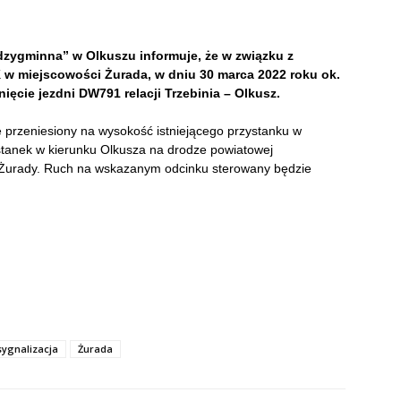
ygminna” w Olkuszu informuje, że w związku z
w miejscowości Żurada, w dniu 30 marca 2022 roku ok.
ęcie jezdni DW791 relacji Trzebinia – Olkusz.
e przeniesiony na wysokość istniejącego przystanku w
ystanek w kierunku Olkusza na drodze powiatowej
u Żurady. Ruch na wskazanym odcinku sterowany będzie
sygnalizacja
Żurada