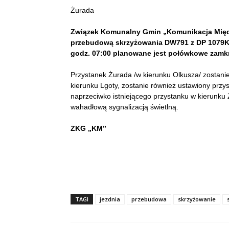
Żurada
Związek Komunalny Gmin „Komunikacja Międz
przebudową skrzyżowania DW791 z DP 1079K 
godz. 07:00 planowane jest połówkowe zamkni
Przystanek Żurada /w kierunku Olkusza/ zostani
kierunku Lgoty, zostanie również ustawiony prz
naprzeciwko istniejącego przystanku w kierunk
wahadłową sygnalizacją świetlną.
ZKG „KM”
TAGI
jezdnia
przebudowa
skrzyżowanie