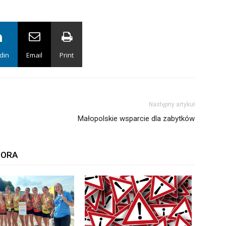
din
Email
Print
Następny artykuł
Małopolskie wsparcie dla zabytków
TORA