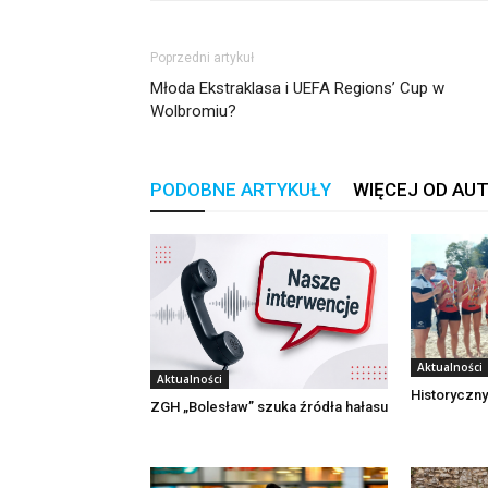
Poprzedni artykuł
Młoda Ekstraklasa i UEFA Regions’ Cup w
Wolbromiu?
PODOBNE ARTYKUŁY
WIĘCEJ OD AU
Aktualności
Aktualności
Historyczny
ZGH „Bolesław” szuka źródła hałasu