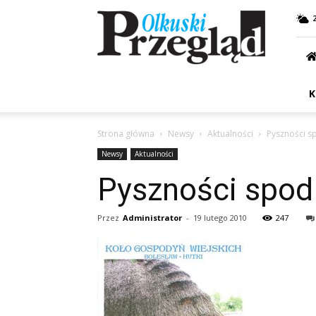
Przegląd
Olkuski
K
Strona główna
Newsy
Aktualności
Pyszności s
Newsy
Aktualności
Pyszności spod
Przez
Administrator
-
19 lutego 2010
247