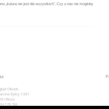
obno „kutura nie jest dla wszystkich”. Czy u nas nie mogłoby
as
P
gląd Olkuski
Marcina Bylicy 1/301
00 Olkusz
 504 178 786