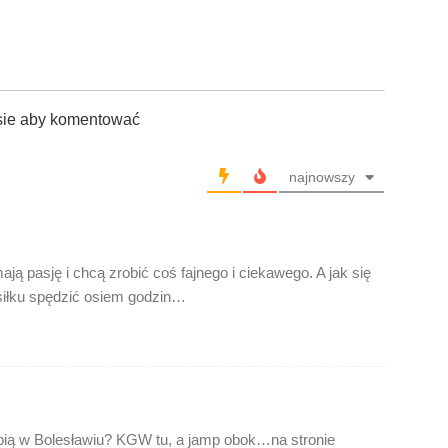
sie aby komentować
najnowszy
ją pasję i chcą zrobić coś fajnego i ciekawego. A jak się
siłku spędzić osiem godzin…
obią w Bolesławiu? KGW tu, a jamp obok…na stronie