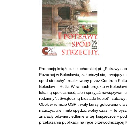
Promocją książeczki kucharskiej pt. „Potrawy spo
Pożarnej w Bolesławiu, zakończył się, trwający o
spod strzechy”, realizowany przez Centrum Kult
Bolesław – Hutki. W ramach projektu w Bolesławiu
lokalną społeczność, ale i sprzyjać nawiązywani
rodzinny”, „Świąteczną biesiadę kobiet”, zabawy
Obok w remizie OSP trwały kursy gotowania dla ws
nauczyć, ale i miło spędzić wolny czas. – Te py
znalazły odzwierciedlenie w tej książeczce – po
przekazania publikacji na ręce przewodniczącej