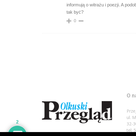
informują o witrażu i poezji. A pod
tak być?
0
O n
Prze
ul. 
2
32-3
tel: