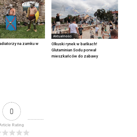
Aktualności
adiatorzy na zamku w
Olkuski rynek w bańkach!
Glutaminian Sodu porwał
mieszkańców do zabawy
0
Article Rating