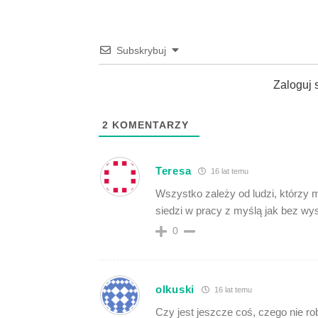
Subskrybuj
Zaloguj 
2
KOMENTARZY
Teresa
16 lat temu
Wszystko zależy od ludzi, którzy ma
siedzi w pracy z myślą jak bez wy
0
olkuski
16 lat temu
Czy jest jeszcze coś, czego nie r