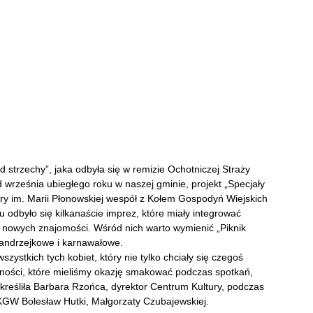
d strzechy”, jaka odbyła się w remizie Ochotniczej Straży
d września ubiegłego roku w naszej gminie, projekt „Specjały
ury im. Marii Płonowskiej wespół z Kołem Gospodyń Wiejskich
 odbyło się kilkanaście imprez, które miały integrować
u nowych znajomości. Wśród nich warto wymienić „Piknik
 andrzejkowe i karnawałowe.
zystkich tych kobiet, który nie tylko chciały się czegoś
szności, które mieliśmy okazję smakować podczas spotkań,
dkreśliła Barbara Rzońca, dyrektor Centrum Kultury, podczas
 KGW Bolesław Hutki, Małgorzaty Czubajewskiej.