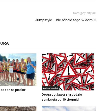
Następny artykuł
Jumpstyle – nie róbcie tego w domu!
TORA
Aktualności
 sezon na piasku!
Droga do Jaworzna będzie
zamknięta od 10 sierpnia!