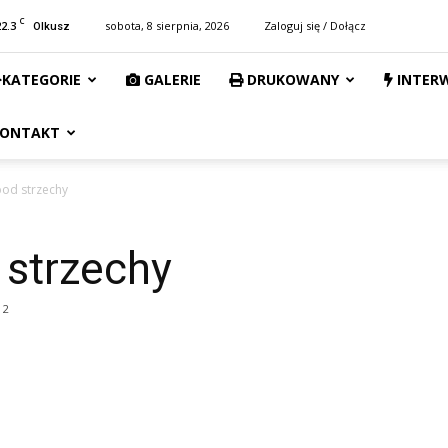
C
22.3
sobota, 8 sierpnia, 2026
Zaloguj się / Dołącz
Olkusz
KATEGORIE
GALERIE
DRUKOWANY
INTER
ONTAKT
pod strzechy
 strzechy
2