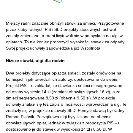
Miejscy radni znacznie obniżyli stawki za śmieci. Przygotowane
przez kluby radnych PiS i SLD projekty stosownych uchwał
zostały zmienione, a radni licytowali się w pomysłach na ulgi w
opłatach. To nie koniec propozycji wysokości stawek za odpady.
Swój projekt uchwały zapowiedziała już Wspólnota.
Niższe stawki, ulgi dla rodzin
Dwa projekty dotyczące opłat za śmieci, zostały omówione na
komisjach i jak twierdzili ich autorzy, dostosowane do siebie.
Projekt PiS – u zakładał, że stawka za śmieci niesegregowane
od osoby wyniesie 14 zł (zamiast obowiązujących 16 zł), a za
śmieci segregowane 8,50 zł (obecnie 9,50 zł). W projekcie
uchwały znalazł się też zapis o możliwości wprowadzenia ulg. Te
znalazły się w projekcie uchwały SLD. Pomysłodawcą był radny
Roman Piaśnik. Początkowo ulgi były liczone od obecnie
obowiązujących opłat, jednak w związku z propozycja PiS – u
dostosowano je do stawek w wysokości 14 zł i 8,50 zł. W