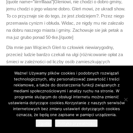
[quote name=”iiirrrlllaaa”]Gleniowi, nie chodzi o dobro gminy,
jemu chodzi o jego wlasne dobro. Gleń mowi, ze ukradl show.
To co przyznaje sie do tego, że jest zlodziejem?. Przez niego
przemawia cynizm i obłuda. Widac, ze nigdy mu nie zalezalo
na dobru naszego miasta i gminy. Zachowuje sie jak petak a
ma juz grubo ponad 50-tke.[/quote]
Dla mnie pan Wojciech Gleń to człowiek niewiarygodny,
przecież ludzie bardzo czekali na ulgi (różnicowanie opłat za
śmieci w zależności od liczby osób zamieszkujących
nieruchomość) a ten żarty sobie robił z ważnych spraw…
Ważne! Używamy plików cookies i podobnych rozwiązań
mam nadzieje, że ta kadencja będzie jego ostatnią.
technologicznych, aby personalizować zawartość i treści
0
reklamowe, a także do dostarczenia funkcji związanych z
mediami społecznościowymi i analizy ruchu na stronie. W
programie służącym do obsługi internetu można zmienić
ustawienia dotyczące cookies.Korzystanie z naszych serwisów
internetowych bez zmiany ustawień dotyczących cookies
41
oznacza, że będą one zapisane w pamięci urządzenia.
iiirrrlllaaa
13 lat temu
Zgoda
Polityka prywatności
Gleniowi, nie chodzi o dobro gminy, jemu chodzi o jego wlasne