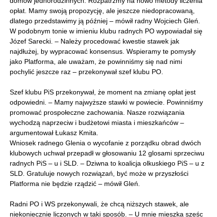
domów jednorodzinnych. Rozpatrzmy na nowo metody liczenia
opłat. Mamy swoją propozycję, ale jeszcze niedopracowaną,
dlatego przedstawimy ją później – mówił radny Wojciech Gleń.
W podobnym tonie w imieniu klubu radnych PO wypowiadał się
Józef Sarecki. – Należy procedować kwestie stawek jak
najdłużej, by wypracować konsensus. Wspieramy te pomysły
jako Platforma, ale uważam, że powinniśmy się nad nimi
pochylić jeszcze raz – przekonywał szef klubu PO.
Szef klubu PiS przekonywał, że moment na zmianę opłat jest
odpowiedni. – Mamy najwyższe stawki w powiecie. Powinniśmy
promować prospołeczne zachowania. Nasze rozwiązania
wychodzą naprzeciw i budżetowi miasta i mieszkańców –
argumentował Łukasz Kmita.
Wniosek radnego Glenia o wycofanie z porządku obrad dwóch
klubowych uchwał przepadł w głosowaniu 12 glosami sprzeciwu
radnych PiS – u i SLD. – Dziwna to koalicja olkuskiego PiS – u z
SLD. Gratuluje nowych rozwiązań, być może w przyszłości
Platforma nie będzie rządzić – mówił Gleń.
Radni PO i WS przekonywali, że chcą niższych stawek, ale
niekoniecznie liczonych w taki sposób. – U mnie mieszka sześc