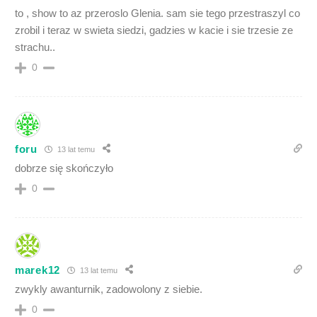
to , show to az przeroslo Glenia. sam sie tego przestraszyl co
zrobil i teraz w swieta siedzi, gadzies w kacie i sie trzesie ze
strachu..
0
foru
13 lat temu
dobrze się skończyło
0
marek12
13 lat temu
zwykly awanturnik, zadowolony z siebie.
0