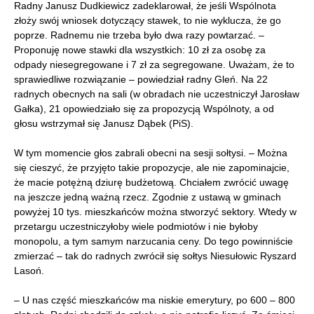
Radny Janusz Dudkiewicz zadeklarował, że jeśli Wspólnota
złoży swój wniosek dotyczący stawek, to nie wyklucza, że go
poprze. Radnemu nie trzeba było dwa razy powtarzać. –
Proponuję nowe stawki dla wszystkich: 10 zł za osobę za
odpady niesegregowane i 7 zł za segregowane. Uważam, że to
sprawiedliwe rozwiązanie – powiedział radny Gleń. Na 22
radnych obecnych na sali (w obradach nie uczestniczył Jarosław
Gałka), 21 opowiedziało się za propozycją Wspólnoty, a od
głosu wstrzymał się Janusz Dąbek (PiS).
W tym momencie głos zabrali obecni na sesji sołtysi. – Można
się cieszyć, że przyjęto takie propozycje, ale nie zapominajcie,
że macie potężną dziurę budżetową. Chciałem zwrócić uwagę
na jeszcze jedną ważną rzecz. Zgodnie z ustawą w gminach
powyżej 10 tys. mieszkańców można stworzyć sektory. Wtedy w
przetargu uczestniczyłoby wiele podmiotów i nie byłoby
monopolu, a tym samym narzucania ceny. Do tego powinniście
zmierzać – tak do radnych zwrócił się sołtys Niesułowic Ryszard
Lasoń.
– U nas część mieszkańców ma niskie emerytury, po 600 – 800