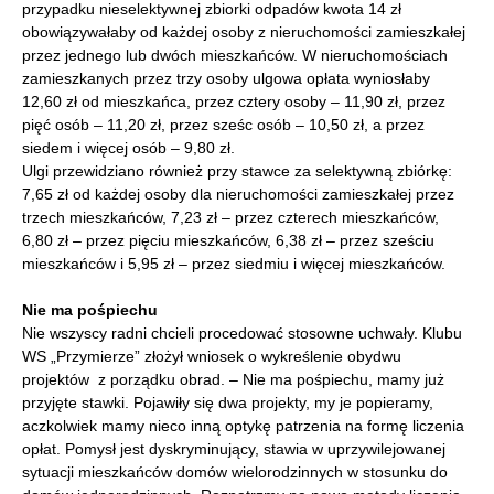
przypadku nieselektywnej zbiorki odpadów kwota 14 zł
obowiązywałaby od każdej osoby z nieruchomości zamieszkałej
przez jednego lub dwóch mieszkańców. W nieruchomościach
zamieszkanych przez trzy osoby ulgowa opłata wyniosłaby
12,60 zł od mieszkańca, przez cztery osoby – 11,90 zł, przez
pięć osób – 11,20 zł, przez sześc osób – 10,50 zł, a przez
siedem i więcej osób – 9,80 zł.
Ulgi przewidziano również przy stawce za selektywną zbiórkę:
7,65 zł od każdej osoby dla nieruchomości zamieszkałej przez
trzech mieszkańców, 7,23 zł – przez czterech mieszkańców,
6,80 zł – przez pięciu mieszkańców, 6,38 zł – przez sześciu
mieszkańców i 5,95 zł – przez siedmiu i więcej mieszkańców.
Nie ma pośpiechu
Nie wszyscy radni chcieli procedować stosowne uchwały. Klubu
WS „Przymierze” złożył wniosek o wykreślenie obydwu
projektów z porządku obrad. – Nie ma pośpiechu, mamy już
przyjęte stawki. Pojawiły się dwa projekty, my je popieramy,
aczkolwiek mamy nieco inną optykę patrzenia na formę liczenia
opłat. Pomysł jest dyskryminujący, stawia w uprzywilejowanej
sytuacji mieszkańców domów wielorodzinnych w stosunku do