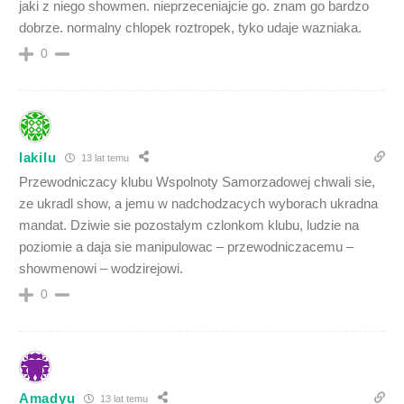
jaki z niego showmen. nieprzeceniajcie go. znam go bardzo
dobrze. normalny chlopek roztropek, tyko udaje wazniaka.
0
lakilu
13 lat temu
Przewodniczacy klubu Wspolnoty Samorzadowej chwali sie,
ze ukradl show, a jemu w nadchodzacych wyborach ukradna
mandat. Dziwie sie pozostalym czlonkom klubu, ludzie na
poziomie a daja sie manipulowac – przewodniczacemu –
showmenowi – wodzirejowi.
0
Amadyu
13 lat temu