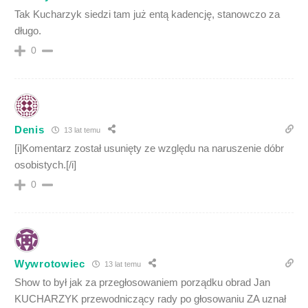
Tak Kucharzyk siedzi tam już entą kadencję, stanowczo za
długo.
0
Denis
13 lat temu
[i]Komentarz został usunięty ze względu na naruszenie dóbr
osobistych.[/i]
0
Wywrotowiec
13 lat temu
Show to był jak za przegłosowaniem porządku obrad Jan
KUCHARZYK przewodniczący rady po głosowaniu ZA uznał