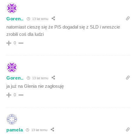
Goren..
13 lat temu
natomiast cieszę się że PiS dogadał się z SLD i wreszcie
zrobili coś dla ludzi
0
Goren..
13 lat temu
ja już na Glenia nie zagłosuję
0
pamela
13 lat temu