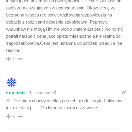
innym jeden pojemnik na dwa tygodnie i TO NIE zależnie od
osób zamieszkujących w gospodarstwie. Okazuje się że
bezradna władza (co potwierdził swoją wypowiedzią na
debacie z rodzicami odnośnie szkolnictwa -Poprawić
warunków nie mogą i im nie wolno ,natomiast psuć wolno im)
potrafi narzucić cenę jako opłatę miesięczną a nie realną do
zapotrzebowania,Cena jest ustalona od potrzeb urzędu a nie
realnie.
0
kopernik
13 lat temu
S L D zmienia barwy według potrzeb -głodu koryta Palikotów
już nie całują ….. .Do lamusa z nimi na zawsze.
0