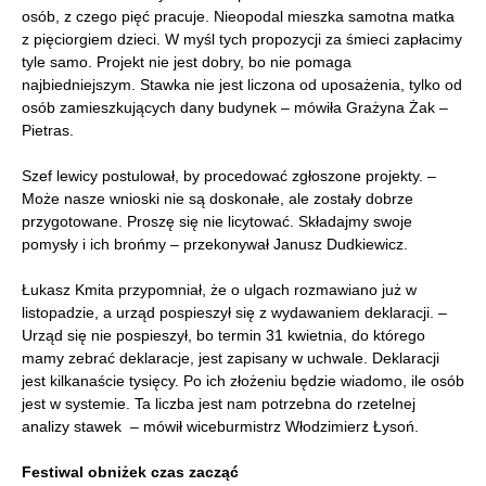
osób, z czego pięć pracuje. Nieopodal mieszka samotna matka
z pięciorgiem dzieci. W myśl tych propozycji za śmieci zapłacimy
tyle samo. Projekt nie jest dobry, bo nie pomaga
najbiedniejszym. Stawka nie jest liczona od uposażenia, tylko od
osób zamieszkujących dany budynek – mówiła Grażyna Żak –
Pietras.
Szef lewicy postulował, by procedować zgłoszone projekty. –
Może nasze wnioski nie są doskonałe, ale zostały dobrze
przygotowane. Proszę się nie licytować. Składajmy swoje
pomysły i ich brońmy – przekonywał Janusz Dudkiewicz.
Łukasz Kmita przypomniał, że o ulgach rozmawiano już w
listopadzie, a urząd pospieszył się z wydawaniem deklaracji. –
Urząd się nie pospieszył, bo termin 31 kwietnia, do którego
mamy zebrać deklaracje, jest zapisany w uchwale. Deklaracji
jest kilkanaście tysięcy. Po ich złożeniu będzie wiadomo, ile osób
jest w systemie. Ta liczba jest nam potrzebna do rzetelnej
analizy stawek – mówił wiceburmistrz Włodzimierz Łysoń.
Festiwal obniżek czas zacząć