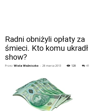
Radni obniżyli opłaty za
śmieci. Kto komu ukradł
show?
Przez
Wiola Woźniczko
-
28 marca 2013
128
41