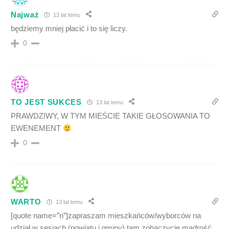
Najważ
13 lat temu
będziemy mniej płacić i to się liczy.
0
TO JEST SUKCES
13 lat temu
PRAWDZIWY, W TYM MIEŚCIE TAKIE GŁOSOWANIA TO
EWENEMENT
0
WARTO
13 lat temu
[quote name=”n”]zapraszam mieszkańców/wyborców na
udział w sesjach (powiatu i gminy) tam zobaczycie mądrość