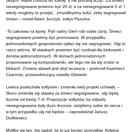
złotych. Radni chodzili do szkoły, a nie potrafią liczyć. Za śmieci
niesegregowane powinno być 20 zł, a za niesegregowane 5 zł. I
wtedy mogłoby to przejść, zmusilibyśmy ludzi, żeby segregowali
śmieci – mówił Adam Jurczyk, sołtys Pazurka.
-To zakrawa na kpinę. Pań radny Gleń robi sobie żarty. Śmieci
segregowane powinny być promowane. W przypadku
jednoosobowych gospodarstw opłaci się nie segregować. Ulgi to
rzecz wtórna. W stawkach powinien być rozdział dla blokowisk i
domów jednorodzinnych. W domach jednorodzinnych
proponowane są kompostowniki, ale tego nie da się zrobić w
blokach. Zmiana stawek jest zbyt wczesna – podnosił Kazimierz
Czarnota, przewodniczący osiedla Glinianki.
Lewica posłuchała sołtysów i zmieniła swój projekt uchwały. –
Skoro zmieniła się stawka za śmieci segregowane, ulgi będą
liczone od kwoty 7 zł. Propozycje sołtysów, by odpady
niesegregowane były dużo droższe, wzięliśmy sobie do serca i
w tym przypadku ulg nie będzie – zapowiedział Janusz
Dudkiewicz.
Myliłby się ten, kto sądził, że to już koniec pomysłów. Kolejną