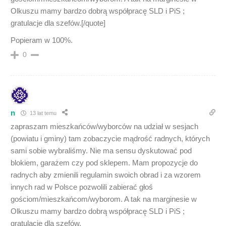
Olkuszu mamy bardzo dobrą współpracę SLD i PiS ;
gratulacje dla szefów.[/quote]
Popieram w 100%.
0
n
13 lat temu
zapraszam mieszkańców/wyborców na udział w sesjach
(powiatu i gminy) tam zobaczycie mądrość radnych, których
sami sobie wybraliśmy. Nie ma sensu dyskutować pod
blokiem, garażem czy pod sklepem. Mam propozycje do
radnych aby zmienili regulamin swoich obrad i za wzorem
innych rad w Polsce pozwolili zabierać głoś
gościom/mieszkańcom/wyborom. A tak na marginesie w
Olkuszu mamy bardzo dobrą współpracę SLD i PiS ;
gratulacje dla szefów.