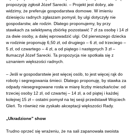
propozycję zgłosił Józef Sarecki. – Projekt jest dobry, ale
widzimy, że preferuje gospodarstwa domowe. W imieniu
dziesięciu radnych zgłaszam pomysł, by ulgi dotyczyły nie
gospodarstw, ale rodzin. Dlatego proponujemy, by przy
stawkach za selektywną zbiórkę pozostawić 7 zł za osobę i 14 zł
za dwie osoby, a dalej wprowadzić ulgi. Od pierwszego dziecka
w rodzinie proponuję 6,50 zł, od drugiego – 6 zł, od trzeciego –
5 zł, od czwartego – 4 zł, a od piątego i następnych 3 zł –
tłumaczył Józef Sarecki. Ta propozycja nie spotkała się z
uznaniem większości radnych.
– Jeśli w gospodarstwie jest więcej osób, to jest więcej rąk do
roboty i segregowania śmieci. Dlatego proponuję, by stawka za
odpady niesegregowane rosła w miarę liczby mieszkańców: od
trzeciej osoby 12 zł, od czwartej – 14 zł, a od piątej i każdej
kolejnej 15 zł – ostatni pomysł na tej sesji przedstawił Wojciech
Gleń. To również nie zyskało akceptacji większości Rady.
„Ukradzione” show
Trudno oprzeć się wrażeniu, że na sali zapanowała swoista