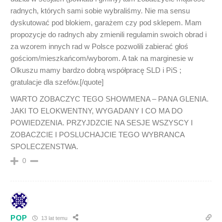
radnych, których sami sobie wybraliśmy. Nie ma sensu
dyskutować pod blokiem, garażem czy pod sklepem. Mam
propozycje do radnych aby zmienili regulamin swoich obrad i
za wzorem innych rad w Polsce pozwolili zabierać głoś
gościom/mieszkańcom/wyborom. A tak na marginesie w
Olkuszu mamy bardzo dobrą współpracę SLD i PiS ;
gratulacje dla szefów.[/quote]
WARTO ZOBACZYC TEGO SHOWMENA – PANA GLENIA.
JAKI TO ELOKWENTNY, WYGADANY I CO MA DO
POWIEDZENIA. PRZYJDZCIE NA SESJE WSZYSCY I
ZOBACZCIE I POSLUCHAJCIE TEGO WYBRANCA
SPOLECZENSTWA.
0
POP
13 lat temu