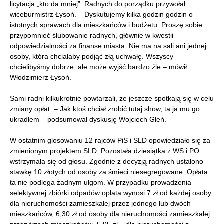
licytacja „kto da mniej”. Radnych do porządku przywołał
wiceburmistrz Łysoń. – Dyskutujemy kilka godzin godzin o
istotnych sprawach dla mieszkańców i budżetu. Proszę sobie
przypomnieć ślubowanie radnych, głównie w kwestii
odpowiedzialności za finanse miasta. Nie ma na sali ani jednej
osoby, która chciałaby podjąć złą uchwałę. Wszyscy
chcielibyśmy dobrze, ale może wyjść bardzo źle – mówił
Włodzimierz Łysoń.
Sami radni kilkukrotnie powtarzali, ze jeszcze spotkają się w celu
zmiany opłat. – Jak ktoś chciał zrobić tutaj show, ta ja mu go
ukradłem – podsumował dyskusję Wojciech Gleń.
W ostatnim glosowaniu 12 rajców PiS i SLD opowiedziało się za
zmienionym projektem SLD. Pozostała dziesiątka z WS i PO
wstrzymała się od głosu. Zgodnie z decyzją radnych ustalono
stawkę 10 złotych od osoby za śmieci niesegregowane. Opłata
ta nie podlega żadnym ulgom. W przypadku prowadzenia
selektywnej zbiórki odpadów opłata wynosi 7 zł od każdej osoby
dla nieruchomości zamieszkałej przez jednego lub dwóch
mieszkańców, 6,30 zł od osoby dla nieruchomości zamieszkałej