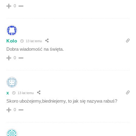
0
Kolo
13 lat temu
Dobra wiadomość na święta.
0
x
13 lat temu
Skoro ubożejemy,biedniejemy, to jak się nazywa rabuś?
0