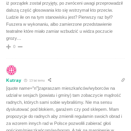
iż porządek został przyjęty, po zwróceni uwagi przeprowadził
dalszą część głosowania kto się wstrzymał kto przeciw.
Ludzie ile on na tym stanowisku jest? Pierwszy raz był?
Fuszera w wykonaniu, albo zamierzone przedstawienie
teatralne które miało zamiar wzbudzić u widza poczucie
grozy…
0
Kutray
13 lat temu
[quote name=”n”]zapraszam mieszkańców/wyborców na
udział w sesjach (powiatu i gminy) tam zobaczycie mądrość
radnych, których sami sobie wybraliśmy. Nie ma sensu
dyskutować pod blokiem, garażem czy pod sklepem. Mam
propozycje do radnych aby zmienili regulamin swoich obrad i
za wzorem innych rad w Polsce pozwolili zabierać głoś
gościom/mieszkańcom/wyborom. A tak na marginesie w