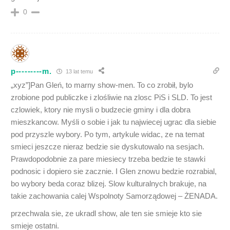
0
p---------m.
13 lat temu
„xyz”]Pan Gleń, to marny show-men. To co zrobił, bylo
zrobione pod publiczke i zlośliwie na zlosc PiS i SLD. To jest
czlowiek, ktory nie mysli o budzecie gminy i dla dobra
mieszkancow. Myśli o sobie i jak tu najwiecej ugrac dla siebie
pod przyszle wybory. Po tym, artykule widac, ze na temat
smieci jeszcze nieraz bedzie sie dyskutowalo na sesjach.
Prawdopodobnie za pare miesiecy trzeba bedzie te stawki
podnosic i dopiero sie zacznie. I Glen znowu bedzie rozrabial,
bo wybory beda coraz blizej. Slow kulturalnych brakuje, na
takie zachowania calej Wspolnoty Samorządowej – ŻENADA.
przechwala sie, ze ukradl show, ale ten sie smieje kto sie
smieje ostatni.