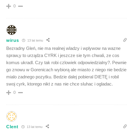
0
wirus
13 lat temu
Bezradny Gleń, nie ma realnej wladzy i wplywow na wazne
spraw,y to urządza CYRK i jeszcze sie tym chwali, ze cos
komus ukradl. Czy tak robi czlowiek odpowiedzialny?. Pewnie
go znowu w Gorenicach wybiorą ale miasto z niego nie bedzie
mialo zadnego pozytku. Bedzie dalej pobieral DIETĘ i robil
swoj cyrk, ktorego nikt z nas nie chce sluhac i ogladac.
0
Clent
13 lat temu