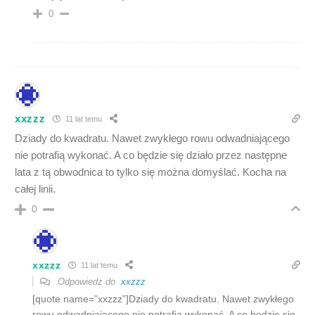
0
xxzzz
11 lat temu
Dziady do kwadratu. Nawet zwykłego rowu odwadniającego
nie potrafią wykonać. A co będzie się działo przez następne
lata z tą obwodnica to tylko się można domyślać. Kocha na
całej linii.
0
xxzzz
11 lat temu
Odpowiedz do
xxzzz
[quote name=”xxzzz”]Dziady do kwadratu. Nawet zwykłego
rowu odwadniającego nie potrafią wykonać. A co będzie się