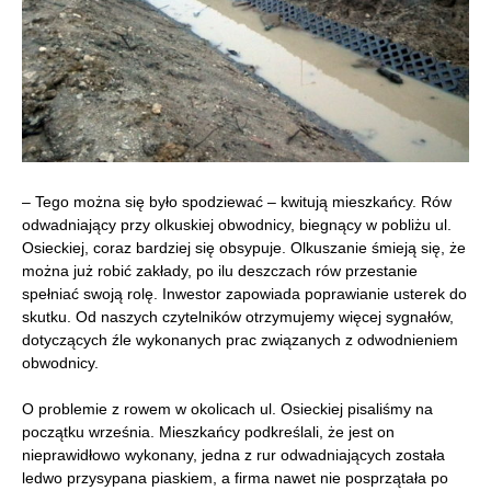
– Tego można się było spodziewać – kwitują mieszkańcy. Rów
odwadniający przy olkuskiej obwodnicy, biegnący w pobliżu ul.
Osieckiej, coraz bardziej się obsypuje. Olkuszanie śmieją się, że
można już robić zakłady, po ilu deszczach rów przestanie
spełniać swoją rolę. Inwestor zapowiada poprawianie usterek do
skutku. Od naszych czytelników otrzymujemy więcej sygnałów,
dotyczących źle wykonanych prac związanych z odwodnieniem
obwodnicy.
O problemie z rowem w okolicach ul. Osieckiej pisaliśmy na
początku września. Mieszkańcy podkreślali, że jest on
nieprawidłowo wykonany, jedna z rur odwadniających została
ledwo przysypana piaskiem, a firma nawet nie posprzątała po