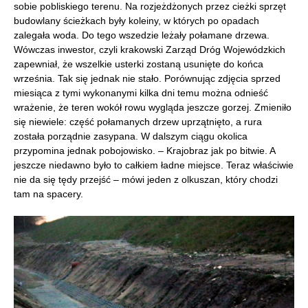
sobie pobliskiego terenu. Na rozjeżdżonych przez cieżki sprzęt
budowlany ścieżkach były koleiny, w których po opadach
zalegała woda. Do tego wszedzie leżały połamane drzewa.
Wówczas inwestor, czyli krakowski Zarząd Dróg Wojewódzkich
zapewniał, że wszelkie usterki zostaną usunięte do końca
września. Tak się jednak nie stało. Porównując zdjęcia sprzed
miesiąca z tymi wykonanymi kilka dni temu można odnieść
wrażenie, że teren wokół rowu wygląda jeszcze gorzej. Zmieniło
się niewiele: część połamanych drzew uprzątnięto, a rura
została porządnie zasypana. W dalszym ciągu okolica
przypomina jednak pobojowisko. – Krajobraz jak po bitwie. A
jeszcze niedawno było to całkiem ładne miejsce. Teraz właściwie
nie da się tędy przejść – mówi jeden z olkuszan, który chodzi
tam na spacery.