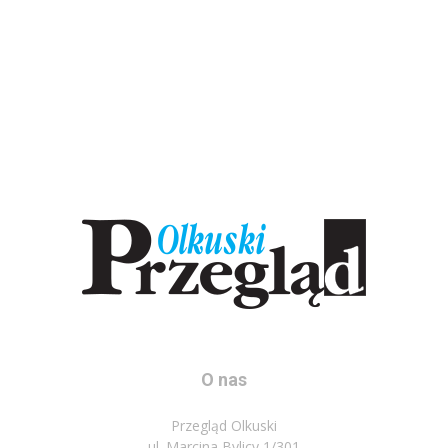
O nas
Przegląd Olkuski
ul. Marcina Bylicy 1/301