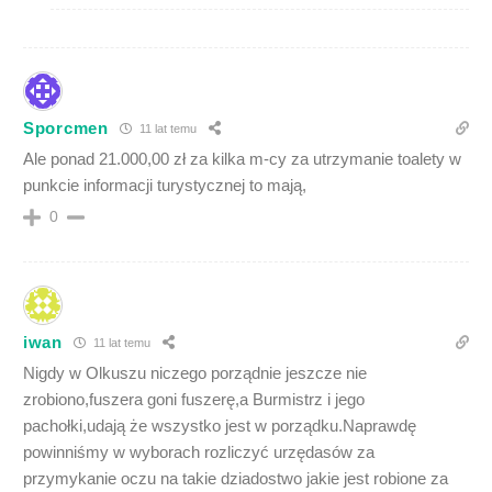
Sporcmen
11 lat temu
Ale ponad 21.000,00 zł za kilka m-cy za utrzymanie toalety w
punkcie informacji turystycznej to mają,
0
iwan
11 lat temu
Nigdy w Olkuszu niczego porządnie jeszcze nie
zrobiono,fuszera goni fuszerę,a Burmistrz i jego
pachołki,udają że wszystko jest w porządku.Naprawdę
powinniśmy w wyborach rozliczyć urzędasów za
przymykanie oczu na takie dziadostwo jakie jest robione za