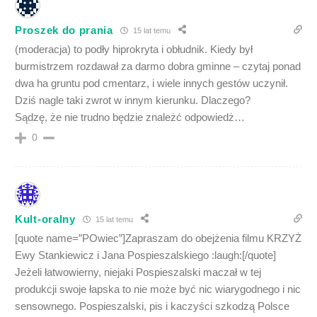
Proszek do prania
15 lat temu
(moderacja) to podły hiprokryta i obłudnik. Kiedy był
burmistrzem rozdawał za darmo dobra gminne – czytaj ponad
dwa ha gruntu pod cmentarz, i wiele innych gestów uczynił.
Dziś nagle taki zwrot w innym kierunku. Dlaczego?
Sądzę, że nie trudno będzie znależć odpowiedż…
0
Kult-oralny
15 lat temu
[quote name=”POwiec”]Zapraszam do obejżenia filmu KRZYŻ
Ewy Stankiewicz i Jana Pospieszalskiego :laugh:[/quote]
Jeżeli łatwowierny, niejaki Pospieszalski maczał w tej
produkcji swoje łapska to nie może być nic wiarygodnego i nic
sensownego. Pospieszalski, pis i kaczyści szkodzą Polsce