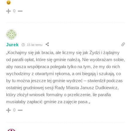
0
Jurek
15 lat temu
„Kochajmy się jak bracia, ale liczmy się jak Żydzi i żądajmy
od parafii opłat, które się gminie należą. Nie wyobrażam sobie,
aby nasza współpraca polegała tylko na tym, że my do nich
wychodzimy z otwartymi rękoma, a oni biegają i szukają, co
by tu można jeszcze tej gminie wydrzeć – stwierdził podczas
ostatniej grudniowej sesji Rady Miasta Janusz Dudkiewicz,
który złożył wniosek formalny o przeliczenie, ile parafia
musiałaby zapłacić gminie za zajęcie pasa „
0