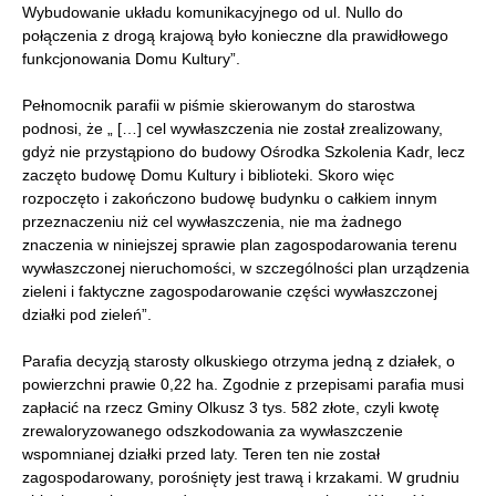
Wybudowanie układu komunikacyjnego od ul. Nullo do
połączenia z drogą krajową było konieczne dla prawidłowego
funkcjonowania Domu Kultury”.
Pełnomocnik parafii w piśmie skierowanym do starostwa
podnosi, że „ […] cel wywłaszczenia nie został zrealizowany,
gdyż nie przystąpiono do budowy Ośrodka Szkolenia Kadr, lecz
zaczęto budowę Domu Kultury i biblioteki. Skoro więc
rozpoczęto i zakończono budowę budynku o całkiem innym
przeznaczeniu niż cel wywłaszczenia, nie ma żadnego
znaczenia w niniejszej sprawie plan zagospodarowania terenu
wywłaszczonej nieruchomości, w szczególności plan urządzenia
zieleni i faktyczne zagospodarowanie części wywłaszczonej
działki pod zieleń”.
Parafia decyzją starosty olkuskiego otrzyma jedną z działek, o
powierzchni prawie 0,22 ha. Zgodnie z przepisami parafia musi
zapłacić na rzecz Gminy Olkusz 3 tys. 582 złote, czyli kwotę
zrewaloryzowanego odszkodowania za wywłaszczenie
wspomnianej działki przed laty. Teren ten nie został
zagospodarowany, porośnięty jest trawą i krzakami. W grudniu