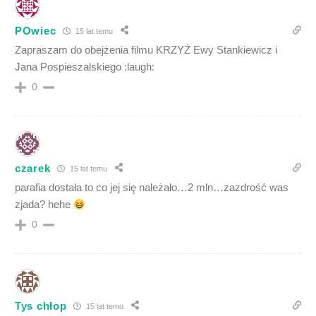
POwiec
15 lat temu
Zapraszam do obejżenia filmu KRZYŻ Ewy Stankiewicz i
Jana Pospieszalskiego :laugh:
0
czarek
15 lat temu
parafia dostała to co jej się należało…2 mln…zazdrość was
zjada? hehe
0
Tys chłop
15 lat temu