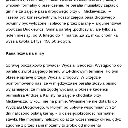
wniosek formalny o przeliczenie, ile parafia musiałaby zapłacić
gminie za zajęcie pasa drogowego przy ul. Mickiewicza. –
Trzeba być konsekwentnym, koszty zajęcia pasa drogowego
powinny być wyliczone i spłacone przez parafię – argumentował
wówczas Dudkiewicz. Gmina parafię „podliczyła”, ale tylko za
jeden miesiąc, od 9. lutego do 7. marca. Za 21 mkw. chodnika
wyszła kwota 14 tys. 458,50 złotych.
Kasa leżała na ulicy
Sprawę początkowo prowadził Wydział Geodezji. Wystąpiono do
parafii o zwrot zajętego terenu w 14-dniowym terminie. Po tym
okresie sprawę przejął Wydział Drogowy. W urzędzie
poinformowano nas, że w międzyczasie parafia złożyła pismo
wyjaśniające, że miała zgodę wydaną w okresie kadencji
burmistrza Andrzeja Kallisty na zajęcie chodnika przy
Mickiewicza, tylko… nie na piśmie. Wyjaśnienie nie dotarło do
Wydziału Drogowego, w którym po upływie wspomnianych 14
dni naliczono opłatą karną. -To dziesięciokrotność normalnej
stawki. Nie mogliśmy naliczyć opłat za wcześniejszy okres, gdyż
zgodnie z przepisami możemy to zrobić od momentu