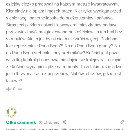
dziejów ciężko pracowali na każdym metrze kwadratowym.
Kler nigdy nie splamił rączek pracą. Kler tylko wyciąga przed
siebie tacę i pazerne łapska do budżetu gminy i państwa.
Straszeni piekłem naiwni i łatwowierni mieszkańcy oddawali
przez wieki swój majątek cwanemu kościołowi, a ten brał bez
skrupułów. Ale to już było i niech nie wróci więcej. Podobno
kler reprezentuje Pana Boga?! Na co Panu Bogu grunty? Na
co Panu Bogu srebrniki, tony srebrników? Kościół jest poza
wszelką kontrolą finansową, nie dajcie się kolejny raz ogłupić,
że kościół wyda pieniądze na remonty. To w takim razie gdzie
jest olbrzymia kasa z pogrzebów, ślubów, chrztów, gdzie jest
tacowe?
0
Olkuszaninek
15 lat temu