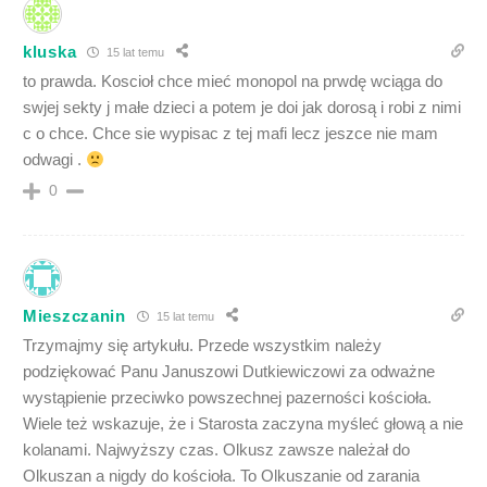
kluska
15 lat temu
to prawda. Koscioł chce mieć monopol na prwdę wciąga do
swjej sekty j małe dzieci a potem je doi jak dorosą i robi z nimi
c o chce. Chce sie wypisac z tej mafi lecz jeszce nie mam
odwagi .
0
Mieszczanin
15 lat temu
Trzymajmy się artykułu. Przede wszystkim należy
podziękować Panu Januszowi Dutkiewiczowi za odważne
wystąpienie przeciwko powszechnej pazerności kościoła.
Wiele też wskazuje, że i Starosta zaczyna myśleć głową a nie
kolanami. Najwyższy czas. Olkusz zawsze należał do
Olkuszan a nigdy do kościoła. To Olkuszanie od zarania