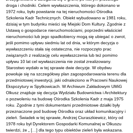
droga i chodniki. Celem wywłaszczenia, którego dokonano w
1972 roku, było powstanie na tej nieruchomości Ośrodka
Szkolenia Kadr Technicznych. Obiekt wybudowano w 1981 roku,
dzisiaj w tym budynku mieści się Miejski Dom Kultury. Zgodnie z
Ustawą o gospodarce nieruchomościami, poprzedni właściciel
nieruchomości lub jego spadkobiercy mogą się ubiegać o zwrot,
jeśli pomimo upływu siedmiu lat od dnia, w którym decyzja o
wywłaszczeniu stała się ostateczna, nie rozpoczęto prac
związanych z realizację celu wywłaszczenia lub też pomimo
upływu 10 lat cel wywłaszczenia nie został zrealizowany.
Starostwo wydało w tej sprawie dwie decyzje. W obydwu
powołuje się na szczegółowy plan zagospodarowania terenu dla
przedmiotowej inwestycji, jaki odnaleziono w Pracowni Naukowej
Ekspozytury w Spytkowicach. W Archiwum Zakładowym UMiG
Olkusz znajduje się decyzja Wydziału Budownictwa i Architektury
o pozwoleniu na budowę Ośrodka Szkolenia Kadr z maja 1975
roku. Zgodnie z tymi dokumentami przedmiotowe działki były
przeznaczone pod budowę Ośrodka oraz układ komunikacyjny i
zieleń. Świadek w tej sprawie, Andrzej Ciuraszkiewicz, który od
1978 roku był Dyrektorem Gospodarki Komunalnej w Olkuszu
twierdzi, że „ […] dla tego typu obiektów zieleń była wskazana.