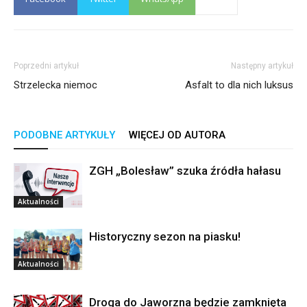
Poprzedni artykuł
Następny artykuł
Strzelecka niemoc
Asfalt to dla nich luksus
PODOBNE ARTYKUŁY
WIĘCEJ OD AUTORA
ZGH „Bolesław” szuka źródła hałasu
Aktualności
Historyczny sezon na piasku!
Aktualności
Droga do Jaworzna będzie zamknięta