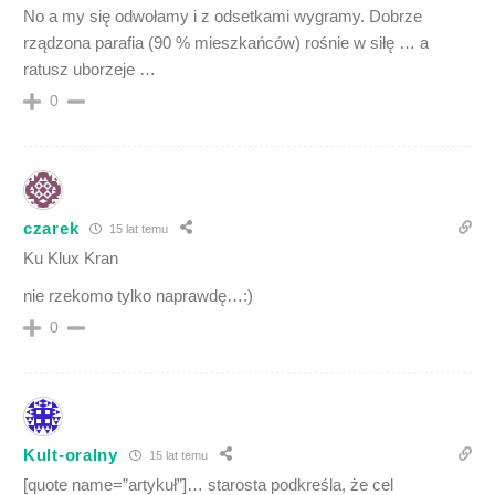
No a my się odwołamy i z odsetkami wygramy. Dobrze
rządzona parafia (90 % mieszkańców) rośnie w siłę … a
ratusz uborzeje …
0
czarek
15 lat temu
Ku Klux Kran
nie rzekomo tylko naprawdę…:)
0
Kult-oralny
15 lat temu
[quote name=”artykuł”]… starosta podkreśla, że cel