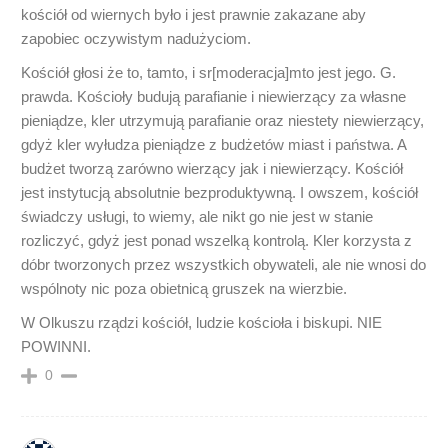
kościół od wiernych było i jest prawnie zakazane aby
zapobiec oczywistym nadużyciom.
Kościół głosi że to, tamto, i sr[moderacja]mto jest jego. G.
prawda. Kościoły budują parafianie i niewierzący za własne
pieniądze, kler utrzymują parafianie oraz niestety niewierzący,
gdyż kler wyłudza pieniądze z budżetów miast i państwa. A
budżet tworzą zarówno wierzący jak i niewierzący. Kościół
jest instytucją absolutnie bezproduktywną. I owszem, kościół
świadczy usługi, to wiemy, ale nikt go nie jest w stanie
rozliczyć, gdyż jest ponad wszelką kontrolą. Kler korzysta z
dóbr tworzonych przez wszystkich obywateli, ale nie wnosi do
wspólnoty nic poza obietnicą gruszek na wierzbie.
W Olkuszu rządzi kościół, ludzie kościoła i biskupi. NIE
POWINNI.
0