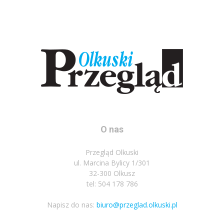
O nas
Przegląd Olkuski
ul. Marcina Bylicy 1/301
32-300 Olkusz
tel: 504 178 786
Napisz do nas:
biuro@przeglad.olkuski.pl