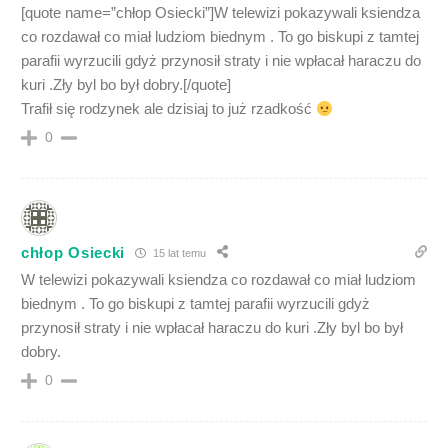
[quote name=”chłop Osiecki”]W telewizi pokazywali ksiendza
co rozdawał co miał ludziom biednym . To go biskupi z tamtej
parafii wyrzucili gdyż przynosił straty i nie wpłacał haraczu do
kuri .Zły byl bo był dobry.[/quote]
Trafił się rodzynek ale dzisiaj to już rzadkość
0
chłop Osiecki
15 lat temu
W telewizi pokazywali ksiendza co rozdawał co miał ludziom
biednym . To go biskupi z tamtej parafii wyrzucili gdyż
przynosił straty i nie wpłacał haraczu do kuri .Zły byl bo był
dobry.
0