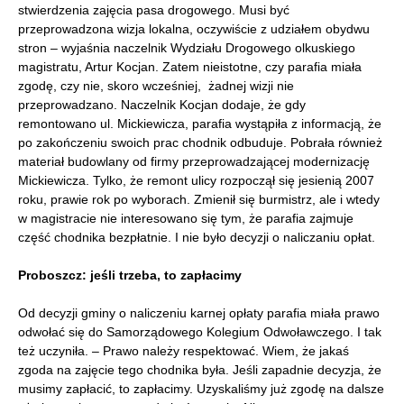
stwierdzenia zajęcia pasa drogowego. Musi być
przeprowadzona wizja lokalna, oczywiście z udziałem obydwu
stron – wyjaśnia naczelnik Wydziału Drogowego olkuskiego
magistratu, Artur Kocjan. Zatem nieistotne, czy parafia miała
zgodę, czy nie, skoro wcześniej, żadnej wizji nie
przeprowadzano. Naczelnik Kocjan dodaje, że gdy
remontowano ul. Mickiewicza, parafia wystąpiła z informacją, że
po zakończeniu swoich prac chodnik odbuduje. Pobrała również
materiał budowlany od firmy przeprowadzającej modernizację
Mickiewicza. Tylko, że remont ulicy rozpoczął się jesienią 2007
roku, prawie rok po wyborach. Zmienił się burmistrz, ale i wtedy
w magistracie nie interesowano się tym, że parafia zajmuje
część chodnika bezpłatnie. I nie było decyzji o naliczaniu opłat.
Proboszcz: jeśli trzeba, to zapłacimy
Od decyzji gminy o naliczeniu karnej opłaty parafia miała prawo
odwołać się do Samorządowego Kolegium Odwoławczego. I tak
też uczyniła. – Prawo należy respektować. Wiem, że jakaś
zgoda na zajęcie tego chodnika była. Jeśli zapadnie decyzja, że
musimy zapłacić, to zapłacimy. Uzyskaliśmy już zgodę na dalsze