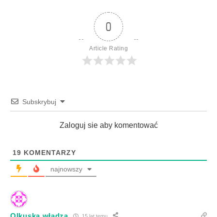
0
Article Rating
Subskrybuj
Zaloguj sie aby komentować
19
KOMENTARZY
najnowszy
Olkuska władza
15 lat temu