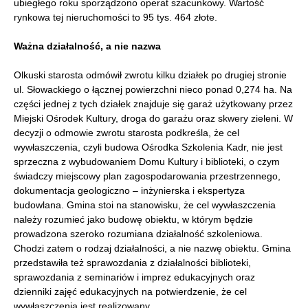
ubiegłego roku sporządzono operat szacunkowy. Wartość
rynkowa tej nieruchomości to 95 tys. 464 złote.
Ważna działalność, a nie nazwa
Olkuski starosta odmówił zwrotu kilku działek po drugiej stronie
ul. Słowackiego o łącznej powierzchni nieco ponad 0,274 ha. Na
części jednej z tych działek znajduje się garaż użytkowany przez
Miejski Ośrodek Kultury, droga do garażu oraz skwery zieleni. W
decyzji o odmowie zwrotu starosta podkreśla, że cel
wywłaszczenia, czyli budowa Ośrodka Szkolenia Kadr, nie jest
sprzeczna z wybudowaniem Domu Kultury i biblioteki, o czym
świadczy miejscowy plan zagospodarowania przestrzennego,
dokumentacja geologiczno – inżynierska i ekspertyza
budowlana. Gmina stoi na stanowisku, że cel wywłaszczenia
należy rozumieć jako budowę obiektu, w którym będzie
prowadzona szeroko rozumiana działalność szkoleniowa.
Chodzi zatem o rodzaj działalności, a nie nazwę obiektu. Gmina
przedstawiła też sprawozdania z działalności biblioteki,
sprawozdania z seminariów i imprez edukacyjnych oraz
dzienniki zajęć edukacyjnych na potwierdzenie, że cel
wywłaszczenia jest realizowany.