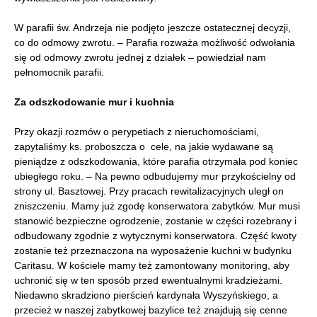
W parafii św. Andrzeja nie podjęto jeszcze ostatecznej decyzji,
co do odmowy zwrotu. – Parafia rozważa możliwość odwołania
się od odmowy zwrotu jednej z działek – powiedział nam
pełnomocnik parafii.
Za odszkodowanie mur i kuchnia
Przy okazji rozmów o perypetiach z nieruchomościami,
zapytaliśmy ks. proboszcza o cele, na jakie wydawane są
pieniądze z odszkodowania, które parafia otrzymała pod koniec
ubiegłego roku. – Na pewno odbudujemy mur przykościelny od
strony ul. Basztowej. Przy pracach rewitalizacyjnych uległ on
zniszczeniu. Mamy już zgodę konserwatora zabytków. Mur musi
stanowić bezpieczne ogrodzenie, zostanie w części rozebrany i
odbudowany zgodnie z wytycznymi konserwatora. Część kwoty
zostanie też przeznaczona na wyposażenie kuchni w budynku
Caritasu. W kościele mamy też zamontowany monitoring, aby
uchronić się w ten sposób przed ewentualnymi kradzieżami.
Niedawno skradziono pierścień kardynała Wyszyńskiego, a
przecież w naszej zabytkowej bazylice też znajdują się cenne