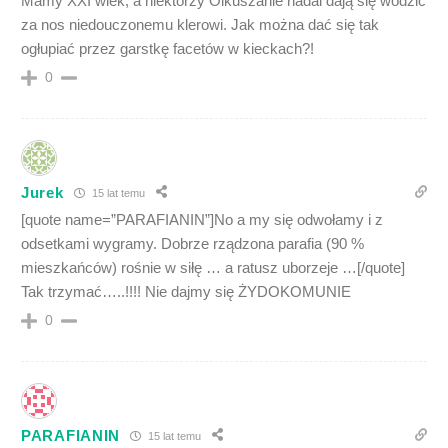
Mamy XXI wiek, a niektórzy Olkuszanie nadal dają się wodzić
za nos niedouczonemu klerowi. Jak można dać się tak
ogłupiać przez garstkę facetów w kieckach?!
0
Jurek
15 lat temu
[quote name=”PARAFIANIN”]No a my się odwołamy i z
odsetkami wygramy. Dobrze rządzona parafia (90 %
mieszkańców) rośnie w siłę … a ratusz uborzeje …[/quote]
Tak trzymać…..!!!! Nie dajmy się ŻYDOKOMUNIE
0
PARAFIANIN
15 lat temu