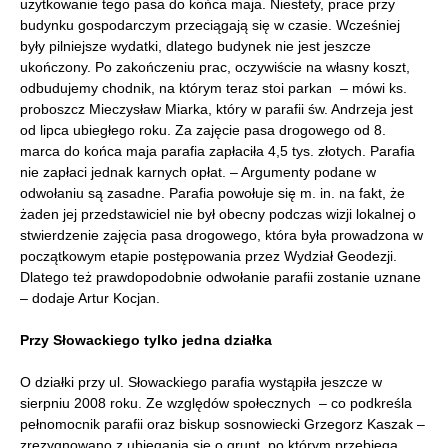
użytkowanie tego pasa do końca maja. Niestety, prace przy
budynku gospodarczym przeciągają się w czasie. Wcześniej
były pilniejsze wydatki, dlatego budynek nie jest jeszcze
ukończony. Po zakończeniu prac, oczywiście na własny koszt,
odbudujemy chodnik, na którym teraz stoi parkan – mówi ks.
proboszcz Mieczysław Miarka, który w parafii św. Andrzeja jest
od lipca ubiegłego roku. Za zajęcie pasa drogowego od 8.
marca do końca maja parafia zapłaciła 4,5 tys. złotych. Parafia
nie zapłaci jednak karnych opłat. – Argumenty podane w
odwołaniu są zasadne. Parafia powołuje się m. in. na fakt, że
żaden jej przedstawiciel nie był obecny podczas wizji lokalnej o
stwierdzenie zajęcia pasa drogowego, która była prowadzona w
początkowym etapie postępowania przez Wydział Geodezji.
Dlatego też prawdopodobnie odwołanie parafii zostanie uznane
– dodaje Artur Kocjan.
Przy Słowackiego tylko jedna działka
O działki przy ul. Słowackiego parafia wystąpiła jeszcze w
sierpniu 2008 roku. Ze względów społecznych – co podkreśla
pełnomocnik parafii oraz biskup sosnowiecki Grzegorz Kaszak –
zrezygnowano z ubiegania się o grunt, po którym przebiega