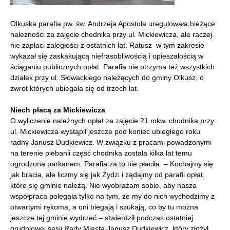
Olkuska parafia pw. św. Andrzeja Apostoła uregulowała bieżące
należności za zajęcie chodnika przy ul. Mickiewicza, ale raczej
nie zapłaci zaległości z ostatnich lat. Ratusz w tym zakresie
wykazał się zaskakującą niefrasobliwością i opieszałością w
ściąganiu publicznych opłat. Parafia nie otrzyma też wszystkich
działek przy ul. Słowackiego należących do gminy Olkusz, o
zwrot których ubiegała się od trzech lat.
Niech płacą za Mickiewicza
O wyliczenie należnych opłat za zajęcie 21 mkw. chodnika przy
ul. Mickiewicza wystąpił jeszcze pod koniec ubiegłego roku
radny Janusz Dudkiewicz. W związku z pracami powadzonymi
na terenie plebanii część chodnika została kilka lat temu
ogrodzona parkanem. Parafia za to nie płaciła. – Kochajmy się
jak bracia, ale liczmy się jak Żydzi i żądajmy od parafii opłat,
które się gminie należą. Nie wyobrażam sobie, aby nasza
współpraca polegała tylko na tym, że my do nich wychodzimy z
otwartymi rękoma, a oni biegają i szukają, co by tu można
jeszcze tej gminie wydrzeć – stwierdził podczas ostatniej
grudniowej sesji Rady Miasta Janusz Dudkiewicz, który złożył