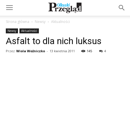
Strona główna
Newsy
Aktualności
Newsy
Aktualności
Asfalt to dla nich luksus
Przez
Wiola Woźniczko
-
13 kwietnia 2011
145
4