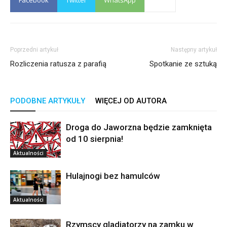
Facebook
Twitter
WhatsApp
Poprzedni artykuł
Następny artykuł
Rozliczenia ratusza z parafią
Spotkanie ze sztuką
PODOBNE ARTYKUŁY
WIĘCEJ OD AUTORA
Droga do Jaworzna będzie zamknięta
od 10 sierpnia!
Aktualności
Hulajnogi bez hamulców
Aktualności
Rzymscy gladiatorzy na zamku w