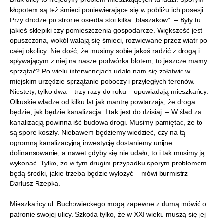
kłopotem są też śmieci poniewierające się w pobliżu ich posesji.
Przy drodze po stronie osiedla stoi kilka „blaszaków”. – Były tu
jakieś sklepiki czy pomieszczenia gospodarcze. Większość jest
opuszczona, wokół walają się śmieci, rozwiewane przez wiatr po
całej okolicy. Nie dość, że musimy sobie jakoś radzić z drogą i
spływającym z niej na nasze podwórka błotem, to jeszcze mamy
sprzątać? Po wielu interwencjach udało nam się załatwić w
miejskim urzędzie sprzątanie poboczy i przyległych terenów.
Niestety, tylko dwa – trzy razy do roku – opowiadają mieszkańcy.
Olkuskie władze od kilku lat jak mantrę powtarzają, że droga
będzie, jak będzie kanalizacja. I tak jest do dzisiaj. – W ślad za
kanalizacją powinna iść budowa drogi. Musimy pamiętać, że to
są spore koszty. Niebawem będziemy wiedzieć, czy na tą
ogromną kanalizacyjną inwestycję dostaniemy unijne
dofinansowanie, a nawet gdyby się nie udało, to i tak musimy ją
wykonać. Tylko, że w tym drugim przypadku sporym problemem
będą środki, jakie trzeba będzie wyłożyć – mówi burmistrz
Dariusz Rzepka.
Mieszkańcy ul. Buchowieckego mogą zapewne z dumą mówić o
patronie swojej ulicy. Szkoda tylko, że w XXI wieku muszą się jej