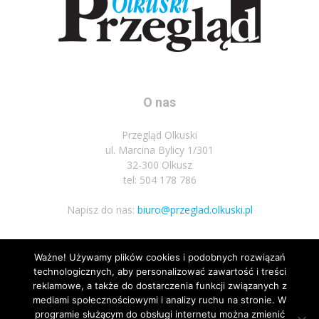
O nas
Przegląd Olkuski
ul. Marcina Bylicy 1/301
32-300 Olkusz
tel: 504 178 786
Napisz do nas:
biuro@przeglad.olkuski.pl
Ważne! Używamy plików cookies i podobnych rozwiązań
Podążaj za nami
technologicznych, aby personalizować zawartość i treści
reklamowe, a także do dostarczenia funkcji związanych z
mediami społecznościowymi i analizy ruchu na stronie. W
programie służącym do obsługi internetu można zmienić