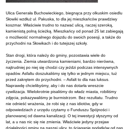
Ulica Generała Buchowieckiego, biegnąca przy olkuskim osiedlu
Słowiki wzdłuż ul. Pakuska, to dla jej mieszkańców prawdziwy
koszmar. Właściwie trudno to nazwać ulicą, raczej szeroką,
kamienistą polną ścieżką. Mieszkańcy od ponad 25 lat zabiegają
o możliwość normalnego dojazdu do swoich posesji, a także do
przychodni na Słowikach i do tutejszej szkoły.
Stan drogi, która należy do gminy, pozostawia wiele do
życzenia. Ziemia utwardzona kamieniami, bardzo nierówna,
najtrudniej po niej się chodzi czy jeździ podczas intensywnych
opadów. Asfaltu doszukaliśmy się tylko w jednym miejscu, tuż
przed zakrętem do przychodni. – Asfalt to dla nas luksus.
Naprawdę chcielibyśmy, aby i do nas dotarła wreszcie
cywilizacja. Wielokrotnie pisaliśmy do władz miasta, robiliśmy
zdjęcia, pokazywaliśmy je burmistrzom. Bez rezultatu. Trudno
nie odnieść wrażenia, że robi się z nas idiotów, gdy w
odpowiedziach z urzędu czytamy o Funduszu Spójności i
planowanej od dawna kanalizacji. O tej inwestycji słyszymy od
lat, a u nas nic się nie zmienia. Właściwie jedyny przejaw
działalności gminy na naszej ulicy, to ściąganie podatków od nas