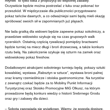
młynek” to tylko kilka z propozycji do wspólnej zabawy.
Oczywiście będzie można postrzelać z łuku oraz pokonać tor
przeszkód. W międzyczasie dla publiczności przygotowano
pokaz tańców dawnych, a co odważniejsi sami będą mieli okazję
spróbować swoich sił w zapomnianych już pląsach.
Nie lada gratką dla widowni będzie zapewne pokaz sokolniczy, a
prawdziwe widowisko szykuje się na czas grupowych walk
rycerskich. Ostatnią częścią rywalizacji pomiędzy bractwami
będzie turniej na miecz długi i broń drzewcową, a także konkurs
rzutu belą. Na zakończenie szykuje się szturm na zamek oraz
widowiskowy pokaz fireshow.
Dodatkowymi atrakcjami sobotniego turnieju będą: pokazy sztuki
kowalskiej, wystawa „Rabsztyn w sztuce”, wystawa broni palnej
oraz kramy rzemieślnicze i stoiska gastronomiczne. Na turystów
z zewnątrz czekać będzie za to Mobilny Punkt Informacji
Turystycznej oraz Stoisko Promocyjne MiG Olkusz, na którym
prowadzone będą konkurs wiedzy o historii Srebrnego Grodu
oraz gry i zabawy dla dzieci.
– Sobota zapowiada się wyjątkowo. Wiemy, że pogoda dopisze,