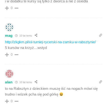
i w dodatku te kursy są tylko z dworca a nie z osiedla
0
mag
10 lat temu
http://zkgkm.pl/xii-turniej-rycerski-na-zamku-w-rabsztynie/
5 kursów na krzyż…wstyd
0
alan
10 lat temu
to na Rabsztyn z dzieckiem muszę iść na nogach mówi się
trudno i wózek pcha się pod górkę
0