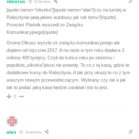
sknerus
10 lat temu
[quote name=”sikorka”][quote name=”alan”]czy na turniej w
Rabsztynie jadą jakieś autobusy jak rok temu?[/quote]
Przecież Piaśnik wyszedł ze Związku
Komunikacyjnego[/quote]
Gmina Olkusz wyszła ze związku komunikacyjnego ale
dopiero od stycznia 2017. A na razie w tym roku dopłaca 3
miliony 400 tysięcy. Czyli do końca roku po staremu i
populista „sikorka”pisze nie prawdę. To co z tą kasą, gdzie te
dodatkowe kursy do Rabsztyna. A tak przy okazji to co z tym
waszym nowym przewodniczącym. Wybrany czy nie a jak
tak to podać jaką kasę będzie zarabiał i kto to jest.
0
alan
10 lat temu