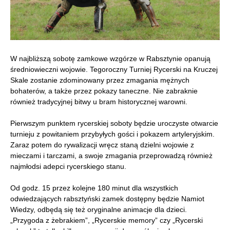
W najbliższą sobotę zamkowe wzgórze w Rabsztynie opanują
średniowieczni wojowie. Tegoroczny Turniej Rycerski na Kruczej
Skale zostanie zdominowany przez zmagania mężnych
bohaterów, a także przez pokazy taneczne. Nie zabraknie
również tradycyjnej bitwy u bram historycznej warowni.
Pierwszym punktem rycerskiej soboty będzie uroczyste otwarcie
turnieju z powitaniem przybyłych gości i pokazem artyleryjskim.
Zaraz potem do rywalizacji wręcz staną dzielni wojowie z
mieczami i tarczami, a swoje zmagania przeprowadzą również
najmłodsi adepci rycerskiego stanu.
Od godz. 15 przez kolejne 180 minut dla wszystkich
odwiedzających rabsztyński zamek dostępny będzie Namiot
Wiedzy, odbędą się też oryginalne animacje dla dzieci.
„Przygoda z żebrakiem”, „Rycerskie memory” czy „Rycerski