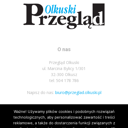
O nas
Przegląd Olkuski
ul. Marcina Bylicy 1/301
32-300 Olkusz
tel: 504 178 786
Napisz do nas:
biuro@przeglad.olkuski.pl
Ważne! Używamy plików cookies i podobnych rozwiązań
Podążaj za nami
technologicznych, aby personalizować zawartość i treści
reklamowe, a także do dostarczenia funkcji związanych z