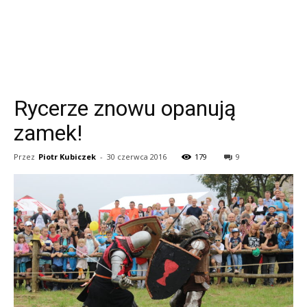
Rycerze znowu opanują
zamek!
Przez
Piotr Kubiczek
-
30 czerwca 2016
179
9