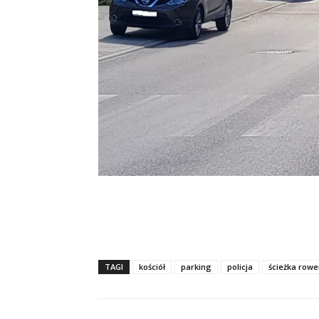
TAGI
kościół
parking
policja
ścieżka row