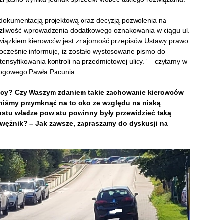
dokumentacją projektową oraz decyzją pozwolenia na
ożliwość wprowadzenia dodatkowego oznakowania w ciągu ul.
wiązkiem kierowców jest znajomość przepisów Ustawy prawo
ocześnie informuje, iż zostało wystosowane pismo do
ensyfikowania kontroli na przedmiotowej ulicy.” – czytamy w
rogowego Pawła Pacunia.
lnicy? Czy Waszym zdaniem takie zachowanie kierowców
niśmy przymknąć na to oko ze względu na niską
stu władze powiatu powinny były przewidzieć taką
awężnik? – Jak zawsze, zapraszamy do dyskusji na