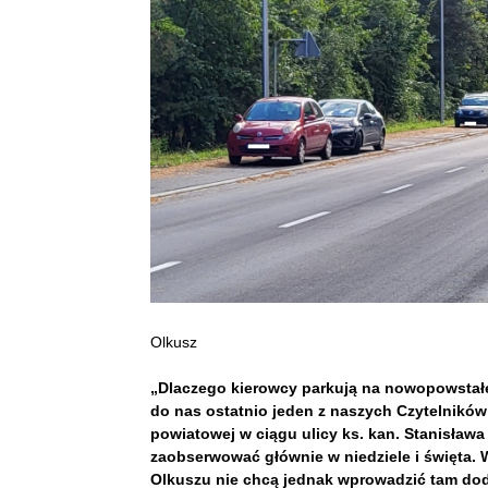
Olkusz
„Dlaczego kierowcy parkują na nowopowstałej
do nas ostatnio jeden z naszych Czytelnikó
powiatowej w ciągu ulicy ks. kan. Stanisła
zaobserwować głównie w niedziele i święta.
Olkuszu nie chcą jednak wprowadzić tam d