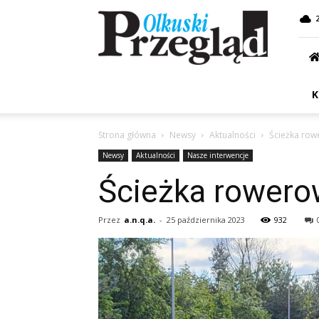
Przegląd
Olkuski
K
Strona główna
Newsy
Aktualności
Ścieżka row
Newsy
Aktualności
Nasze interwencje
Ścieżka rowerow
Przez
a.n.q.a.
-
25 października 2023
932