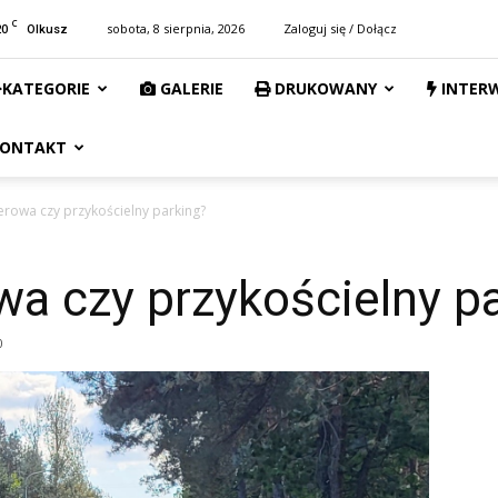
C
20
sobota, 8 sierpnia, 2026
Zaloguj się / Dołącz
Olkusz
KATEGORIE
GALERIE
DRUKOWANY
INTER
ONTAKT
erowa czy przykościelny parking?
a czy przykościelny p
0