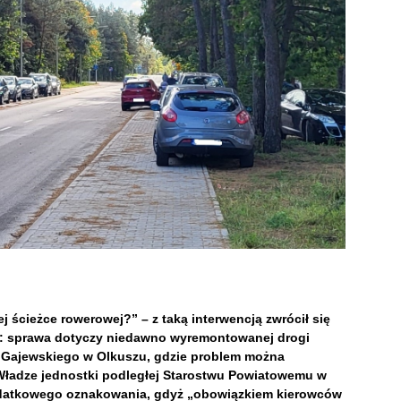
 ścieżce rowerowej?” – z taką interwencją zwrócił się
w: sprawa dotyczy niedawno wyremontowanej drogi
wa Gajewskiego w Olkuszu, gdzie problem można
 Władze jednostki podległej Starostwu Powiatowemu w
odatkowego oznakowania, gdyż „obowiązkiem kierowców