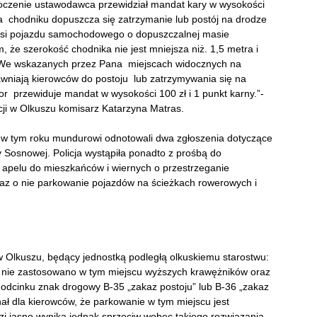
oczenie ustawodawca przewidział mandat kary w wysokości
na chodniku dopuszcza się zatrzymanie lub postój na drodze
j osi pojazdu samochodowego o dopuszczalnej masie
, że szerokość chodnika nie jest mniejsza niż. 1,5 metra i
. We wskazanych przez Pana miejscach widocznych na
rawniają kierowców do postoju lub zatrzymywania się na
or przewiduje mandat w wysokości 100 zł i 1 punkt karny.”-
cji w Olkuszu komisarz Katarzyna Matras.
e w tym roku mundurowi odnotowali dwa zgłoszenia dotyczące
 Sosnowej. Policja wystąpiła ponadto z prośbą do
. apelu do mieszkańców i wiernych o przestrzeganie
z o nie parkowanie pojazdów na ścieżkach rowerowych i
 Olkuszu, będący jednostką podległą olkuskiemu starostwu:
zego nie zastosowano w tym miejscu wyższych krawężników oraz
dcinku znak drogowy B-35 „zakaz postoju” lub B-36 „zakaz
nał dla kierowców, że parkowanie w tym miejscu jest
i jasno wynika jednak sprzeciw wobec takiego rozwiązania.