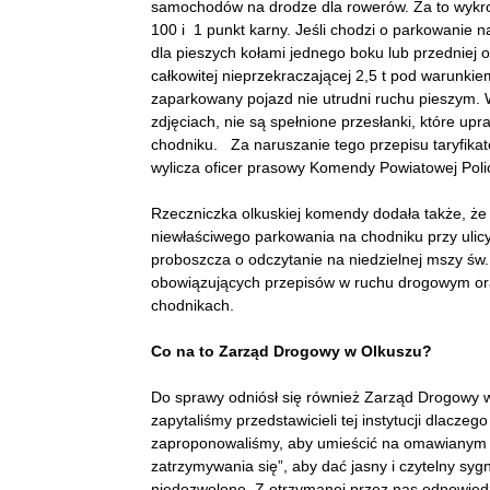
samochodów na drodze dla rowerów. Za to wykr
100 i 1 punkt karny. Jeśli chodzi o parkowanie 
dla pieszych kołami jednego boku lub przednie
całkowitej nieprzekraczającej 2,5 t pod warunkiem
zaparkowany pojazd nie utrudni ruchu pieszym
zdjęciach, nie są spełnione przesłanki, które up
chodniku. Za naruszanie tego przepisu taryfikat
wylicza oficer prasowy Komendy Powiatowej Poli
Rzeczniczka olkuskiej komendy dodała także, ż
niewłaściwego parkowania na chodniku przy ulicy
proboszcza o odczytanie na niedzielnej mszy św
obowiązujących przepisów w ruchu drogowym ora
chodnikach.
Co na to Zarząd Drogowy w Olkuszu?
Do sprawy odniósł się również Zarząd Drogowy w
zapytaliśmy przedstawicieli tej instytucji dlac
zaproponowaliśmy, aby umieścić na omawianym o
zatrzymywania się”, aby dać jasny i czytelny syg
niedozwolone. Z otrzymanej przez nas odpowiedz