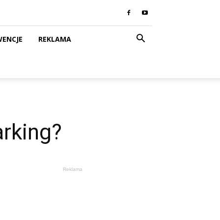
WENCJE
REKLAMA
arking?
Reklama