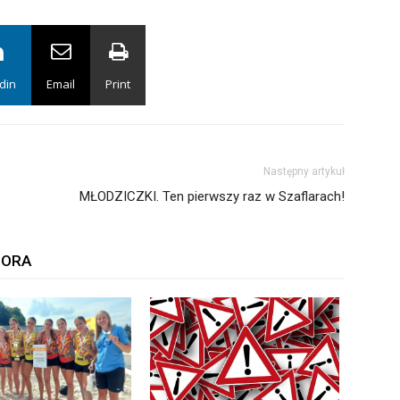
din
Email
Print
Następny artykuł
MŁODZICZKI. Ten pierwszy raz w Szaflarach!
TORA