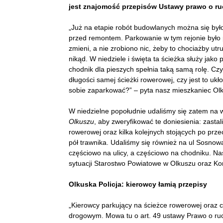
jest znajomość przepisów Ustawy prawo o ru
„Już na etapie robót budowlanych można się było
przed remontem. Parkowanie w tym rejonie było p
zmieni, a nie zrobiono nic, żeby to chociażby ut
nikąd. W niedziele i święta ta ścieżka służy jak
chodnik dla pieszych spełnia taką samą rolę. Czy
długości samej ścieżki rowerowej, czy jest to uk
sobie zaparkować?” – pyta nasz mieszkaniec Ol
W niedzielne popołudnie udaliśmy się zatem na w
Olkuszu
, aby zweryfikować te doniesienia: zast
rowerowej oraz kilka kolejnych stojących po przec
pół trawnika. Udaliśmy się również na ul Sosnow
częściowo na ulicy, a częściowo na chodniku. Na
sytuacji Starostwo Powiatowe w Olkuszu oraz Ko
Olkuska Policja: kierowcy łamią przepisy
„Kierowcy parkujący na ścieżce rowerowej oraz 
drogowym. Mowa tu o art. 49 ustawy Prawo o ruc