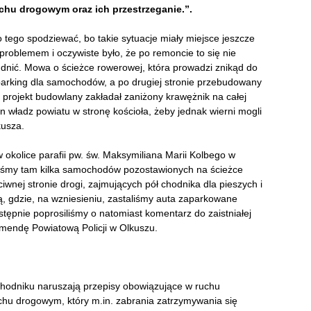
chu drogowym oraz ich przestrzeganie.”.
 tego spodziewać, bo takie sytuacje miały miejsce jeszcze
roblemem i oczywiste było, że po remoncie to się nie
rudnić. Mowa o ścieżce rowerowej, która prowadzi znikąd do
o parking dla samochodów, a po drugiej stronie przebudowany
 projekt budowlany zakładał zaniżony krawężnik na całej
łon władz powiatu w stronę kościoła, żeby jednak wierni mogli
kusza.
 okolice parafii pw. św. Maksymiliana Marii Kolbego w
aliśmy tam kilka samochodów pozostawionych na ścieżce
iwnej stronie drogi, zajmujących pół chodnika dla pieszych i
ą, gdzie, na wzniesieniu, zastaliśmy auta zaparkowane
stępnie poprosiliśmy o natomiast komentarz do zaistniałej
mendę Powiatową Policji w Olkuszu.
chodniku naruszają przepisy obowiązujące w ruchu
hu drogowym, który m.in. zabrania zatrzymywania się