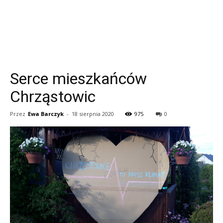
Serce mieszkańców
Chrząstowic
Przez
Ewa Barczyk
-
18 sierpnia 2020
975
0