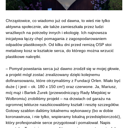
Chrząstowice, co wiadomo już od dawna, to wieś nie tylko
aktywna społecznie, ale także zamieszkała przez ludzi
wrażliwych na potrzeby innych i ekologię. Ich najnowsza
inicjatywa łączy chęć pomagania z zagospodarowaniem
odpadów plastikowych. Od kilku dni przed remizą OSP stoi
metalowy kosz w kształcie serca, do którego można wrzucić
plastikowe nakrętki.
– Pomysł powstania serca już dawno zrodził się w mojej głowie,
a projekt mógł zostać zrealizowany dzięki kolejnemu
dofinansowaniu, które otrzymaliśmy z Fundacji Orlen. Miało być
duże ( i jest – ok. 180 x 150 cm!) oraz czerwone. Ja, Mariusz,
mój mąż i Bartek Żurek (przewodniczący Rady Miejskiej w
Wolbromiu) zrobiliśmy projekt – na drzwiach od garażu na
ogromnej tekturze naszkicowaliśmy kształt i resztę szczegółów.
Gotowy szablon daliśmy lokalnemu wykonawcy (bo w dobie
koronawirusa, i nie tylko, wspieramy lokalną przedsiębiorczość),
który profesjonalnie serce przygotował i pomalował. Napis