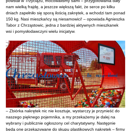
powstał w Trzyciążu, mocowaliśmy sami – przygotowania dały
nam wielką frajdę, a jeszcze większą fakt, że serce po kilku
dniach zapełniło się sporą ilością zakrętek, a wchodzi tam ponad
150 kg. Nasi mieszkańcy są niesamowici! – opowiada Agnieszka
Tabor z Chrząstowic, jedna z bardziej aktywnych mieszkanek
wsi i pomysłodawczyni wielu inicjatyw.
– Zbiórka nakrętek nic nie kosztuje, wystarczy je przynieść do
naszego pięknego pojemnika, a my przekażemy je dalej na
wybrany i publicznie ogłoszony cel charytatywny. Następnie
będą one przekazywane do skupu plastikowych nakrętek – firmy