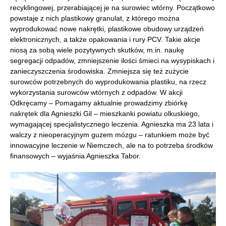
recyklingowej, przerabiającej je na surowiec wtórny. Początkowo
powstaje z nich plastikowy granulat, z którego można
wyprodukować nowe nakrętki, plastikowe obudowy urządzeń
elektronicznych, a także opakowania i rury PCV. Takie akcje
niosą za sobą wiele pozytywnych skutków, m.in. naukę
segregacji odpadów, zmniejszenie ilości śmieci na wysypiskach i
zanieczyszczenia środowiska. Zmniejsza się też zużycie
surowców potrzebnych do wyprodukowania plastiku, na rzecz
wykorzystania surowców wtórnych z odpadów. W akcji
Odkręcamy – Pomagamy aktualnie prowadzimy zbiórkę
nakrętek dla Agnieszki Gil – mieszkanki powiatu olkuskiego,
wymagającej specjalistycznego leczenia. Agnieszka ma 23 lata i
walczy z nieoperacyjnym guzem mózgu – ratunkiem może być
innowacyjne leczenie w Niemczech, ale na to potrzeba środków
finansowych – wyjaśnia Agnieszka Tabor.