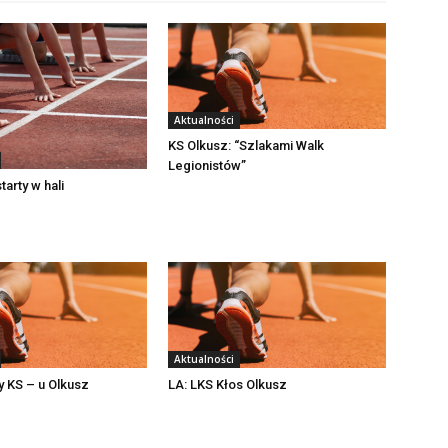
Aktualności
KS Olkusz: “Szlakami Walk
Legionistów”
tarty w hali
Aktualności
y KS – u Olkusz
LA: LKS Kłos Olkusz