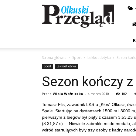
Przegląd
Olkuski
K
Strona główna
Sport
Lekkoatletyka
Sezon końc
Sport
Lekkoatletyka
Sezon kończy z
Przez
Wiola Woźniczko
-
4 marca 2010
102
Tomasz Flis, zawodnik LKS-u „Kłos” Olkusz, świe
Spale. Startując na dystansach 1500 m i 3000 m,
pierwszym z biegów był piąty z czasem 3:53,23 s
(8:31,87 s). – Niewiele zabrakło mi do medalu, al
wśród startujących były trzy osoby z kadry naro