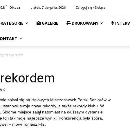
C
20.8
piątek, 7 sierpnia, 2026
Zaloguj się / Dołącz
Olkusz
KATEGORIE
GALERIE
DRUKOWANY
INTER
ONTAKT
zy z rekordem
 rekordem
0
tnie spisał się na Halowych Mistrzostwach Polski Seniorów w
 ustanowił swoje nowe rekordy, a także rekordy klubu. W
. Siódme miejsce zajął natomiast na dłuższym dystansie
e to i tak moje najlepsze wyniki. Konkurencja była spora,
dowej – mówi Tomasz Flis.