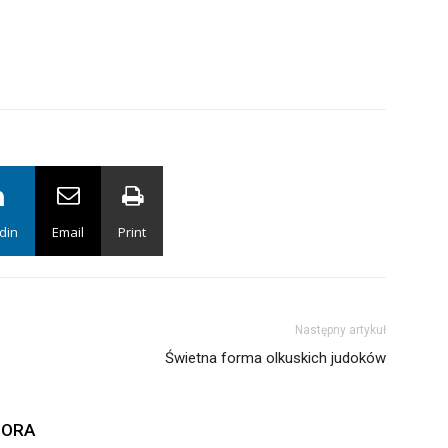
din
Email
Print
Następny artykuł
Świetna forma olkuskich judoków
TORA