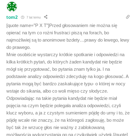
tom2
7 lat temu
[quote name=”P X T”]Przed głosowaniem nie można się
opierać na tym co rożni frustraci piszą na forach, bo
najmożliwiej są to anonimowe bzdety…prawy do lewego, lewy
do prawego.
Mnie osobiście wystarczy krótkie spotkanie i odpowiedzi na
kilka krótkich pytań, do których żaden kandydat nie będzie
mógł się przygotować, bo pytania znam tylko ja. I na
podstawie analizy odpowiedzi zdecyduję na kogo głosować. A
pytania mogą być bardzo zaskakujące typu- o której w nocy
wstaje do sikania, albo co woli mięso czy słodycze.
Odpowiadając na takie pytania kandydat nie będzie miał
pojęcia na czym będzie polegała analiza odpowiedzi, czyli
klucz wyboru, a ja z czystym sumieniem pójdę do urny i to, że
pójdę wcale nie znaczy, że na któregoś zagłosuję, bo może
być tak że wrzucę głos nie ważny z zablokowaną
możliwością wykorzystania go na czyjkolwiek użytek.[/quote]