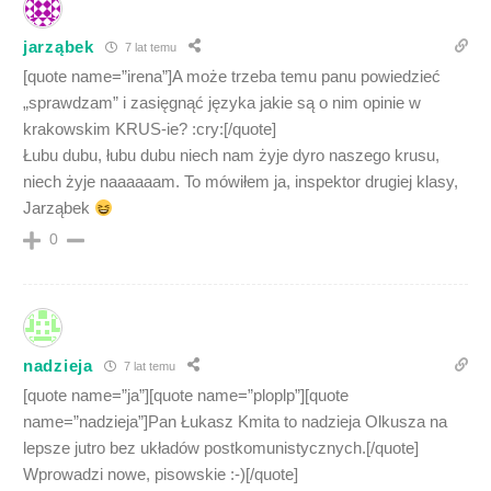
jarząbek
7 lat temu
[quote name=”irena”]A może trzeba temu panu powiedzieć
„sprawdzam” i zasięgnąć języka jakie są o nim opinie w
krakowskim KRUS-ie? :cry:[/quote]
Łubu dubu, łubu dubu niech nam żyje dyro naszego krusu,
niech żyje naaaaaam. To mówiłem ja, inspektor drugiej klasy,
Jarząbek
0
nadzieja
7 lat temu
[quote name=”ja”][quote name=”ploplp”][quote
name=”nadzieja”]Pan Łukasz Kmita to nadzieja Olkusza na
lepsze jutro bez układów postkomunistycznych.[/quote]
Wprowadzi nowe, pisowskie :-)[/quote]