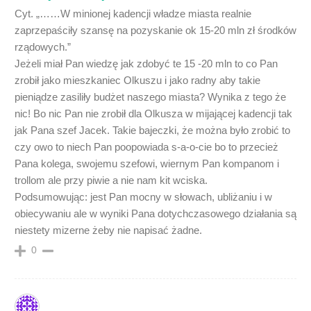
Cyt. „……W minionej kadencji władze miasta realnie
zaprzepaściły szansę na pozyskanie ok 15-20 mln zł środków
rządowych.”
Jeżeli miał Pan wiedzę jak zdobyć te 15 -20 mln to co Pan
zrobił jako mieszkaniec Olkuszu i jako radny aby takie
pieniądze zasiliły budżet naszego miasta? Wynika z tego że
nic! Bo nic Pan nie zrobił dla Olkusza w mijającej kadencji tak
jak Pana szef Jacek. Takie bajeczki, że można było zrobić to
czy owo to niech Pan poopowiada s-a-o-cie bo to przecież
Pana kolega, swojemu szefowi, wiernym Pan kompanom i
trollom ale przy piwie a nie nam kit wciska.
Podsumowując: jest Pan mocny w słowach, ubliżaniu i w
obiecywaniu ale w wyniki Pana dotychczasowego działania są
niestety mizerne żeby nie napisać żadne.
0