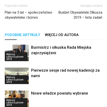
Poprzedni artykuł
Następny artykuł
Plan na 5 lat – społeczeństwo
Budżet Obywatelski Olkusza
obywatelskie i biznes
2019 – lista zadań
PODOBNE ARTYKUŁY
WIĘCEJ OD AUTORA
Burmistrz i olkuska Rada Miejska
zaprzysiężeni
Wybory
samorządowe
2018
Pierwsze sesje rad nowej kadencji za
nami
Wybory
samorządowe
2018
Nowe władze powiatu wybrane
Wybory
samorządowe
2018