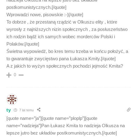
postkomunistycznych.[/quote]
Wprowadzi nowe, pisowskie :-)[/quote]
To dobrze , że przestaną rządzić w Olkuszu elity , które
wyrosły z najniższych nizin społecznych , za posłuszeństwo
ich rodzin bądź ich samych wobec morderców Polski i
Polaków.[/quote]
Świetna wypowiedź, bo kres temu trzeba w końcu położyć, a
to gwarantuje zwycięstwo pana Łukasza Kmity.[/quote]
A z jakich to wyżyn społecznych pochodzi jejmość Kmita?
0
ty
7 lat temu
[quote name=”ja”][quote name=”ploplp”][quote
name=”nadzieja”]Pan Łukasz Kmita to nadzieja Olkusza na
lepsze jutro bez układów postkomunistycznych.[/quote]