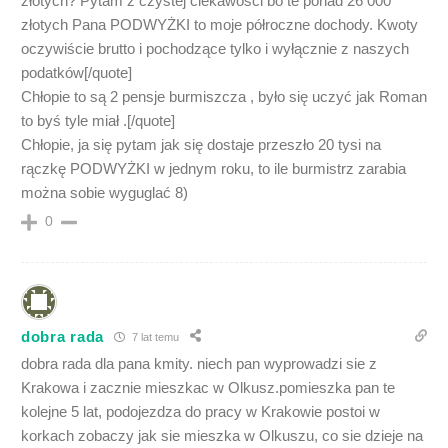
złotych? Pytam z czystej ciekawości bo te ponad 26 000
złotych Pana PODWYŻKI to moje półroczne dochody. Kwoty
oczywiście brutto i pochodzące tylko i wyłącznie z naszych
podatków[/quote]
Chłopie to są 2 pensje burmiszcza , było się uczyć jak Roman
to byś tyle miał .[/quote]
Chłopie, ja się pytam jak się dostaje przeszło 20 tysi na
rączkę PODWYŻKI w jednym roku, to ile burmistrz zarabia
można sobie wyguglać 8)
0
dobra rada
7 lat temu
dobra rada dla pana kmity. niech pan wyprowadzi sie z
Krakowa i zacznie mieszkac w Olkusz.pomieszka pan te
kolejne 5 lat, podojezdza do pracy w Krakowie postoi w
korkach zobaczy jak sie mieszka w Olkuszu, co sie dzieje na