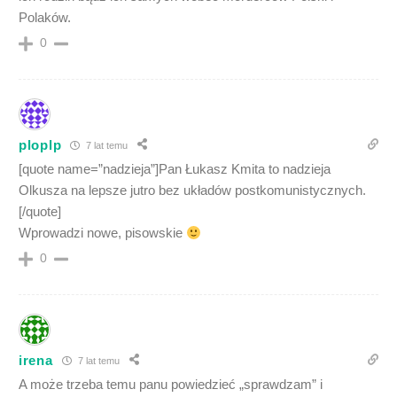
Polaków.
0
ploplp
7 lat temu
[quote name=”nadzieja”]Pan Łukasz Kmita to nadzieja
Olkusza na lepsze jutro bez układów postkomunistycznych.
[/quote]
Wprowadzi nowe, pisowskie
0
irena
7 lat temu
A może trzeba temu panu powiedzieć „sprawdzam” i