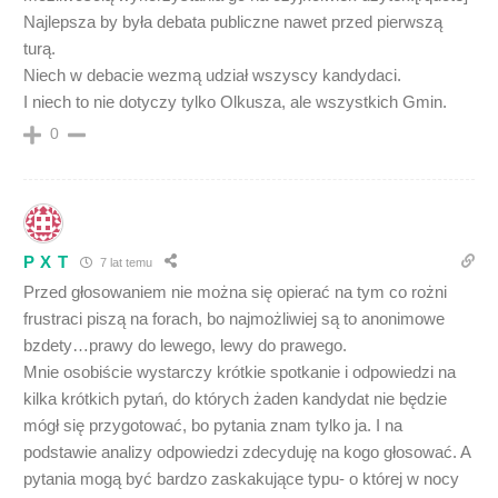
Najlepsza by była debata publiczne nawet przed pierwszą
turą.
Niech w debacie wezmą udział wszyscy kandydaci.
I niech to nie dotyczy tylko Olkusza, ale wszystkich Gmin.
0
P X T
7 lat temu
Przed głosowaniem nie można się opierać na tym co rożni
frustraci piszą na forach, bo najmożliwiej są to anonimowe
bzdety…prawy do lewego, lewy do prawego.
Mnie osobiście wystarczy krótkie spotkanie i odpowiedzi na
kilka krótkich pytań, do których żaden kandydat nie będzie
mógł się przygotować, bo pytania znam tylko ja. I na
podstawie analizy odpowiedzi zdecyduję na kogo głosować. A
pytania mogą być bardzo zaskakujące typu- o której w nocy