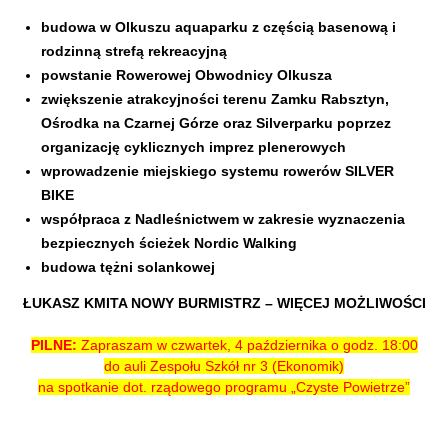
budowa w Olkuszu aquaparku z częścią basenową i
rodzinną strefą rekreacyjną
powstanie Rowerowej Obwodnicy Olkusza
zwiększenie atrakcyjności terenu Zamku Rabsztyn,
Ośrodka na Czarnej Górze oraz Silverparku poprzez
organizację cyklicznych imprez plenerowych
wprowadzenie miejskiego systemu rowerów SILVER
BIKE
współpraca z Nadleśnictwem w zakresie wyznaczenia
bezpiecznych ścieżek Nordic Walking
budowa tężni solankowej
ŁUKASZ KMITA NOWY BURMISTRZ – WIĘCEJ MOŻLIWOŚCI
PILNE:
Zapraszam w czwartek, 4 października o godz. 18:00
do auli Zespołu Szkół nr 3 (Ekonomik)
na spotkanie dot. rządowego programu „Czyste Powietrze”