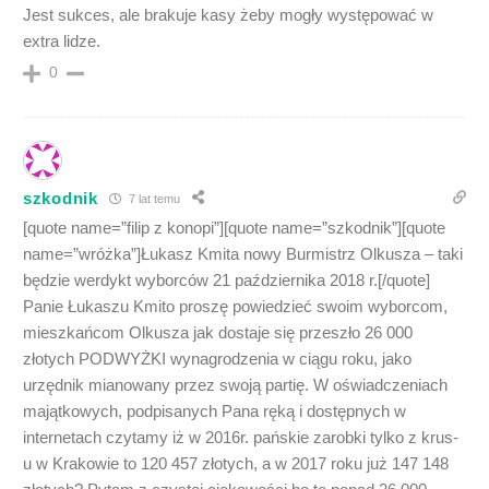
Jest sukces, ale brakuje kasy żeby mogły występować w
extra lidze.
0
szkodnik
7 lat temu
[quote name=”filip z konopi”][quote name=”szkodnik”][quote
name=”wróżka”]Łukasz Kmita nowy Burmistrz Olkusza – taki
będzie werdykt wyborców 21 października 2018 r.[/quote]
Panie Łukaszu Kmito proszę powiedzieć swoim wyborcom,
mieszkańcom Olkusza jak dostaje się przeszło 26 000
złotych PODWYŻKI wynagrodzenia w ciągu roku, jako
urzędnik mianowany przez swoją partię. W oświadczeniach
majątkowych, podpisanych Pana ręką i dostępnych w
internetach czytamy iż w 2016r. pańskie zarobki tylko z krus-
u w Krakowie to 120 457 złotych, a w 2017 roku już 147 148