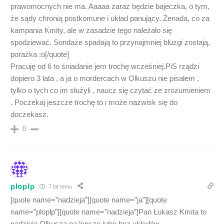
prawomocnych nie ma. Aaaaa zaraz będzie bajeczka, o tym,
że sądy chronią postkomune i układ panujący. Żenada, co za
kampania Kmity, ale w zasadzie tego należało się
spodziewać. Sondaże spadają to przynajmniej bluzgi zostają,
porażka :o[/quote]
Pracuję od 6 to śniadanie jem trochę wcześniej.PiS rządzi
dopiero 3 lata , a ja o mordercach w Olkuszu nie pisałem ,
tylko o tych co im służyli , naucz się czytać ze zrozumieniem
. Poczekaj jeszcze trochę to i może nazwisk się do
doczekasz.
0
ploplp
7 lat temu
[quote name=”nadzieja”][quote name=”ja”][quote
name=”ploplp”][quote name=”nadzieja”]Pan Łukasz Kmita to
nadzieja Olkusza na lepsze jutro bez układów