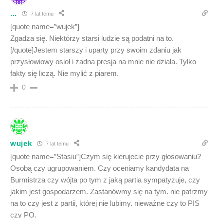
...
7 lat temu
[quote name=”wujek”]
Zgadza się. Niektórzy starsi ludzie są podatni na to.
[/quote]Jestem starszy i uparty przy swoim zdaniu jak
przysłowiowy osioł i żadna presja na mnie nie działa. Tylko
fakty się liczą. Nie mylić z piarem.
0
wujek
7 lat temu
[quote name=”Stasiu”]Czym się kierujecie przy głosowaniu?
Osobą czy ugrupowaniem. Czy oceniamy kandydata na
Burmistrza czy wójta po tym z jaką partia sympatyzuje, czy
jakim jest gospodarzem. Zastanówmy się na tym. nie patrzmy
na to czy jest z partii, której nie lubimy. nieważne czy to PIS
czy PO.