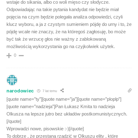
wstaje do sikania, albo co woli mięso czy słodycze.
Odpowiadając na takie pytania kandydat nie będzie miał
pojęcia na czym będzie polegała analiza odpowiedzi, czyli
klucz wyboru, a ja z czystym sumieniem pójdę do urny i to, że
pójdę wcale nie znaczy, że na któregoś zagłosuję, bo może
być tak że wrzucę głos nie ważny z zablokowaną
możliwością wykorzystania go na czyjkolwiek użytek.
0
narodowiec
7 lat temu
[quote name=”ty”][quote name=”ja”][quote name=”ploplp”]
[quote name=”nadzieja”]Pan Łukasz Kmita to nadzieja
Olkusza na lepsze jutro bez układów postkomunistycznych.
[/quote]
Wprowadzi nowe, pisowskie :-)[/quote]
To dobrze , że przestaną rządzić w Olkuszu elity , które