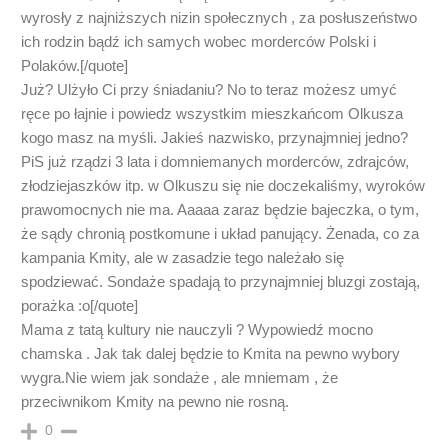
wyrosły z najniższych nizin społecznych , za posłuszeństwo
ich rodzin bądź ich samych wobec morderców Polski i
Polaków.[/quote]
Już? Ulżyło Ci przy śniadaniu? No to teraz możesz umyć
ręce po łajnie i powiedz wszystkim mieszkańcom Olkusza
kogo masz na myśli. Jakieś nazwisko, przynajmniej jedno?
PiS już rządzi 3 lata i domniemanych morderców, zdrajców,
złodziejaszków itp. w Olkuszu się nie doczekaliśmy, wyroków
prawomocnych nie ma. Aaaaa zaraz będzie bajeczka, o tym,
że sądy chronią postkomune i układ panujący. Żenada, co za
kampania Kmity, ale w zasadzie tego należało się
spodziewać. Sondaże spadają to przynajmniej bluzgi zostają,
porażka :o[/quote]
Mama z tatą kultury nie nauczyli ? Wypowiedź mocno
chamska . Jak tak dalej będzie to Kmita na pewno wybory
wygra.Nie wiem jak sondaże , ale mniemam , że
przeciwnikom Kmity na pewno nie rosną.
0