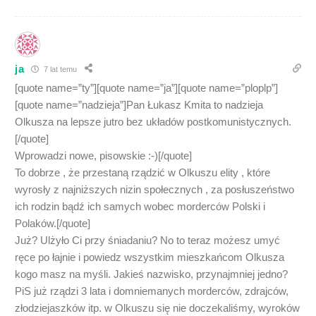
ja
7 lat temu
[quote name=”ty”][quote name=”ja”][quote name=”ploplp”]
[quote name=”nadzieja”]Pan Łukasz Kmita to nadzieja
Olkusza na lepsze jutro bez układów postkomunistycznych.
[/quote]
Wprowadzi nowe, pisowskie :-)[/quote]
To dobrze , że przestaną rządzić w Olkuszu elity , które
wyrosły z najniższych nizin społecznych , za posłuszeństwo
ich rodzin bądź ich samych wobec morderców Polski i
Polaków.[/quote]
Już? Ulżyło Ci przy śniadaniu? No to teraz możesz umyć
ręce po łajnie i powiedz wszystkim mieszkańcom Olkusza
kogo masz na myśli. Jakieś nazwisko, przynajmniej jedno?
PiS już rządzi 3 lata i domniemanych morderców, zdrajców,
złodziejaszków itp. w Olkuszu się nie doczekaliśmy, wyroków