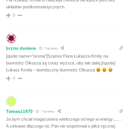
układów postkomunistycznych.
0
brzmi dumnie
7 lat temu
[quote name=”ocena”]Szanse Pana Łukasza Kmity na
burmistrz Olkusza są coraz wyższe, oby tak dalej.[/quote]
Łukasz Kmita – teoretyczny burmistrz Olkusza
0
Tomasz1970
7 lat temu
Ja bym chciał megacostera wiekszego od tego w energy….. .
A ciekawe dlaczego nic Pan nie wspomniał o piłce ręcznej .