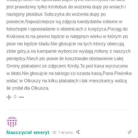
jest prawdziwy tylko kmitobus do wożenia dupy po wsiach i
następny pisiobus Sobczyka do wożenia dupy po
powiecie.Najważniejsze są zdjęcia kandydatów robione w
fotoshopie i opowiadanie o obietnicach z księżyca.Pociąg do
Krakowa to na pewno będzie w natępnyn wieku w którym po
pisie nie będzie śladu.Nie głosujcie na tych którzy obiecują
złote góry,a na kampanie wyborcze wydają miliony z naszych
pieniędzy.Niech pis powie ile kosztowało obstawienie całej
Gminy plakatami ze zdjęciem Kmity.To jast kasa wyrzucona
w błoto.Nie głosujcie na takiego co szasta kasą.Pana Piaśnika
widać w Olkuszy na kilku plakatach i tak mieszkańcy widzą
ile zrobił dla Olkusza.
0
Nauczyciel emeryt
7 lat temu