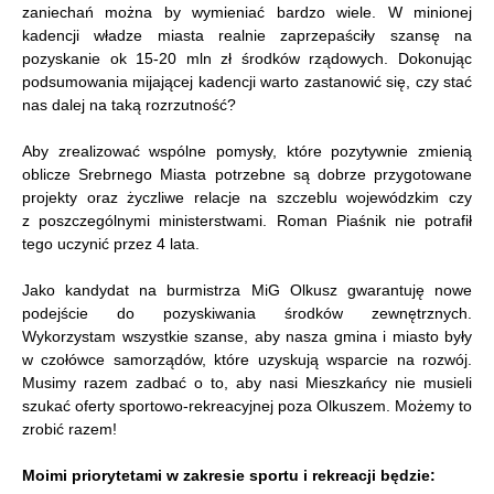
zaniechań można by wymieniać bardzo wiele. W minionej
kadencji władze miasta realnie zaprzepaściły szansę na
pozyskanie ok 15-20 mln zł środków rządowych. Dokonując
podsumowania mijającej kadencji warto zastanowić się, czy stać
nas dalej na taką rozrzutność?
Aby zrealizować wspólne pomysły, które pozytywnie zmienią
oblicze Srebrnego Miasta potrzebne są dobrze przygotowane
projekty oraz życzliwe relacje na szczeblu wojewódzkim czy
z poszczególnymi ministerstwami. Roman Piaśnik nie potrafił
tego uczynić przez 4 lata.
Jako kandydat na burmistrza MiG Olkusz gwarantuję nowe
podejście do pozyskiwania środków zewnętrznych.
Wykorzystam wszystkie szanse, aby nasza gmina i miasto były
w czołówce samorządów, które uzyskują wsparcie na rozwój.
Musimy razem zadbać o to, aby nasi Mieszkańcy nie musieli
szukać oferty sportowo-rekreacyjnej poza Olkuszem. Możemy to
zrobić razem!
Moimi priorytetami w zakresie sportu i rekreacji będzie: