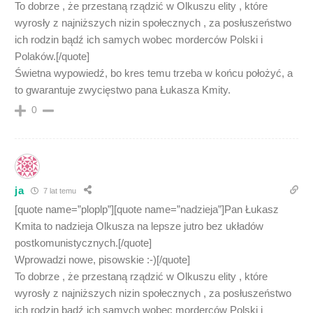
To dobrze , że przestaną rządzić w Olkuszu elity , które
wyrosły z najniższych nizin społecznych , za posłuszeństwo
ich rodzin bądź ich samych wobec morderców Polski i
Polaków.[/quote]
Świetna wypowiedź, bo kres temu trzeba w końcu położyć, a
to gwarantuje zwycięstwo pana Łukasza Kmity.
0
ja
7 lat temu
[quote name=”ploplp”][quote name=”nadzieja”]Pan Łukasz
Kmita to nadzieja Olkusza na lepsze jutro bez układów
postkomunistycznych.[/quote]
Wprowadzi nowe, pisowskie :-)[/quote]
To dobrze , że przestaną rządzić w Olkuszu elity , które
wyrosły z najniższych nizin społecznych , za posłuszeństwo
ich rodzin bądź ich samych wobec morderców Polski i