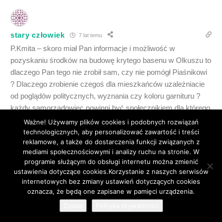
stary człowiek
7 lat temu
P.Kmita – skoro miał Pan informacje i możliwość w
pozyskaniu środków na budowę krytego basenu w Olkuszu to
dlaczego Pan tego nie zrobił sam, czy nie pomógł Piaśnikowi
? Dlaczego zrobienie czegoś dla mieszkańców uzależniacie
od poglądów politycznych, wyznania czy koloru garnituru ?
każdy samorządowiec powinni być społecznikiem dla którego
dobro miasta jest ważniejsze niż jakieś tam „życzliwe „relacje
Ważne! Używamy plików cookies i podobnych rozwiązań
w województwie. Obietnice wszystkich kandydatów
technologicznych, aby personalizować zawartość i treści
reklamowe, a także do dostarczenia funkcji związanych z
zakrawają na szantaż, coś za coś,nic za darmo.
mediami społecznościowymi i analizy ruchu na stronie. W
0
programie służącym do obsługi internetu można zmienić
ustawienia dotyczące cookies.Korzystanie z naszych serwisów
internetowych bez zmiany ustawień dotyczących cookies
76
oznacza, że będą one zapisane w pamięci urządzenia.
Zgoda
Polityka prywatności
matka 2
7 lat temu