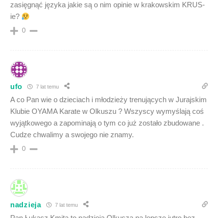
zasięgnąć języka jakie są o nim opinie w krakowskim KRUS-
ie?
0
ufo
7 lat temu
A co Pan wie o dzieciach i młodzieży trenujących w Jurajskim
Klubie OYAMA Karate w Olkuszu ? Wszyscy wymyślają coś
wyjątkowego a zapominają o tym co już zostało zbudowane .
Cudze chwalimy a swojego nie znamy.
0
nadzieja
7 lat temu
Pan Łukasz Kmita to nadzieja Olkusza na lepsze jutro bez