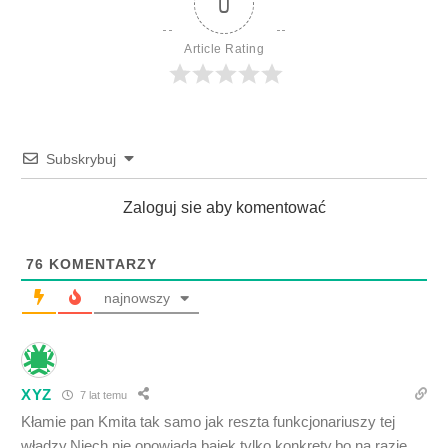
0
Article Rating
Subskrybuj
Zaloguj sie aby komentować
76
KOMENTARZY
najnowszy
XYZ
7 lat temu
Kłamie pan Kmita tak samo jak reszta funkcjonariuszy tej
władzy.Niech nie opowiada bajek tylko konkrety,bo na razie