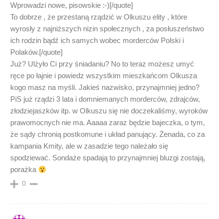
Wprowadzi nowe, pisowskie :-)[/quote]
To dobrze , że przestaną rządzić w Olkuszu elity , które
wyrosły z najniższych nizin społecznych , za posłuszeństwo
ich rodzin bądź ich samych wobec morderców Polski i
Polaków.[/quote]
Już? Ulżyło Ci przy śniadaniu? No to teraz możesz umyć
ręce po łajnie i powiedz wszystkim mieszkańcom Olkusza
kogo masz na myśli. Jakieś nazwisko, przynajmniej jedno?
PiS już rządzi 3 lata i domniemanych morderców, zdrajców,
złodziejaszków itp. w Olkuszu się nie doczekaliśmy, wyroków
prawomocnych nie ma. Aaaaa zaraz będzie bajeczka, o tym,
że sądy chronią postkomune i układ panujący. Żenada, co za
kampania Kmity, ale w zasadzie tego należało się
spodziewać. Sondaże spadają to przynajmniej bluzgi zostają,
porażka
0