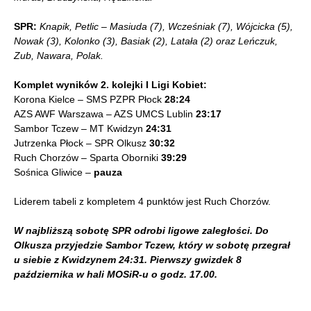
SPR:
Knapik, Petlic – Masiuda (7), Wcześniak (7), Wójcicka (5),
Nowak (3), Kolonko (3), Basiak (2), Latała (2) oraz Leńczuk,
Zub, Nawara, Polak.
Komplet wyników 2. kolejki I Ligi Kobiet:
Korona Kielce – SMS PZPR Płock
28:24
AZS AWF Warszawa – AZS UMCS Lublin
23:17
Sambor Tczew – MT Kwidzyn
24:31
Jutrzenka Płock – SPR Olkusz
30:32
Ruch Chorzów – Sparta Oborniki
39:29
Sośnica Gliwice –
pauza
Liderem tabeli z kompletem 4 punktów jest Ruch Chorzów.
W najbliższą sobotę SPR odrobi ligowe zaległości. Do
Olkusza przyjedzie Sambor Tczew, który w sobotę przegrał
u siebie z Kwidzynem 24:31. Pierwszy gwizdek 8
października w hali MOSiR-u o godz. 17.00.