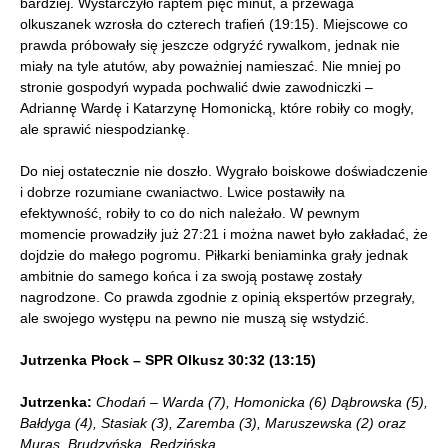
bardziej. Wystarczyło raptem pięć minut, a przewaga
olkuszanek wzrosła do czterech trafień (19:15). Miejscowe co
prawda próbowały się jeszcze odgryźć rywalkom, jednak nie
miały na tyle atutów, aby poważniej namieszać. Nie mniej po
stronie gospodyń wypada pochwalić dwie zawodniczki –
Adriannę Wardę i Katarzynę Homonicką, które robiły co mogły,
ale sprawić niespodziankę.
Do niej ostatecznie nie doszło. Wygrało boiskowe doświadczenie
i dobrze rozumiane cwaniactwo. Lwice postawiły na
efektywność, robiły to co do nich należało. W pewnym
momencie prowadziły już 27:21 i można nawet było zakładać, że
dojdzie do małego pogromu. Piłkarki beniaminka grały jednak
ambitnie do samego końca i za swoją postawę zostały
nagrodzone. Co prawda zgodnie z opinią ekspertów przegrały,
ale swojego występu na pewno nie muszą się wstydzić.
Jutrzenka Płock – SPR Olkusz 30:32 (13:15)
Jutrzenka:
Chodań – Warda (7), Homonicka (6) Dąbrowska (5),
Bałdyga (4), Stasiak (3), Zaremba (3), Maruszewska (2) oraz
Muras, Brudzyńska, Rędzińska.