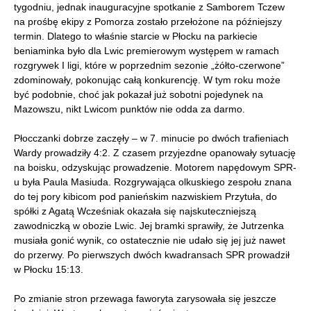
tygodniu, jednak inauguracyjne spotkanie z Samborem Tczew
na prośbę ekipy z Pomorza zostało przełożone na późniejszy
termin. Dlatego to właśnie starcie w Płocku na parkiecie
beniaminka było dla Lwic premierowym występem w ramach
rozgrywek I ligi, które w poprzednim sezonie „żółto-czerwone”
zdominowały, pokonując całą konkurencję. W tym roku może
być podobnie, choć jak pokazał już sobotni pojedynek na
Mazowszu, nikt Lwicom punktów nie odda za darmo.
Płocczanki dobrze zaczęły – w 7. minucie po dwóch trafieniach
Wardy prowadziły 4:2. Z czasem przyjezdne opanowały sytuację
na boisku, odzyskując prowadzenie. Motorem napędowym SPR-
u była Paula Masiuda. Rozgrywająca olkuskiego zespołu znana
do tej pory kibicom pod panieńskim nazwiskiem Przytuła, do
spółki z Agatą Wcześniak okazała się najskuteczniejszą
zawodniczką w obozie Lwic. Jej bramki sprawiły, że Jutrzenka
musiała gonić wynik, co ostatecznie nie udało się jej już nawet
do przerwy. Po pierwszych dwóch kwadransach SPR prowadził
w Płocku 15:13.
Po zmianie stron przewaga faworyta zarysowała się jeszcze