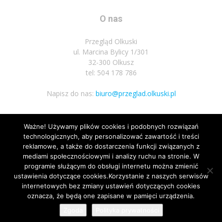
O nas
Przegląd Olkuski
ul. Marcina Bylicy 1/301
32-300 Olkusz
tel: 504 178 786
Napisz do nas:
biuro@przeglad.olkuski.pl
Ważne! Używamy plików cookies i podobnych rozwiązań
Podążaj za nami
technologicznych, aby personalizować zawartość i treści
reklamowe, a także do dostarczenia funkcji związanych z
mediami społecznościowymi i analizy ruchu na stronie. W
programie służącym do obsługi internetu można zmienić
ustawienia dotyczące cookies.Korzystanie z naszych serwisów
internetowych bez zmiany ustawień dotyczących cookies
oznacza, że będą one zapisane w pamięci urządzenia.
Nota prawna
Polityka prywatnosci
Kariera
Regulamin
Zgoda
Polityka prywatności
© Wszelkie prawa zastrzeżone 2020