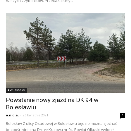
naszych Czytelników. Przekazaliśmy...
Aktualności
Powstanie nowy zjazd na DK 94 w
Bolesławiu
a.n.q.a.
-
26 kwietnia 2021
1
Bolesław Z ulicy Osadowej w Bolesławiu będzie można zjechać
bezpośrednio na Drogę Krajową nr 94. Powiat Olkuski wyłonił