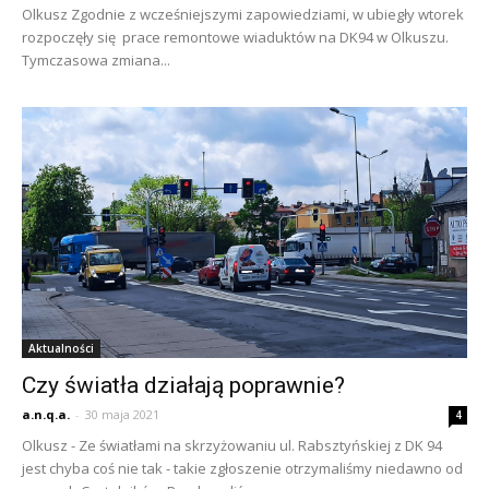
Olkusz Zgodnie z wcześniejszymi zapowiedziami, w ubiegły wtorek
rozpoczęły się prace remontowe wiaduktów na DK94 w Olkuszu.
Tymczasowa zmiana...
Aktualności
Czy światła działają poprawnie?
a.n.q.a.
-
30 maja 2021
4
Olkusz - Ze światłami na skrzyżowaniu ul. Rabsztyńskiej z DK 94
jest chyba coś nie tak - takie zgłoszenie otrzymaliśmy niedawno od