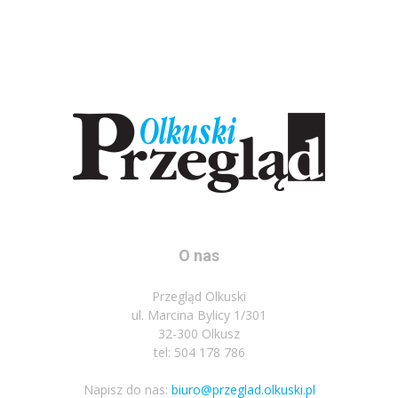
O nas
Przegląd Olkuski
ul. Marcina Bylicy 1/301
32-300 Olkusz
tel: 504 178 786
Napisz do nas:
biuro@przeglad.olkuski.pl