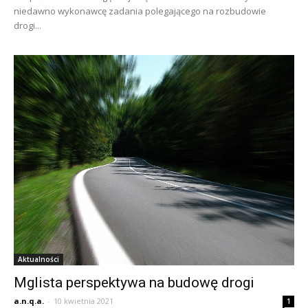
niedawno wykonawcę zadania polegającego na rozbudowie
drogi...
Aktualności
Mglista perspektywa na budowę drogi
a.n.q.a.
-
10 kwietnia 2021
1