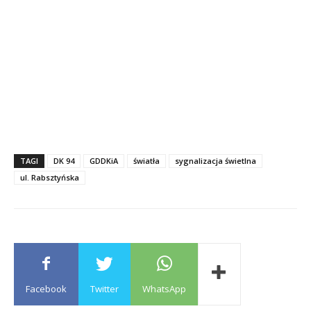
TAGI
DK 94
GDDKiA
światła
sygnalizacja świetlna
ul. Rabsztyńska
Facebook
Twitter
WhatsApp