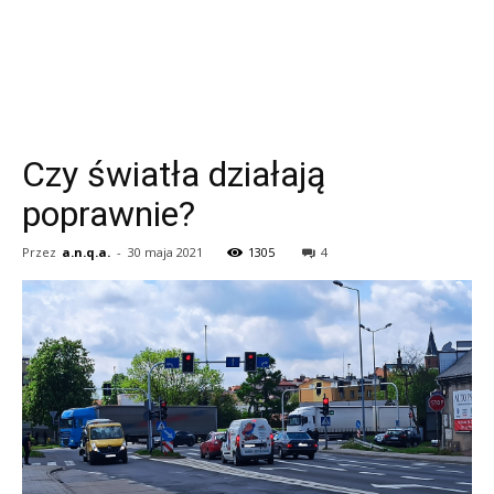
Czy światła działają
poprawnie?
Przez
a.n.q.a.
-
30 maja 2021
1305
4