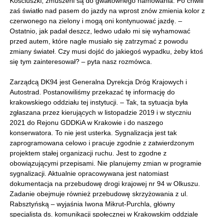
Kościuszki, zmuszeni są do gwałtownego hamowania. Po chwili
zaś światło nad pasem do jazdy na wprost znów zmienia kolor z
czerwonego na zielony i mogą oni kontynuować jazdę. –
Ostatnio, jak padał deszcz, ledwo udało mi się wyhamować
przed autem, które nagle musiało się zatrzymać z powodu
zmiany świateł. Czy musi dojść do jakiegoś wypadku, żeby ktoś
się tym zainteresował? – pyta nasz rozmówca.
Zarządcą DK94 jest Generalna Dyrekcja Dróg Krajowych i
Autostrad. Postanowiliśmy przekazać tę informację do
krakowskiego oddziału tej instytucji. – Tak, ta sytuacja była
zgłaszana przez kierujących w listopadzie 2019 i w styczniu
2021 do Rejonu GDDKiA w Krakowie i do naszego
konserwatora. To nie jest usterka. Sygnalizacja jest tak
zaprogramowana celowo i pracuje zgodnie z zatwierdzonym
projektem stałej organizacji ruchu. Jest to zgodne z
obowiązującymi przepisami. Nie planujemy zmian w programie
sygnalizacji. Aktualnie opracowywana jest natomiast
dokumentacja na przebudowę drogi krajowej nr 94 w Olkuszu.
Zadanie obejmuje również przebudowę skrzyżowania z ul.
Rabsztyńską – wyjaśnia Iwona Mikrut-Purchla, główny
specjalista ds. komunikacji społecznej w Krakowskim oddziale