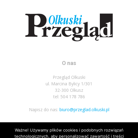
O nas
Przegląd Olkuski
ul. Marcina Bylicy 1/301
32-300 Olkusz
tel: 504 178 786
Napisz do nas:
biuro@przeglad.olkuski.pl
Ważne! Używamy plików cookies i podobnych rozwiązań
Podążaj za nami
technologicznych, aby personalizować zawartość i treści