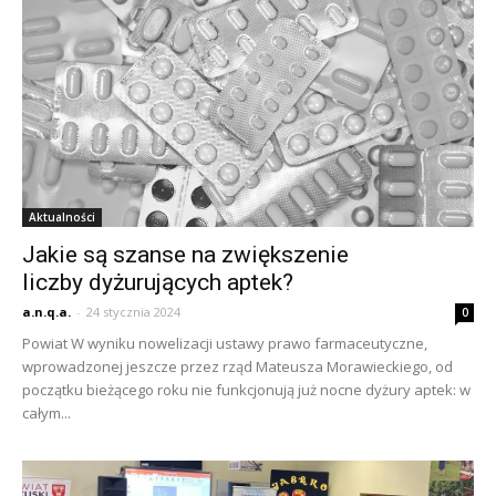
Aktualności
Jakie są szanse na zwiększenie
liczby dyżurujących aptek?
a.n.q.a.
-
24 stycznia 2024
0
Powiat W wyniku nowelizacji ustawy prawo farmaceutyczne,
wprowadzonej jeszcze przez rząd Mateusza Morawieckiego, od
początku bieżącego roku nie funkcjonują już nocne dyżury aptek: w
całym...