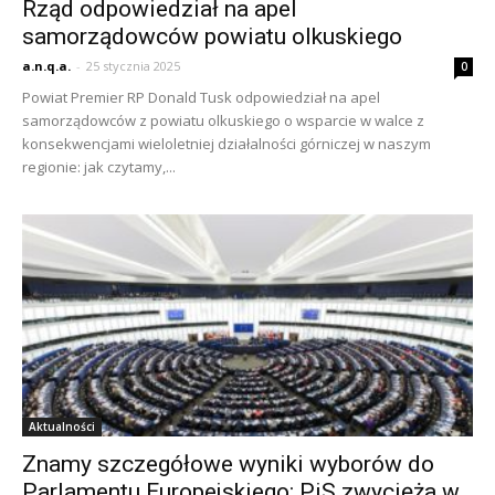
Rząd odpowiedział na apel
samorządowców powiatu olkuskiego
a.n.q.a.
-
25 stycznia 2025
0
Powiat Premier RP Donald Tusk odpowiedział na apel
samorządowców z powiatu olkuskiego o wsparcie w walce z
konsekwencjami wieloletniej działalności górniczej w naszym
regionie: jak czytamy,...
Aktualności
Znamy szczegółowe wyniki wyborów do
Parlamentu Europejskiego: PiS zwycięża w