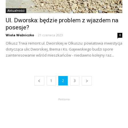
Aktualności
Ul. Dworska: będzie problem z wjazdem na
posesje?
Wiola Woźniczko
-
21 czerwca 2023
0
Olkusz Trwa remont ul. Dworskiej w Olkuszu: powiatowa inwestycja
dotycząca ulic Dworskiej, Biema i Ks. Gajewskiego budzi spore
zainteresowanie wśród mieszkańców - niedawno kolejny raz...
1
2
3
Reklama