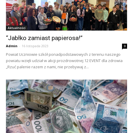
Aktualności
“Jabłko zamiast papierosa!”
Admin
-
16 listopada 2023
0
Powiat Uczniowie szkół ponadpodstawowych z terenu naszego
powiatu wzięli udział w akcji prozdrowotnej 12 EVENT dla zdrowia
„Rzuć palenie razem z nami, nie przebywaj z...