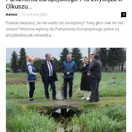
Olkuszu...
Admin
-
11 czerwca 2024
0
Powiat Uważasz, że nie warto iść na wybory? Twój głos i tak nic nie
zmieni? Minione wybory do Parlamentu Europejskiego pełne są
przykładów jak niewielka...