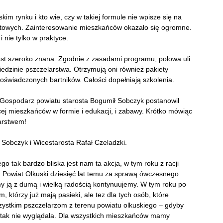
kim rynku i kto wie, czy w takiej formule nie wpisze się na
atowych. Zainteresowanie mieszkańców okazało się ogromne.
i nie tylko w praktyce.
est szeroko znana. Zgodnie z zasadami programu, połowa uli
ziedzinie pszczelarstwa. Otrzymują oni również pakiety
 doświadczonych bartników. Całości dopełniają szkolenia.
 Gospodarz powiatu starosta Bogumił Sobczyk postanowił
ej mieszkańców w formie i edukacji, i zabawy. Krótko mówiąc
larstwem!
 Sobczyk i Wicestarosta Rafał Czeladzki.
go tak bardzo bliska jest nam ta akcja, w tym roku z racji
. Powiat Olkuski dziesięć lat temu za sprawą ówczesnego
my ją z dumą i wielką radością kontynuujemy. W tym roku po
 którzy już mają pasieki, ale tez dla tych osób, które
zystkim pszczelarzom z terenu powiatu olkuskiego – gdyby
 tak nie wyglądała. Dla wszystkich mieszkańców mamy