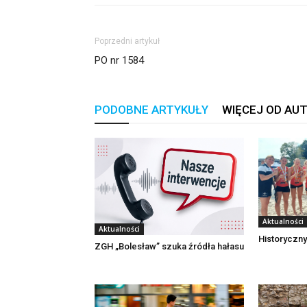
Poprzedni artykuł
PO nr 1584
PODOBNE ARTYKUŁY
WIĘCEJ OD AU
Aktualności
Aktualności
Historyczny
ZGH „Bolesław” szuka źródła hałasu