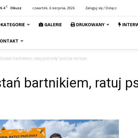
C
26.4
czwartek, 6 sierpnia, 2026
Zaloguj się / Dołącz
Olkusz
KATEGORIE
GALERIE
DRUKOWANY
INTER
ONTAKT
 „Zostań bartnikiem, ratuj pszczoły” jeszcze nie było
stań bartnikiem, ratuj p