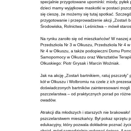
specjalnie przygotowane upominki: miody, pyłek p
dzieci mamy wyjątkowe maskotki w postaci pszcz
się cieszę, że możemy się tutaj spotkać. Szczeg
przygotowanie i przeprowadzenie akcji „Zostań b
Środowiska, Rolnictwa i Leśnictwa – mówił staro
Na rynku zaroiło się od mieszkańców! W naszej ak
Przedszkola Nr 3 w Olkuszu, Przedszkola Nr 4 w
Nr 4 w Olkuszu, a także podopieczni Domu Pom
Samopomocy w Olkuszu oraz Warsztatów Terapii 
Olkuskiego: Piotr Grysak i Marcin Woźniak.
Jak na akcję „Zostań bartnikiem, ratuj pszczoły” 
kół w Olkuszu i Wolbromiu na czele z ich preze
doświadczonych bartników zainteresowani mogli 
pszczelarstwa – od praktycznych porad po różneg
owadów.
Atrakcji dla młodszych i starszych nie brakowało
pszczelarstwem mieszkańcy. Był pokaz sprzętu p
edukacyjny, który pozwala dokładnie poznać życie
chciał, mógł samodzielnie wykonać świecę. A na