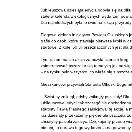
Jubileuszowa dziesiąta edycja odbyła się na olkus
stałe w kalendarz ekologicznych wydarzeń powi
Dla najmłodszych była to świetna lekcja przyrody 
Flagowa zielona inicjatywa Powiatu Olkuskiego j
trafia do osób, które stawiają pierwsze kroki w d
startowe. Z kolei 50 uli przeznaczonych jest dla
Tym razem nasza akcja zatoczyła szersze kręgi.
zainteresować pszczelarską tematyką jak najwięc
– na rynku było wszystko, co wiąże się z pszcze
Mieszkańców przywitali Starosta Olkuski Bogumił
– Świat by zniknął, gdyby zniknęły pszczoły! Dlate
jubileuszowej edycji tak szczególnie obchodzona
starosty Pawła Piasnego zainicjował tę akcję, a 
raz dziesiąty przekażemy piękne ule pszczelarzom,
chciałyby pasieki założyć. Dziękujemy przede ws
nie oni, to oprawa tego wydarzenia na pewno by