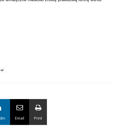
ul
din
Email
Print