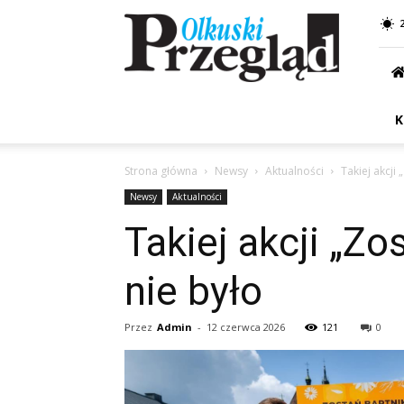
Przegląd
Olkuski
K
Strona główna
Newsy
Aktualności
Takiej akcji
Newsy
Aktualności
Takiej akcji „Zo
nie było
Przez
Admin
-
12 czerwca 2026
121
0