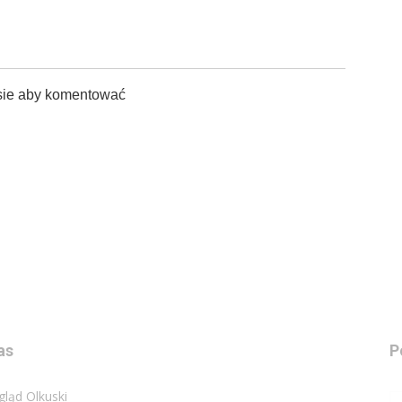
sie aby komentować
as
P
gląd Olkuski