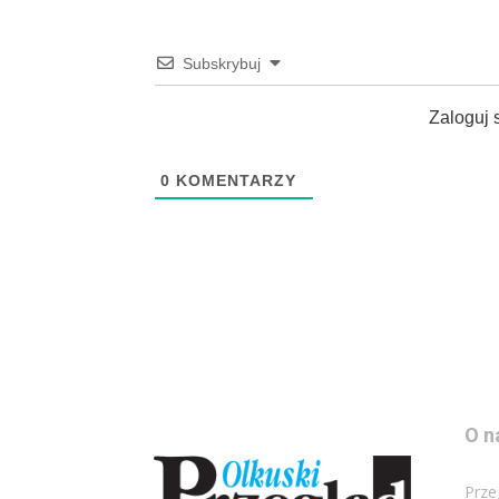
Subskrybuj
Zaloguj 
0
KOMENTARZY
O n
Prze