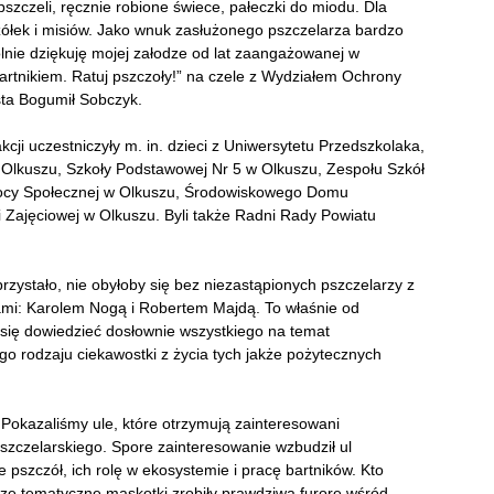
szczeli, ręcznie robione świece, pałeczki do miodu. Dla
ółek i misiów. Jako wnuk zasłużonego pszczelarza bardzo
ólnie dziękuję mojej załodze od lat zaangażowanej w
artnikiem. Ratuj pszczoły!” na czele z Wydziałem Ochrony
sta Bogumił Sobczyk.
cji uczestniczyły m. in. dzieci z Uniwersytetu Przedszkolaka,
 Olkuszu, Szkoły Podstawowej Nr 5 w Olkuszu, Zespołu Szkół
ocy Społecznej w Olkuszu, Środowiskowego Domu
Zajęciowej w Olkuszu. Byli także Radni Rady Powiatu
przystało, nie obyłoby się bez niezastąpionych pszczelarzy z
sami: Karolem Nogą i Robertem Majdą. To właśnie od
się dowiedzieć dosłownie wszystkiego na temat
o rodzaju ciekawostki z życia tych jakże pożytecznych
! Pokazaliśmy ule, które otrzymują zainteresowani
szczelarskiego. Spore zainteresowanie wzbudził ul
 pszczół, ich rolę w ekosystemie i pracę bartników. Kto
sze tematyczne maskotki zrobiły prawdziwą furorę wśród