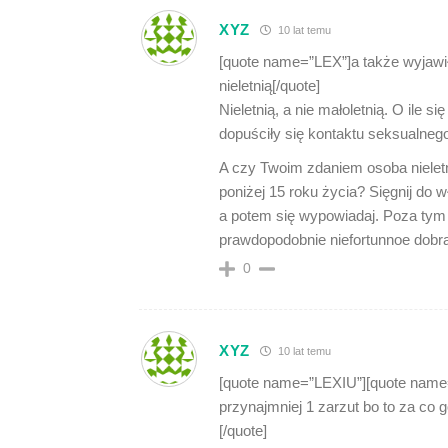
XYZ
10 lat temu
[quote name=”LEX”]a także wyjawił
nieletnią[/quote]
Nieletnią, a nie małoletnią. O ile s
dopuściły się kontaktu seksualnego
A czy Twoim zdaniem osoba nielet
poniżej 15 roku życia? Sięgnij do wł
a potem się wypowiadaj. Poza tym 
prawdopodobnie niefortunnoe dobr
0
XYZ
10 lat temu
[quote name=”LEXIU”][quote name
przynajmniej 1 zarzut bo to za co 
[/quote]