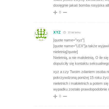
dosięgnie jakaś bomba rosyjska al
0
XYZ
10 lat temu
[quote name=”xyz”]
[quote name=”LEX”]a także wyjawił
nieletnią[/quote]
Nieletnią, a nie małoletnią. O ile s
dopuściły się kontaktu seksualnego
xyz a czy Twoim zdaniem osoba nie
pokrzywdzoną poniżej 15 roku życia
nieletnich i małoletnich a potem s
wypadku zostało prawdopodobnie n
0