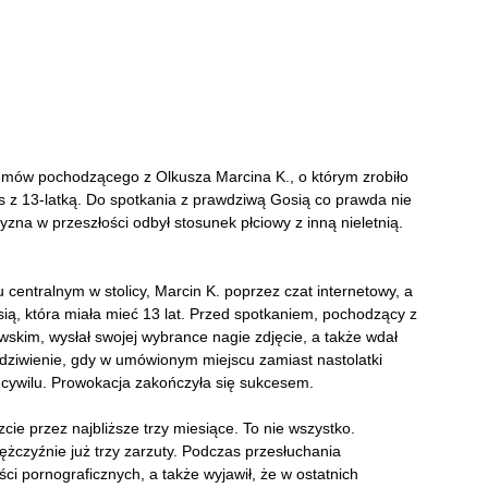
lemów pochodzącego z Olkusza Marcina K., o którym zrobiło
ks z 13-latką. Do spotkania z prawdziwą Gosią co prawda nie
yzna w przeszłości odbył stosunek płciowy z inną nieletnią.
entralnym w stolicy, Marcin K. poprzez czat internetowy, a
ią, która miała mieć 13 lat. Przed spotkaniem, pochodzący z
skim, wysłał swojej wybrance nagie zdjęcie, a także wdał
zdziwienie, gdy w umówionym miejscu zamiast nastolatki
w cywilu. Prowokacja zakończyła się sukcesem.
ie przez najbliższe trzy miesiące. To nie wszystko.
czyźnie już trzy zarzuty. Podczas przesłuchania
ci pornograficznych, a także wyjawił, że w ostatnich