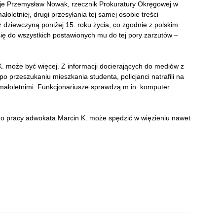
muje Przemysław Nowak, rzecznik Prokuratury Okręgowej w
oletniej, drugi przesyłania tej samej osobie treści
 dziewczyną poniżej 15. roku życia, co zgodnie z polskim
ię do wszystkich postawionych mu do tej pory zarzutów –
. może być więcej. Z informacji docierających do mediów z
 przeszukaniu mieszkania studenta, policjanci natrafili na
 małoletnimi. Funkcjonariusze sprawdzą m.in. komputer
y o pracy adwokata Marcin K. może spędzić w więzieniu nawet