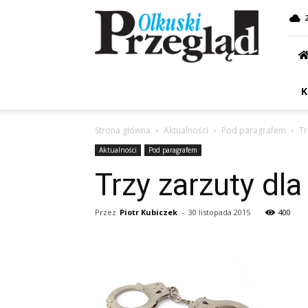
Przegląd
Olkuski
K
Strona główna
Aktualności
Pod paragrafem
Tr
Aktualności
Pod paragrafem
Trzy zarzuty dla
Przez
Piotr Kubiczek
-
30 listopada 2015
400