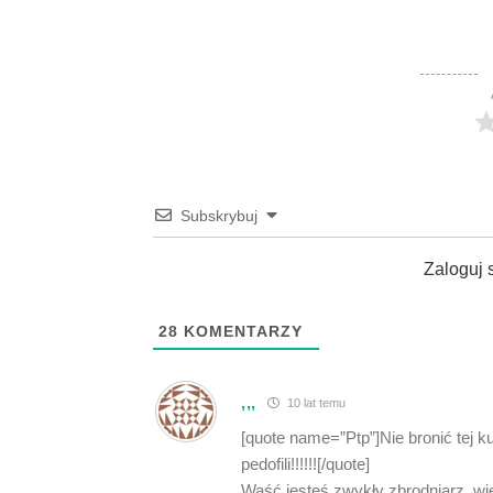
Subskrybuj
Zaloguj 
28
KOMENTARZY
,,,
10 lat temu
[quote name=”Ptp”]Nie bronić tej 
pedofili!!!!!![/quote]
Waść jesteś zwykły zbrodniarz, wi