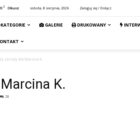
C
20
sobota, 8 sierpnia, 2026
Zaloguj się / Dołącz
Olkusz
KATEGORIE
GALERIE
DRUKOWANY
INTER
ONTAKT
zy zarzuty dla Marcina K.
 Marcina K.
28