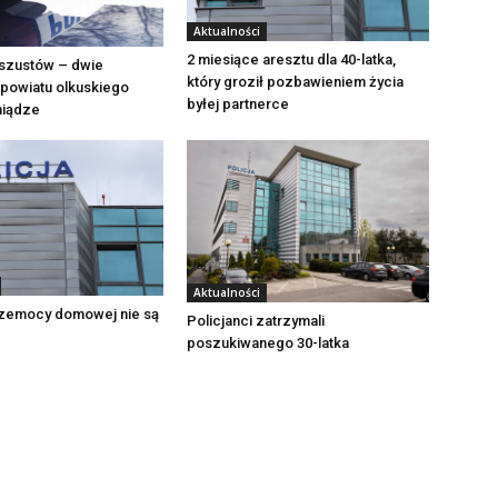
Aktualności
2 miesiące aresztu dla 40-latka,
szustów – dwie
który groził pozbawieniem życia
powiatu olkuskiego
byłej partnerce
eniądze
Aktualności
zemocy domowej nie są
Policjanci zatrzymali
poszukiwanego 30-latka