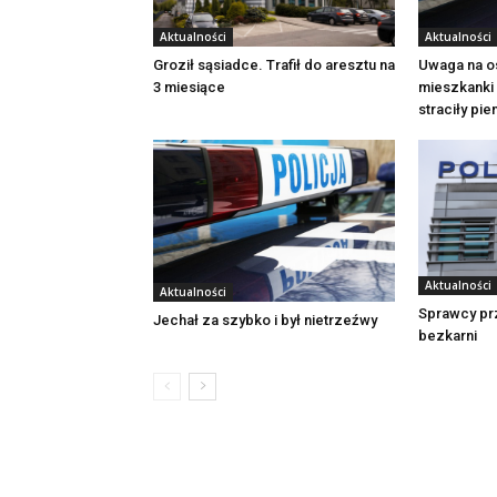
Aktualności
Aktualności
Groził sąsiadce. Trafił do aresztu na
Uwaga na o
3 miesiące
mieszkanki 
straciły pi
Aktualności
Aktualności
Sprawcy pr
Jechał za szybko i był nietrzeźwy
bezkarni