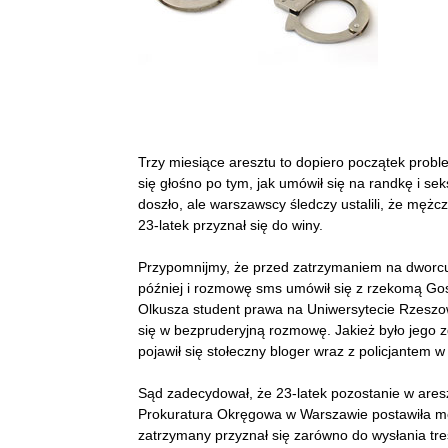
Trzy miesiące aresztu to dopiero początek prob
się głośno po tym, jak umówił się na randkę i se
doszło, ale warszawscy śledczy ustalili, że mężcz
23-latek przyznał się do winy.
Przypomnijmy, że przed zatrzymaniem na dworcu c
później i rozmowę sms umówił się z rzekomą Gos
Olkusza student prawa na Uniwersytecie Rzeszow
się w bezpruderyjną rozmowę. Jakież było jego 
pojawił się stołeczny bloger wraz z policjantem 
Sąd zadecydował, że 23-latek pozostanie w areszc
Prokuratura Okręgowa w Warszawie postawiła męż
zatrzymany przyznał się zarówno do wysłania treś