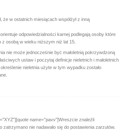
, że w ostatnich miesiącach współżył z inną
ię orientuje odpowiedzialności karnej podlegają osoby które
 z osobą w wieku niższym niż lat 15.
nia nie może jednocześnie być małoletnią pokrzywdzoną
aściwych ustaw i poczytaj definicje nieletnich i małoletnich
określenie nieletnia użyte w tym wypadku zostało
ane.
=”XYZ”][quote name=”pavv”]Wreszcie znaleźli
go zatrzymano nie nadawało się do postawienia zarzutów.