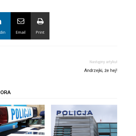
din
Email
Print
Następny artykuł
Andrzejki, że hej!
TORA