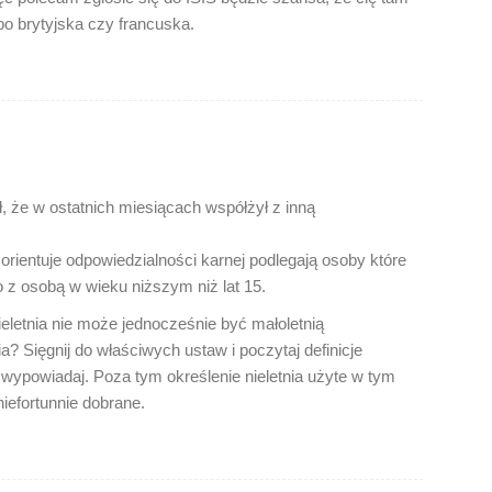
bo brytyjska czy francuska.
, że w ostatnich miesiącach współżył z inną
ię orientuje odpowiedzialności karnej podlegają osoby które
 z osobą w wieku niższym niż lat 15.
letnia nie może jednocześnie być małoletnią
? Sięgnij do właściwych ustaw i poczytaj definicje
ię wypowiadaj. Poza tym określenie nieletnia użyte w tym
iefortunnie dobrane.