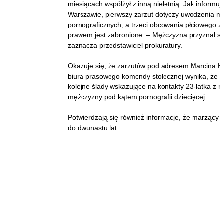
miesiącach współżył z inną nieletnią. Jak infor
Warszawie, pierwszy zarzut dotyczy uwodzenia mał
pornograficznych, a trzeci obcowania płciowego z
prawem jest zabronione. – Mężczyzna przyznał s
zaznacza przedstawiciel prokuratury.
Okazuje się, że zarzutów pod adresem Marcina K
biura prasowego komendy stołecznej wynika, że po
kolejne ślady wskazujące na kontakty 23-latka z
mężczyzny pod kątem pornografii dziecięcej.
Potwierdzają się również informacje, że marząc
do dwunastu lat.