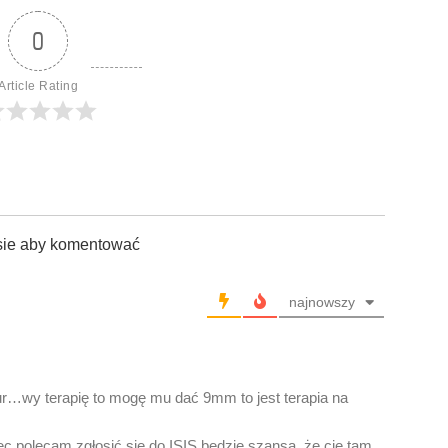
0
Article Rating
sie aby komentować
najnowszy
kur…wy terapię to mogę mu dać 9mm to jest terapia na
ęc polecam zgłosić się do ISIS będzie szansa, że cię tam