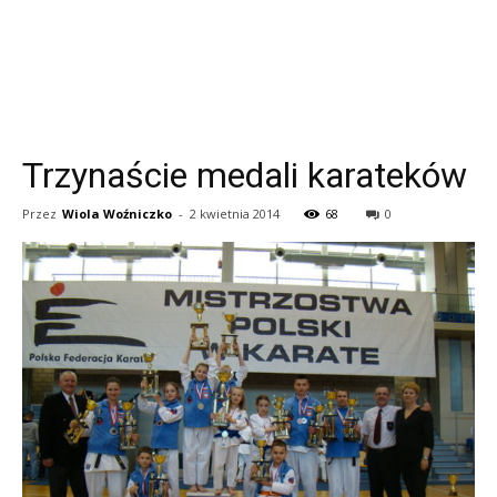
Trzynaście medali karateków
Przez
Wiola Woźniczko
-
2 kwietnia 2014
68
0