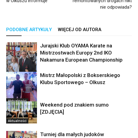
w Olkuszu informuje
remontowanych drogach nikt
nie odpowiada?
PODOBNE ARTYKUŁY
WIĘCEJ OD AUTORA
Jurajski Klub OYAMA Karate na
Mistrzostwach Europy 2nd IKO
Nakamura European Championship
Mistrz Małopolski z Bokserskiego
Aktualności
Klubu Sportowego – Olkusz
Aktualności
Weekend pod znakiem sumo
[ZDJĘCIA]
Aktualności
Turniej dla małych judoków