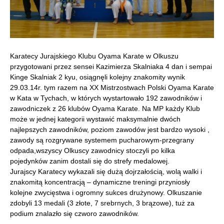
Karatecy Jurajskiego Klubu Oyama Karate w Olkuszu
przygotowani przez sensei Kazimierza Skalniaka 4 dan i sempai
Kinge Skalniak 2 kyu, osiągnęli kolejny znakomity wynik
29.03.14r. tym razem na XX Mistrzostwach Polski Oyama Karate
w Kata w Tychach, w których wystartowało 192 zawodników i
zawodniczek z 26 klubów Oyama Karate.
Na MP każdy Klub
może w jednej kategorii wystawić maksymalnie dwóch
najlepszych zawodników, poziom zawodów jest bardzo wysoki ,
zawody są rozgrywane systemem pucharowym-przegrany
odpada,wszyscy Olkuscy zawodnicy stoczyli po kilka
pojedynków zanim dostali się do strefy medalowej.
Jurajscy Karatecy wykazali się dużą dojrzałością, wolą walki i
znakomitą koncentracją – dynamiczne treningi przyniosły
kolejne zwycięstwa i ogromny sukces drużynowy. Olkuszanie
zdobyli 13 medali (3 złote, 7 srebrnych, 3 brązowe), tuż za
podium znalazło się czworo zawodników.