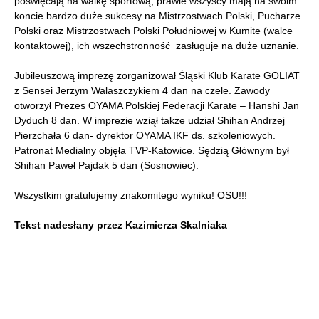
poświęcają na walkę sportową, prawie wszyscy mają na swoim
koncie bardzo duże sukcesy na Mistrzostwach Polski, Pucharze
Polski oraz Mistrzostwach Polski Południowej w Kumite (walce
kontaktowej), ich wszechstronność zasługuje na duże uznanie.
Jubileuszową imprezę zorganizował Śląski Klub Karate GOLIAT
z Sensei Jerzym Walaszczykiem 4 dan na czele. Zawody
otworzył Prezes OYAMA Polskiej Federacji Karate – Hanshi Jan
Dyduch 8 dan. W imprezie wziął także udział Shihan Andrzej
Pierzchała 6 dan- dyrektor OYAMA IKF ds. szkoleniowych.
Patronat Medialny objęła TVP-Katowice. Sędzią Głównym był
Shihan Paweł Pajdak 5 dan (Sosnowiec).
Wszystkim gratulujemy znakomitego wyniku! OSU!!!
Tekst nadesłany przez Kazimierza Skalniaka